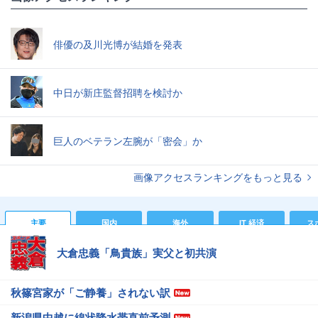
俳優の及川光博が結婚を発表
中日が新庄監督招聘を検討か
巨人のベテラン左腕が「密会」か
画像アクセスランキングをもっと見る
主要
国内
海外
IT 経済
ス
大倉忠義「鳥貴族」実父と初共演
秋篠宮家が「ご静養」されない訳
新潟県中越に線状降水帯直前予測