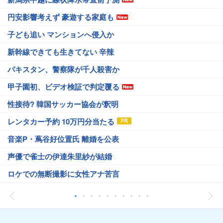
円安影響考えず 豪遊する家庭も
子ども追い マンションへ侵入か
新幹線できても生きてない 辛辣
パキスタン、警察隊が千人殺害か
甲子園初、ビデオ検証で判定覆る
性接待? 韓国サッカー協会が釈明
レンタカー予約 10万円分当たる
音楽P・蔦谷好位置氏 離婚を公表
声優で雀士の伊達朱里紗が結婚
ロケでの無断撮影に女性アナ苦言