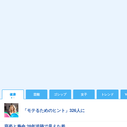
健康
芸能
ゴシップ
女子
トレンド
Y
「モテるためのヒント」326人に
容姿と寿命 28年追跡で見えた差