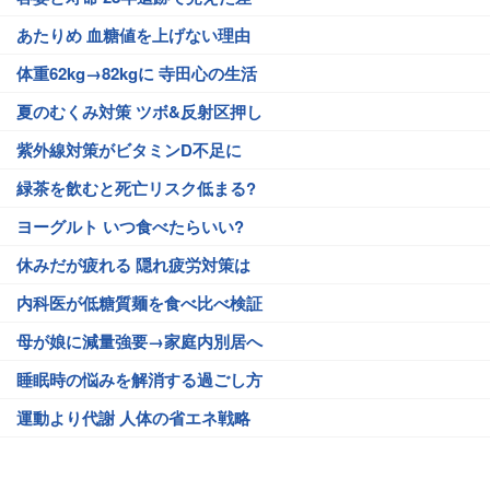
あたりめ 血糖値を上げない理由
体重62kg→82kgに 寺田心の生活
夏のむくみ対策 ツボ&反射区押し
紫外線対策がビタミンD不足に
緑茶を飲むと死亡リスク低まる?
ヨーグルト いつ食べたらいい?
休みだが疲れる 隠れ疲労対策は
内科医が低糖質麺を食べ比べ検証
母が娘に減量強要→家庭内別居へ
睡眠時の悩みを解消する過ごし方
運動より代謝 人体の省エネ戦略