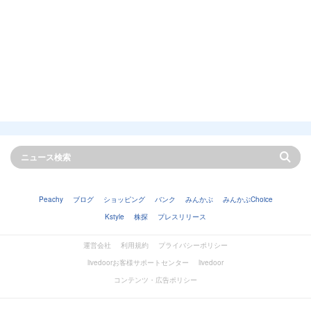
Peachy
ブログ
ショッピング
バンク
みんかぶ
みんかぶChoice
Kstyle
株探
プレスリリース
運営会社
利用規約
プライバシーポリシー
livedoorお客様サポートセンター
livedoor
コンテンツ・広告ポリシー