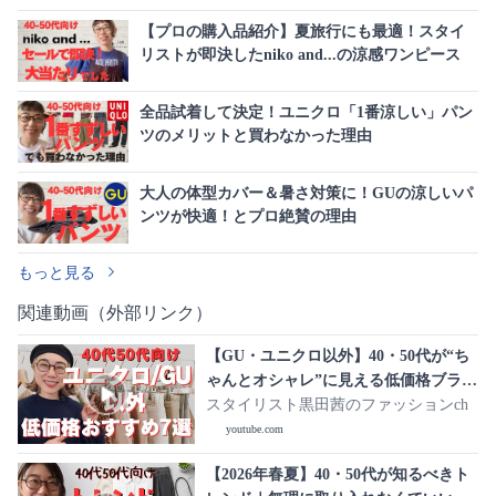
【プロの購入品紹介】夏旅行にも最適！スタイ
リストが即決したniko and...の涼感ワンピース
全品試着して決定！ユニクロ「1番涼しい」パン
ツのメリットと買わなかった理由
大人の体型カバー＆暑さ対策に！GUの涼しいパ
ンツが快適！とプロ絶賛の理由
もっと見る
関連動画（外部リンク）
【GU・ユニクロ以外】40・50代が“ち
ゃんとオシャレ”に見える低価格ブラン
ド7選
スタイリスト黒田茜のファッションch
youtube.com
【2026年春夏】40・50代が知るべきト