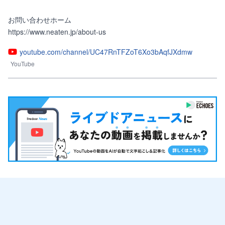
お問い合わせホーム

https://www.neaten.jp/about-us
youtube.com/channel/UC47RnTFZoT6Xo3bAqfJXdmw
YouTube