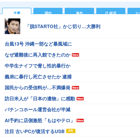
主要
国内
海外
IT 経済
ス
「脱STARTO社」かじ切り…大勝利
台風13号 沖縄一部など暴風域に
なぜ避難後に再入館できたのか
中学生ナイフで脅し性的暴行か
義弟に暴行し死亡させたか 逮捕
国民からの受信料が…不満爆発
訪日米人が「日本の遺物」に感動
パチンコホール運営会社が半減
AI予約に店側激怒「もはやテロ」
注目 古いPCが復活するUSB