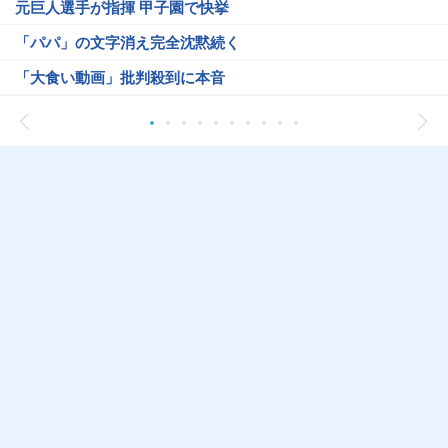
元巨人選手が指揮 甲子園で快挙
「パパ」の文字消え完全沈黙続く
「大食い動画」批判殺到に本音