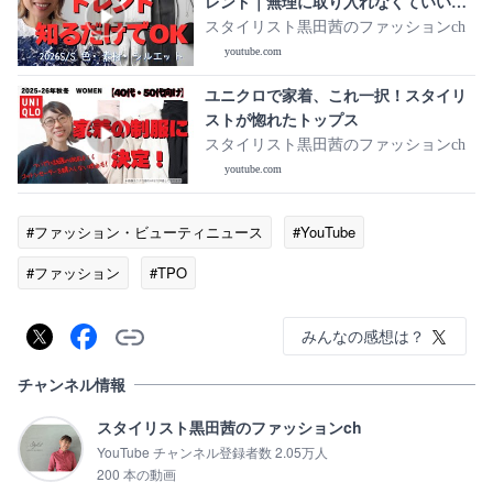
レンド｜無理に取り入れなくていい流
行も正直解説
スタイリスト黒田茜のファッションch
youtube.com
ユニクロで家着、これ一択！スタイリ
ストが惚れたトップス
スタイリスト黒田茜のファッションch
youtube.com
#ファッション・ビューティニュース
#YouTube
#ファッション
#TPO
みんなの感想は？
チャンネル情報
スタイリスト黒田茜のファッションch
YouTube チャンネル登録者数 2.05万人
200 本の動画