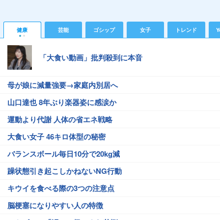
健康
芸能
ゴシップ
女子
トレンド
Y
「大食い動画」批判殺到に本音
母が娘に減量強要→家庭内別居へ
山口達也 8年ぶり楽器姿に感涙か
運動より代謝 人体の省エネ戦略
大食い女子 46キロ体型の秘密
バランスボール毎日10分で20kg減
躁状態引き起こしかねないNG行動
キウイを食べる際の3つの注意点
脳梗塞になりやすい人の特徴