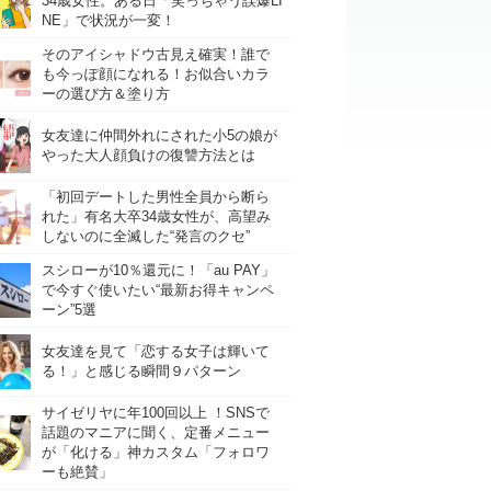
34歳女性。ある日「笑っちゃう誤爆LI
NE」で状況が一変！
そのアイシャドウ古見え確実！誰で
も今っぽ顔になれる！お似合いカラ
ーの選び方＆塗り方
女友達に仲間外れにされた小5の娘が
やった大人顔負けの復讐方法とは
「初回デートした男性全員から断ら
れた」有名大卒34歳女性が、高望み
しないのに全滅した“発言のクセ”
スシローが10％還元に！「au PAY」
で今すぐ使いたい“最新お得キャンペ
ーン”5選
女友達を見て「恋する女子は輝いて
る！」と感じる瞬間９パターン
サイゼリヤに年100回以上 ！SNSで
話題のマニアに聞く、定番メニュー
が「化ける」神カスタム「フォロワ
ーも絶賛」