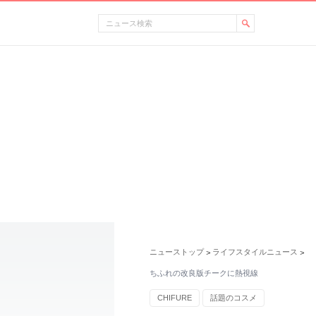
ニューストップ
ライフスタイルニュース
>
>
ちふれの改良版チークに熱視線
CHIFURE
話題のコスメ