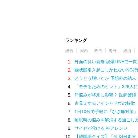
ランキング
総合
国内
政治
海外
経済
1.
外面の良い義母 誤爆LINEで一変
2.
躁状態引き起こしかねないNG行
3.
とうとう脱いだか 予想外の結末
4.
「モテるためのヒント」326人に
5.
汗悩みが将来に影響？ 医師警鐘
6.
古見えするアイシャドウの特徴
7.
1日10分で手軽に「ひざ痛対策」
8.
睡眠時の悩みを解消する過ごし
9.
サイゼが化ける 神アレンジ
10.
【韓国語クイズ】「잘 어울려요（チャル オウルリョヨ）」の意味は