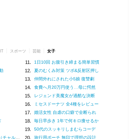
IT
スポーツ
芸能
女子
11.
1日10回 お腹引き締まる簡単習慣
動
12.
夏のむくみ対策 ツボ&反射区押し
13.
仲間外れにされた小5娘 復讐劇
14.
食費へ月20万円使う…母に愕然
15.
レジェンド美魔女が過酷な決断
16.
ミセスドーナツ 全4種をレビュー
17.
婚活女性 自虐の口癖で全断られ
方
18.
毎日早歩き 1年で何キロ痩せるか
19.
50代のスッキリしまむらコーデ
？褒め言葉です♡
20.
旅行用ポーチ 無印で理想の設計