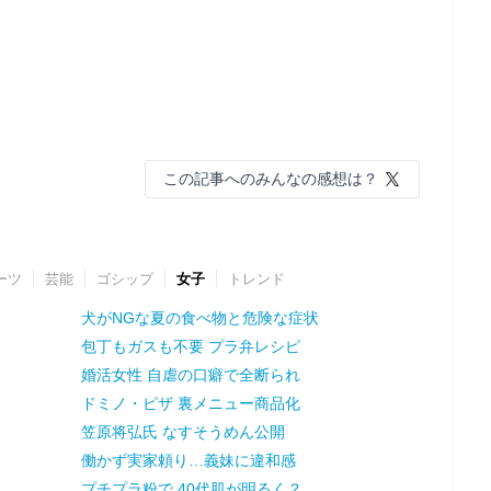
この記事へのみんなの感想は？
ーツ
芸能
ゴシップ
女子
トレンド
犬がNGな夏の食べ物と危険な症状
包丁もガスも不要 プラ弁レシピ
婚活女性 自虐の口癖で全断られ
ドミノ・ピザ 裏メニュー商品化
笠原将弘氏 なすそうめん公開
働かず実家頼り…義妹に違和感
プチプラ粉で 40代肌が明るく？