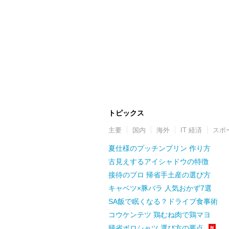
トピックス
主要
国内
海外
IT 経済
スポ
夏仕様のプッチンプリン 作り方
古見えするアイシャドウの特徴
接待のプロ 帰省手土産の選び方
キャベツ×豚バラ 人気おかず7選
SA飯で眠くなる？ドライブ食事術
コウケンテツ 鶏むね肉で鶏マヨ
帰省ポロシャツ 選び方の要点