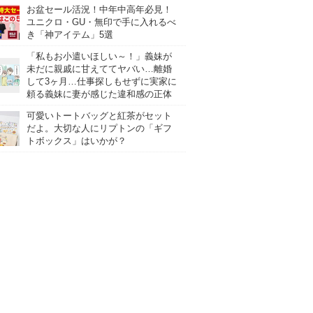
お盆セール活況！中年中高年必見！
ユニクロ・GU・無印で手に入れるべ
き「神アイテム」5選
「私もお小遣いほしい～！」義妹が
未だに親戚に甘えててヤバい…離婚
して3ヶ月…仕事探しもせずに実家に
頼る義妹に妻が感じた違和感の正体
可愛いトートバッグと紅茶がセット
だよ。大切な人にリプトンの「ギフ
トボックス」はいかが？