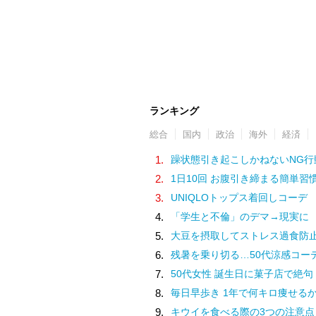
ランキング
総合
国内
政治
海外
経済
1.
躁状態引き起こしかねないNG行
2.
1日10回 お腹引き締まる簡単習
3.
UNIQLOトップス着回しコーデ
4.
「学生と不倫」のデマ→現実に
5.
大豆を摂取してストレス過食防
6.
残暑を乗り切る…50代涼感コー
7.
50代女性 誕生日に菓子店で絶句
8.
毎日早歩き 1年で何キロ痩せる
9.
キウイを食べる際の3つの注意点