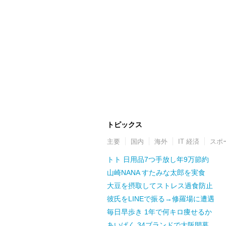
トピックス
主要
国内
海外
IT 経済
スポ
トト 日用品7つ手放し年9万節約
山崎NANA すたみな太郎を実食
大豆を摂取してストレス過食防止
彼氏をLINEで振る→修羅場に遭遇
毎日早歩き 1年で何キロ痩せるか
あいぱく 34ブランドで大阪開幕