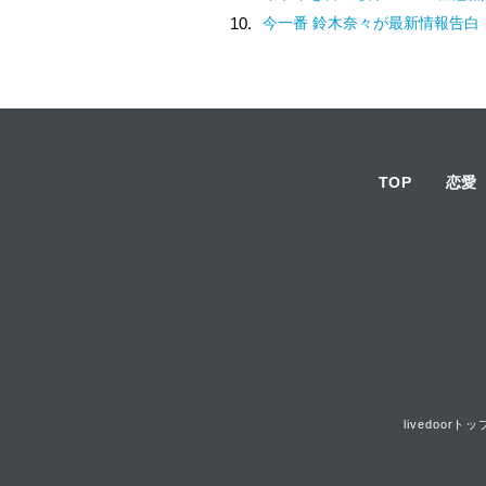
10.
今一番 鈴木奈々が最新情報告白
TOP
恋愛
livedoorトッ