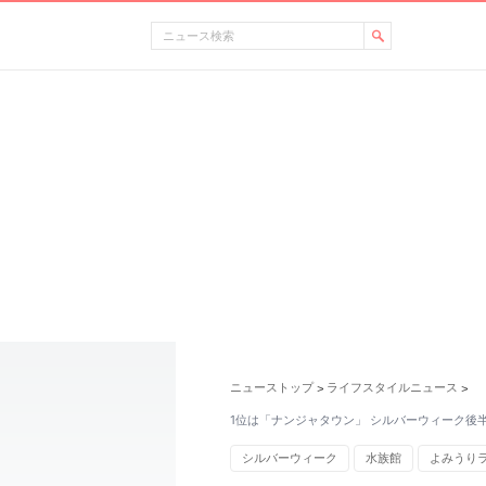
ニューストップ
ライフスタイルニュース
>
>
1位は「ナンジャタウン」 シルバーウィーク後
シルバーウィーク
水族館
よみうり