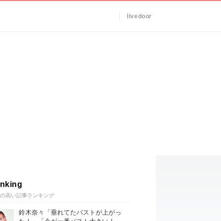
livedoor
nking
の高い記事ランキング
鈴木奈々「垂れてたバストが上がっ