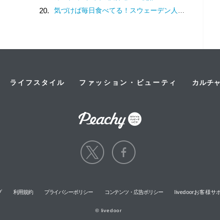
20.
気づけば毎日食べてる！スウェーデン人漫画家がリピートし続ける日本の定番食
ライフスタイル
ファッション・ビューティ
カルチ
プ
利用規約
プライバシーポリシー
コンテンツ・広告ポリシー
livedoorお客
© livedoor