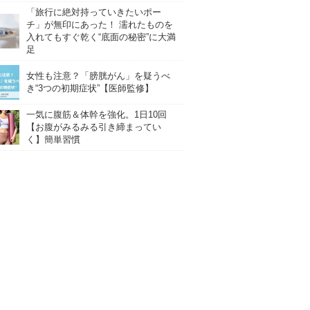
「旅行に絶対持っていきたいポー
チ」が無印にあった！ 濡れたものを
入れてもすぐ乾く“底面の秘密”に大満
足
女性も注意？「膀胱がん」を疑うべ
き“3つの初期症状”【医師監修】
一気に腹筋＆体幹を強化。1日10回
【お腹がみるみる引き締まってい
く】簡単習慣