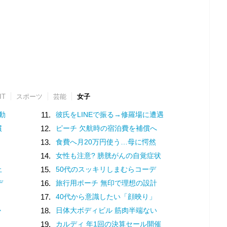
IT
スポーツ
芸能
女子
動
11.
彼氏をLINEで振る→修羅場に遭遇
慣
12.
ピーチ 欠航時の宿泊費を補償へ
13.
食費へ月20万円使う…母に愕然
14.
女性も注意? 膀胱がんの自覚症状
止
15.
50代のスッキリしまむらコーデ
デ
16.
旅行用ポーチ 無印で理想の設計
17.
40代から意識したい「顔映り」
か
18.
日体大ボディビル 筋肉半端ない
19.
カルディ 年1回の決算セール開催