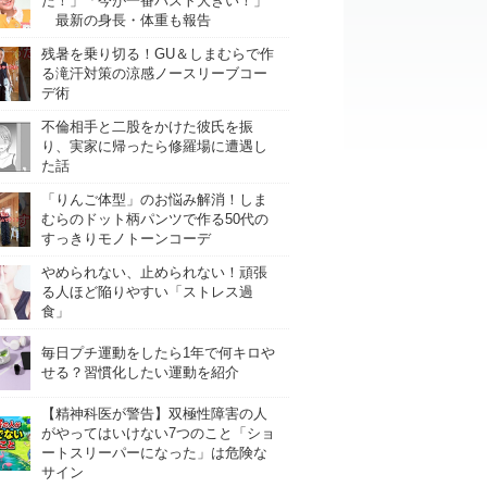
た！」「今が一番バスト大きい！」
最新の身長・体重も報告
残暑を乗り切る！GU＆しまむらで作
る滝汗対策の涼感ノースリーブコー
デ術
不倫相手と二股をかけた彼氏を振
り、実家に帰ったら修羅場に遭遇し
た話
「りんご体型」のお悩み解消！しま
むらのドット柄パンツで作る50代の
すっきりモノトーンコーデ
やめられない、止められない！頑張
る人ほど陥りやすい「ストレス過
食」
毎日プチ運動をしたら1年で何キロや
せる？習慣化したい運動を紹介
【精神科医が警告】双極性障害の人
がやってはいけない7つのこと「ショ
ートスリーパーになった」は危険な
サイン