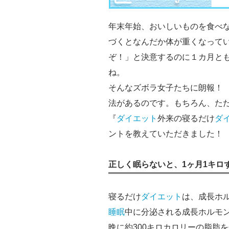
年末年始、おいしいものを食べ
づくとなんだか体が重くなってい
ぞ！」と決意するのに１カ月と
ね。
そんなズボラ女子たちに朗報！ 
法があるのです。もちろん、た
『
ダイエット
外来の寝るだけ
ダ
ントを教えていただきました！
正しく眠らないと、1ヶ月1キロず
寝るだけ
ダイエット
は、成長ホ
睡眠
中に分泌される成長ホルモ
晩に約300キロカロリーの脂肪