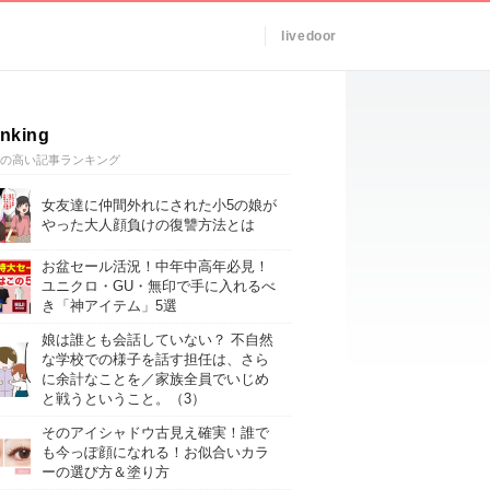
livedoor
nking
の高い記事ランキング
女友達に仲間外れにされた小5の娘が
やった大人顔負けの復讐方法とは
お盆セール活況！中年中高年必見！
ユニクロ・GU・無印で手に入れるべ
き「神アイテム」5選
娘は誰とも会話していない？ 不自然
な学校での様子を話す担任は、さら
に余計なことを／家族全員でいじめ
と戦うということ。（3）
そのアイシャドウ古見え確実！誰で
も今っぽ顔になれる！お似合いカラ
ーの選び方＆塗り方