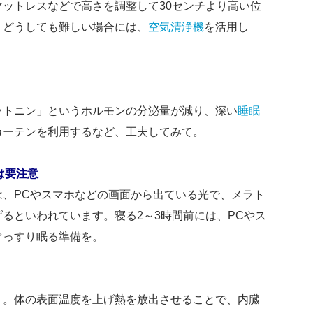
ットレスなどで高さを調整して30センチより高い位
。どうしても難しい場合には、
空気清浄機
を活用し
ラトニン」というホルモンの分泌量が減り、深い
睡眠
カーテンを利用するなど、工夫してみて。
は要注意
は、PCやスマホなどの画面から出ている光で、メラト
げるといわれています。寝る2～3時間前には、PCやス
ぐっすり眠る準備を。
う。体の表面温度を上げ熱を放出させることで、内臓