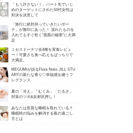
「もう許さない！」パート先でいじ
めのターゲットにされた50代女性は
対決を決意して
「旅行に絶対持っていきたいポー
チ」が無印にあった！ 濡れたものを
入れてもすぐ乾く“底面の秘密”に大満
足
ミセスドーナツ全4種を実食レビュ
ー！可愛さも食べ応えもばっちりで
大満足。
MEGUMIが語るFlora Notis JILL STU
ARTの新たな香り♡幸福感を纏うフ
レグランス
夏の「冷え」「むくみ」「だるさ」
対策のツボ&反射区押し！
あなたは良質な睡眠を取れている？
睡眠時の悩みを解消する夜の過ごし
方とは