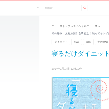
ニューストップ
スペシャルニュース
>
>
その睡眠、太る原因かも!? 正しく眠ってキレ
ダイエット
肥満
睡眠
生活習慣
寝るだけダイエット
2014年1月14日 12時10分