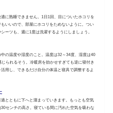
適に熟睡できません。1日1回、目についたホコリを
でもいいので、部屋にホコリをためないように。つい
やシーツも、週に1度は洗濯するようにしましょう。
中の温度や湿度のこと。温度は32～34度、湿度は40
感じられるそう。冷暖房を効かせすぎても逆に寝付き
を活用し、できるだけ自分の体温と寝具で調整するよ
に
経過とともに下へと溜まっていきます。もっとも空気
30センチの高さ。寝ている間に汚れた空気を吸わな