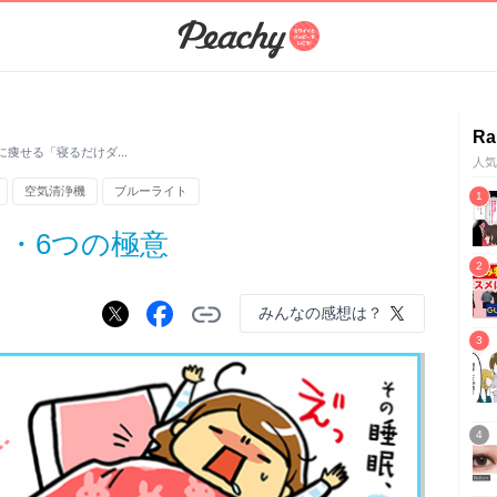
Ra
イに痩せる「寝るだけダ…
人気
空気清浄機
ブルーライト
・6つの極意
みんなの感想は？