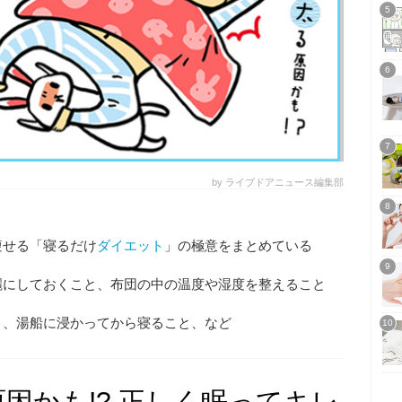
by ライブドアニュース編集部
痩せる「寝るだけ
ダイエット
」の極意をまとめている
麗にしておくこと、布団の中の温度や湿度を整えること
と、湯船に浸かってから寝ること、など
因かも!? 正しく眠ってキレ