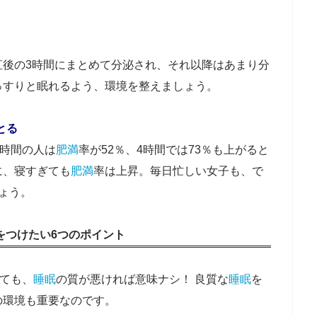
直後の3時間にまとめて分泌され、それ以降はあまり分
っすりと眠れるよう、環境を整えましょう。
とる
5時間の人は
肥満
率が52％、4時間では73％も上がると
に、寝すぎても
肥満
率は上昇。毎日忙しい女子も、で
ょう。
をつけたい6つのポイント
っても、
睡眠
の質が悪ければ意味ナシ！ 良質な
睡眠
を
の環境も重要なのです。