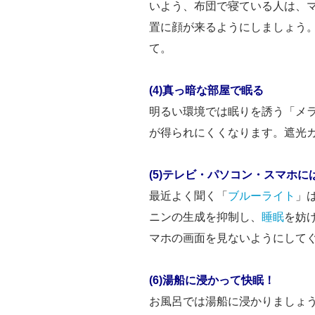
いよう、布団で寝ている人は、マ
置に顔が来るようにしましょう
て。
(4)真っ暗な部屋で眠る
明るい環境では眠りを誘う「メ
が得られにくくなります。遮光
(5)テレビ・パソコン・スマホに
最近よく聞く「
ブルーライト
」
ニンの生成を抑制し、
睡眠
を妨
マホの画面を見ないようにして
(6)湯船に浸かって快眠！
お風呂では湯船に浸かりましょ