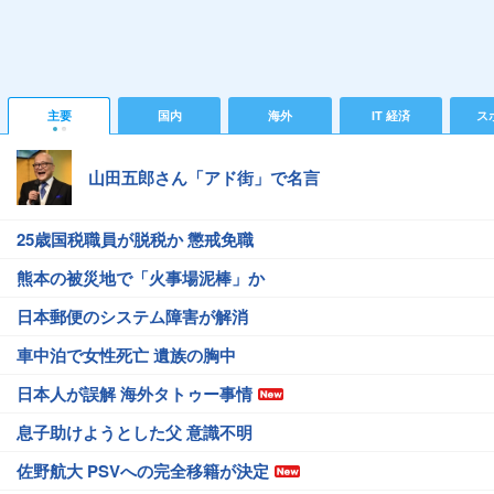
主要
国内
海外
IT 経済
ス
山田五郎さん「アド街」で名言
25歳国税職員が脱税か 懲戒免職
熊本の被災地で「火事場泥棒」か
日本郵便のシステム障害が解消
車中泊で女性死亡 遺族の胸中
日本人が誤解 海外タトゥー事情
息子助けようとした父 意識不明
佐野航大 PSVへの完全移籍が決定