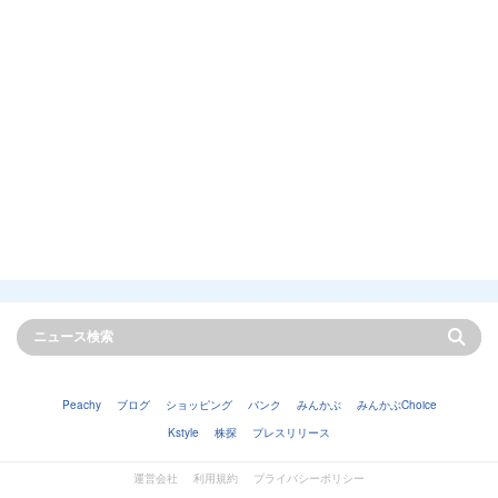
Peachy
ブログ
ショッピング
バンク
みんかぶ
みんかぶChoice
Kstyle
株探
プレスリリース
運営会社
利用規約
プライバシーポリシー