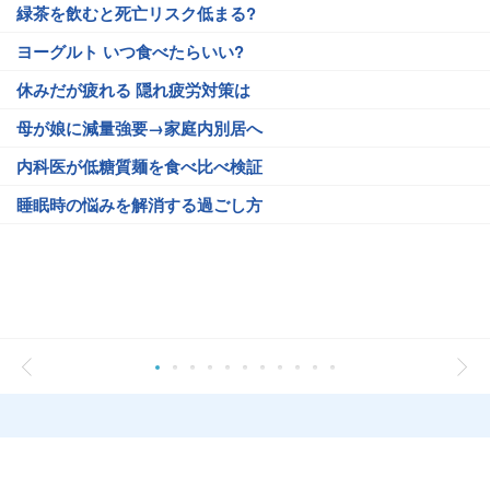
緑茶を飲むと死亡リスク低まる?
ヨーグルト いつ食べたらいい?
休みだが疲れる 隠れ疲労対策は
母が娘に減量強要→家庭内別居へ
内科医が低糖質麺を食べ比べ検証
睡眠時の悩みを解消する過ごし方