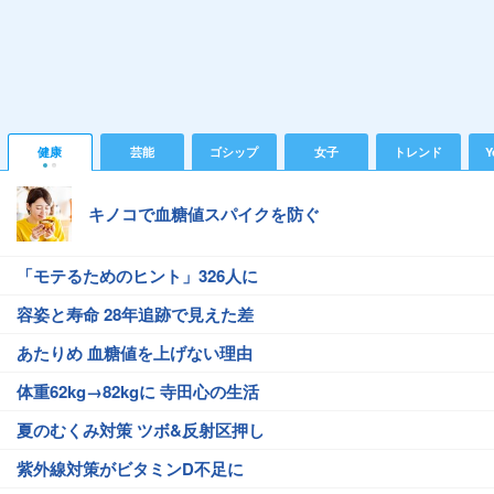
健康
芸能
ゴシップ
女子
トレンド
Y
キノコで血糖値スパイクを防ぐ
「モテるためのヒント」326人に
容姿と寿命 28年追跡で見えた差
あたりめ 血糖値を上げない理由
体重62kg→82kgに 寺田心の生活
夏のむくみ対策 ツボ&反射区押し
紫外線対策がビタミンD不足に