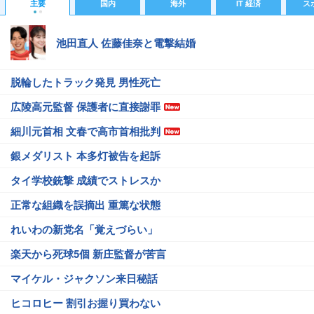
主要
国内
海外
IT 経済
ス
池田直人 佐藤佳奈と電撃結婚
脱輪したトラック発見 男性死亡
広陵高元監督 保護者に直接謝罪
細川元首相 文春で高市首相批判
銀メダリスト 本多灯被告を起訴
タイ学校銃撃 成績でストレスか
正常な組織を誤摘出 重篤な状態
れいわの新党名「覚えづらい」
楽天から死球5個 新庄監督が苦言
マイケル・ジャクソン来日秘話
ヒコロヒー 割引お握り買わない