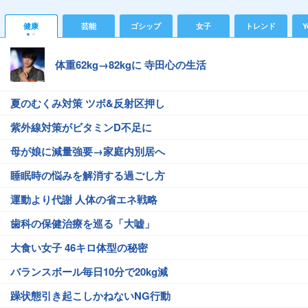
健康
芸能
ゴシップ
女子
トレンド
Y
体重62kg→82kgに 寺田心の生活
夏のむくみ対策 ツボ&反射区押し
紫外線対策がビタミンD不足に
母が娘に減量強要→家庭内別居へ
睡眠時の悩みを解消する過ごし方
運動より代謝 人体の省エネ戦略
歯科の保健治療を巡る「大嘘」
大食い女子 46キロ体型の秘密
バランスボール毎日10分で20kg減
躁状態引き起こしかねないNG行動