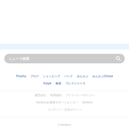
Peachy
ブログ
ショッピング
バンク
みんかぶ
みんかぶChoice
Kstyle
株探
プレスリリース
運営会社
利用規約
プライバシーポリシー
livedoorお客様サポートセンター
livedoor
コンテンツ・広告ポリシー
© livedoor