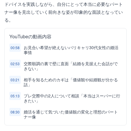
ドバイスを実践しながら、自分にとって本当に必要なパート
ナー像を見出していく前向きな姿が印象的な面談となってい
る。
YouTubeの動画内容
お見合い希望が絶えないバリキャリ30代女性の婚活
00:58
事情
交際順調の裏で壁に直面「結婚を見据えた会話がで
02:53
きない」
相手を知るためのカギは「価値観や結婚観が分かる
03:21
話」
プレ交際中の2人について相談「本当はスーパーに行
05:13
きたい」
婚活を通じて気づいた価値観の変化と理想のパート
08:30
ナー像