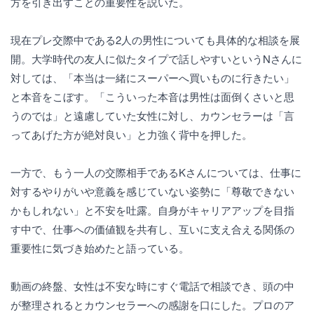
方を引き出すことの重要性を説いた。
現在プレ交際中である2人の男性についても具体的な相談を展
開。大学時代の友人に似たタイプで話しやすいというNさんに
対しては、「本当は一緒にスーパーへ買いものに行きたい」
と本音をこぼす。「こういった本音は男性は面倒くさいと思
うのでは」と遠慮していた女性に対し、カウンセラーは「言
ってあげた方が絶対良い」と力強く背中を押した。
一方で、もう一人の交際相手であるKさんについては、仕事に
対するやりがいや意義を感じていない姿勢に「尊敬できない
かもしれない」と不安を吐露。自身がキャリアアップを目指
す中で、仕事への価値観を共有し、互いに支え合える関係の
重要性に気づき始めたと語っている。
動画の終盤、女性は不安な時にすぐ電話で相談でき、頭の中
が整理されるとカウンセラーへの感謝を口にした。プロのア