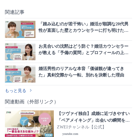
関連記事
「踏み込むのが若干怖い」婚活が順調な20代男
性が直面した壁とカウンセラーに打ち明けた本
音
お見合いの沈黙はどう防ぐ？婚活カウンセラー
が教える「予備の質問」とプロフィールの上手
な活用法
婚活男性のリアルな本音「価値観が違ってき
た」真剣交際から一転、別れを決断した理由
もっと見る
関連動画（外部リンク）
【ツヴァイ独自】成婚に近づきやすい
「ペアメイキング」出会いの瞬間をの
ぞき見｜30代男性編
ZWEIチャンネル【公式】
youtube.com