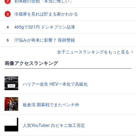
初体験の翌朝「本当に悔しい」
2
冷蔵庫を見れば貯まる家かわかる
3
465gで321円 ドンキプリン品薄
4
汗悩みが将来に影響？ 医師警鐘
5
女子ニュースランキングをもっと見る
画像アクセスランキング
ハリアー改良 HEV一本化で高級化
板倉滉 開幕戦でまたベンチ外
人気YouTuber 白ビキニ加工否定