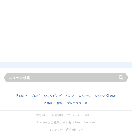
Peachy
ブログ
ショッピング
バンク
みんかぶ
みんかぶChoice
Kstyle
株探
プレスリリース
運営会社
利用規約
プライバシーポリシー
livedoorお客様サポートセンター
livedoor
コンテンツ・広告ポリシー