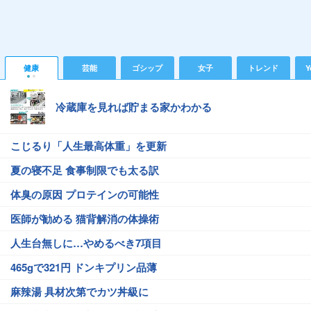
健康
芸能
ゴシップ
女子
トレンド
Y
冷蔵庫を見れば貯まる家かわかる
こじるり「人生最高体重」を更新
夏の寝不足 食事制限でも太る訳
体臭の原因 プロテインの可能性
医師が勧める 猫背解消の体操術
人生台無しに…やめるべき7項目
465gで321円 ドンキプリン品薄
麻辣湯 具材次第でカツ丼級に