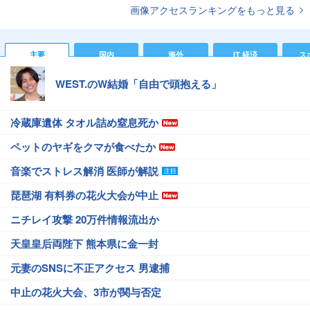
画像アクセスランキングをもっと見る
主要
国内
海外
IT 経済
ス
WEST.のW結婚「自由で頭抱える」
冷蔵庫遺体 タオル詰め窒息死か
ペットのヤギをクマが食べたか
音楽でストレス解消 医師が解説
琵琶湖 有料券の花火大会が中止
ニチレイ攻撃 20万件情報流出か
天皇皇后両陛下 熊本県に金一封
元妻のSNSに不正アクセス 男逮捕
中止の花火大会、3市が関与否定