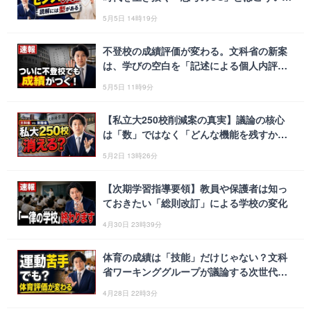
こと
5月5日 14時19分
不登校の成績評価が変わる。文科省の新案
は、学びの空白を「記述による個人内評
価」で高校入試へつなげる仕組みだった
5月5日 11時9分
【私立大250校削減案の真実】議論の核心
は「数」ではなく「どんな機能を残すか」
だった
5月2日 13時26分
【次期学習指導要領】教員や保護者は知っ
ておきたい「総則改訂」による学校の変化
4月30日 23時39分
体育の成績は「技能」だけじゃない？文科
省ワーキンググループが議論する次世代の
体育授業とは
4月28日 22時3分