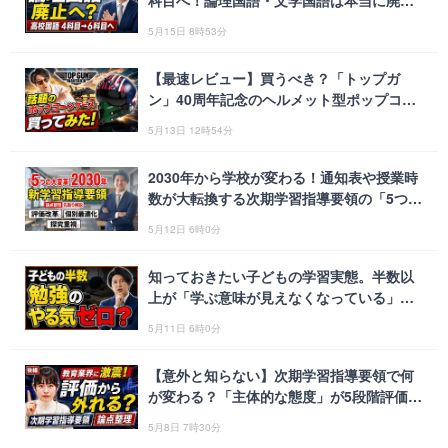
科目へ！論理国語・文学国語は本当に廃止
されるのか？
5月15日 8時53分
【最速レビュー】買うべき？「トップガ
ン」40周年記念のヘルメット型ポップコー
ンボックスはコレクター必携の神アイテム
5月13日 12時54分
2030年から学校が変わる！通知表や授業時
数が大転換する次期学習指導要領の「5つの
大変革」とは？
5月12日 6時0分
知っておきたい子どもの学習実態。半数以
上が「学ぶ意味が見えなくなっている」と
いう深刻な理由
5月11日 6時0分
【意外と知らない】次期学習指導要領で何
が変わる？「主体的な態度」が5段階評価か
ら外れる理由
5月8日 7時30分