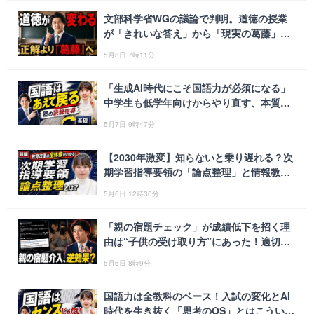
文部科学省WGの議論で判明。道徳の授業
が「きれいな答え」から「現実の葛藤」を
扱う場へと変わる仕組み
5月8日 7時11分
「生成AI時代にこそ国語力が必須になる」
中学生も低学年向けからやり直す、本質的
な読解力育成法
5月7日 9時47分
【2030年激変】知らないと乗り遅れる？次
期学習指導要領の「論点整理」と情報教育
の強化を徹底解説
5月6日 12時30分
「親の宿題チェック」が成績低下を招く理
由は“子供の受け取り方”にあった！適切な
支援への4つの置き換え
5月6日 8時9分
国語力は全教科のベース！入試の変化とAI
時代を生き抜く「思考のOS」とはこういう