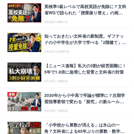
英検準1級レベルで高校英語が免除に？文科
省WGで語られた「授業振り替え」の画期
的な仕組み
4月28日 0時51分
知っておきたい文科省の新制度。ギフテッ
ドの小中学生が大学で学べる「2階建て」教
育とは
4月22日 21時57分
【ニュース速報】私大の3割が経営困難に！
5年で1.8倍に急増した背景と文科省の対策
4月19日 16時5分
2030年から小中高で卒論が標準に？次期学
習指導要領で変わる「探究」の新ルールと
意外な事実
4月19日 10時5分
「小学校から算数が消える」は氷山の一
角？文科省による85年ぶりの算数・数学大