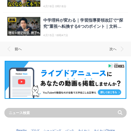
改革、知っておきたい本当の狙い
4月19日 0時18分
中学理科が変わる｜学習指導要領改訂で″探
究″重視へ転換する6つのポイント｜文科省
「教育課程部会 理科ワーキンググループ
4月15日 18時47分
（第8回）」
前へ
次へ
Peachy
ブログ
ショッピング
バンク
みんかぶ
みんかぶChoice