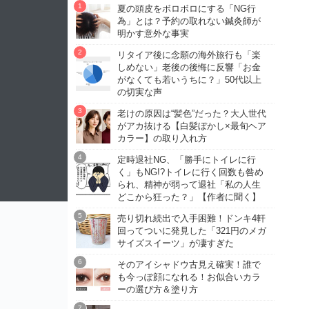
夏の頭皮をボロボロにする「NG行
為」とは？予約の取れない鍼灸師が
明かす意外な事実
リタイア後に念願の海外旅行も「楽
しめない」老後の後悔に反響「お金
がなくても若いうちに？」50代以上
の切実な声
老けの原因は“髪色”だった？大人世代
がアカ抜ける【白髪ぼかし×最旬ヘア
カラー】の取り入れ方
定時退社NG、「勝手にトイレに行
く」もNG!?トイレに行く回数も咎め
られ、精神が弱って退社「私の人生
どこから狂った？」【作者に聞く】
売り切れ続出で入手困難！ドンキ4軒
回ってついに発見した「321円のメガ
サイズスイーツ」が凄すぎた
そのアイシャドウ古見え確実！誰で
も今っぽ顔になれる！お似合いカラ
ーの選び方＆塗り方