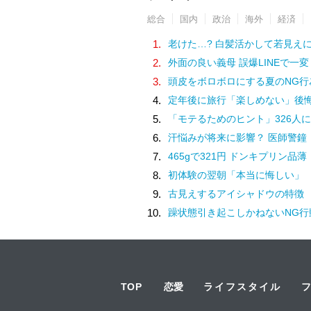
総合
国内
政治
海外
経済
1.
老けた…? 白髪活かして若見え
2.
外面の良い義母 誤爆LINEで一変
3.
頭皮をボロボロにする夏のNG行
4.
定年後に旅行「楽しめない」後
5.
「モテるためのヒント」326人に
6.
汗悩みが将来に影響？ 医師警鐘
7.
465gで321円 ドンキプリン品薄
8.
初体験の翌朝「本当に悔しい」
9.
古見えするアイシャドウの特徴
10.
躁状態引き起こしかねないNG行
TOP
恋愛
ライフスタイル