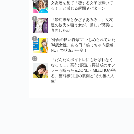
女友達を見て「恋する女子は輝いて
る！」と感じる瞬間９パターン
「婚約破棄とかざまあみろ…」女友
達の彼氏を狙う女が、厳しい現実に
直面した話
“外面の良い義母”にいじめられていた
34歳女性。ある日「笑っちゃう誤爆LI
NE」で状況が一変！
「だんだんボイトレにも呼ばれなく
なって…」高3で脱退→再結成のオフ
ァーも断った元ZONE・MIZUHOが語
る、芸能界引退の裏側と“その後の人
生”