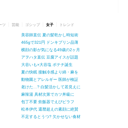
ーツ
芸能
ゴシップ
女子
トレンド
美容師直伝 夏の髪乾かし時短術
465gで321円 ドンキプリン品薄
横顔の影が気になる49歳の2ヶ月
アヲハタ直伝 豆腐アイスが話題
大谷いも×大谷塩 ポテチ誕生
夏の快眠 接触冷感より綿・麻を
動物園とアレルギー 医師が検証
老けた…? 白髪活かして若見えに
麻辣湯 具材次第でカツ丼級に
包丁不要 炊飯器でえびピラフ
松本伊代 還暦超えの素顔に絶賛
不足するとうつ? 欠かせない食材