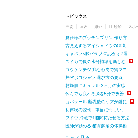
トピックス
主要
国内
海外
IT 経済
スポ
夏仕様のプッチンプリン 作り方
古見えするアイシャドウの特徴
キャベツ×豚バラ 人気おかず7選
スイカで夏の水分補給を楽しむ
コウケンテツ 鶏むね肉で鶏マヨ
帰省ポロシャツ 選び方の要点
乾燥肌にキュレル 3ヶ月の実感
休んでも疲れる脳を5分で改善
カバサール 断乳後のケアが鍵に
初体験の翌朝「本当に悔しい」
ブドウ 冷蔵で1週間持たせる方法
医師が勧める 猫背解消の体操術
もっと見る