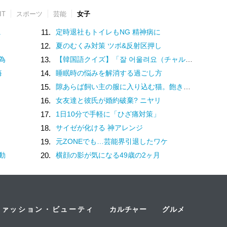
IT
スポーツ
芸能
女子
に
11.
定時退社もトイレもNG 精神病に
12.
夏のむくみ対策 ツボ&反射区押し
為
13.
【韓国語クイズ】「잘 어울려요（チャル オウルリョヨ）」の意味は？褒め言葉です♡
悔
14.
睡眠時の悩みを解消する過ごし方
15.
隙あらば飼い主の服に入り込む猫。飽きないのかなと動きを見ていると
16.
女友達と彼氏が婚約破棄? ニヤリ
17.
1日10分で手軽に「ひざ痛対策」
18.
サイゼが化ける 神アレンジ
19.
元ZONEでも…芸能界引退したワケ
動
20.
横顔の影が気になる49歳の2ヶ月
ファッション・ビューティ
カルチャー
グルメ