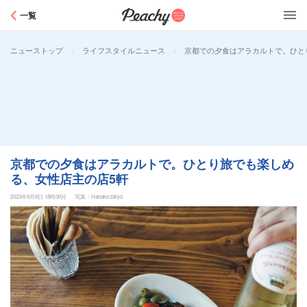
Peachy
一覧
>
>
京都での夕食はアラカルトで。ひと
ニューストップ
ライフスタイルニュース
京都での夕食はアラカルトで。ひとり旅でも楽しめ
る、女性店主の店5軒
2023年9月8日 18時30分
写真：Hanako.tokyo