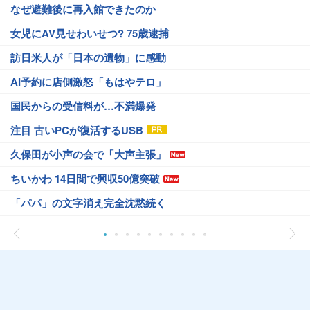
なぜ避難後に再入館できたのか
女児にAV見せわいせつ? 75歳逮捕
訪日米人が「日本の遺物」に感動
AI予約に店側激怒「もはやテロ」
国民からの受信料が…不満爆発
注目 古いPCが復活するUSB
久保田が小声の会で「大声主張」
ちいかわ 14日間で興収50億突破
「パパ」の文字消え完全沈黙続く