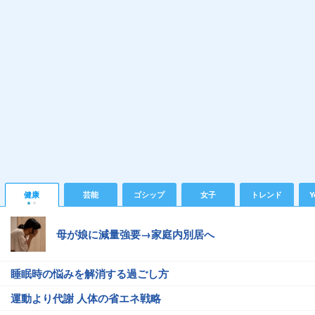
健康
芸能
ゴシップ
女子
トレンド
Y
母が娘に減量強要→家庭内別居へ
睡眠時の悩みを解消する過ごし方
運動より代謝 人体の省エネ戦略