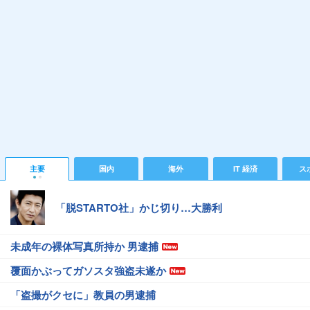
主要
国内
海外
IT 経済
ス
「脱STARTO社」かじ切り…大勝利
未成年の裸体写真所持か 男逮捕
覆面かぶってガソスタ強盗未遂か
「盗撮がクセに」教員の男逮捕