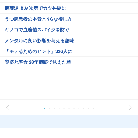
麻辣湯 具材次第でカツ丼級に
うつ病患者の本音とNGな接し方
キノコで血糖値スパイクを防ぐ
メンタルに良い影響を与える趣味
「モテるためのヒント」326人に
容姿と寿命 28年追跡で見えた差