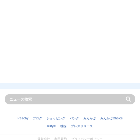
Peachy
ブログ
ショッピング
バンク
みんかぶ
みんかぶChoice
Kstyle
株探
プレスリリース
運営会社
利用規約
プライバシーポリシー