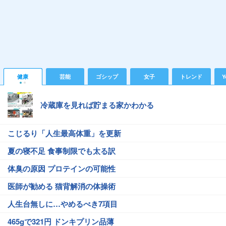
健康
芸能
ゴシップ
女子
トレンド
Y
冷蔵庫を見れば貯まる家かわかる
こじるり「人生最高体重」を更新
夏の寝不足 食事制限でも太る訳
体臭の原因 プロテインの可能性
医師が勧める 猫背解消の体操術
人生台無しに…やめるべき7項目
465gで321円 ドンキプリン品薄