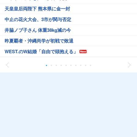
天皇皇后両陛下 熊本県に金一封
中止の花火大会、3市が関与否定
井脇ノブ子さん 体重38kg減の今
昨夏覇者・沖縄尚学が初戦で敗退
WEST.のW結婚「自由で頭抱える」