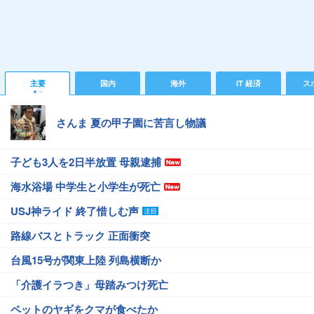
主要
国内
海外
IT 経済
ス
さんま 夏の甲子園に苦言し物議
子ども3人を2日半放置 母親逮捕
海水浴場 中学生と小学生が死亡
USJ神ライド 終了惜しむ声
路線バスとトラック 正面衝突
台風15号が関東上陸 列島横断か
「介護イラつき」母踏みつけ死亡
ペットのヤギをクマが食べたか