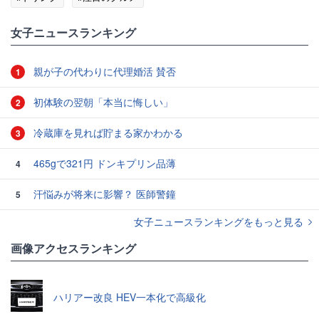
女子ニュースランキング
親が子の代わりに代理婚活 賛否
1
初体験の翌朝「本当に悔しい」
2
冷蔵庫を見れば貯まる家かわかる
3
465gで321円 ドンキプリン品薄
4
汗悩みが将来に影響？ 医師警鐘
5
女子ニュースランキングをもっと見る
画像アクセスランキング
ハリアー改良 HEV一本化で高級化