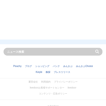
Peachy
ブログ
ショッピング
バンク
みんかぶ
みんかぶChoice
Kstyle
株探
プレスリリース
運営会社
利用規約
プライバシーポリシー
livedoorお客様サポートセンター
livedoor
コンテンツ・広告ポリシー