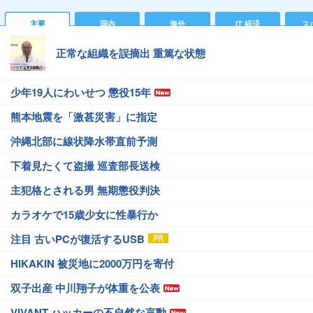
主要
国内
海外
IT 経済
ス
正常な組織を誤摘出 重篤な状態
少年19人にわいせつ 懲役15年
熊本地震を「激甚災害」に指定
沖縄北部に線状降水帯直前予測
下着見たくて盗撮 巡査部長送検
主犯格とされる男 無期懲役判決
カラオケで15歳少女に性暴行か
注目 古いPCが復活するUSB
HIKAKIN 被災地に2000万円を寄付
双子出産 中川翔子が体重を公表
VIVANT ハッカーの不自然な言動