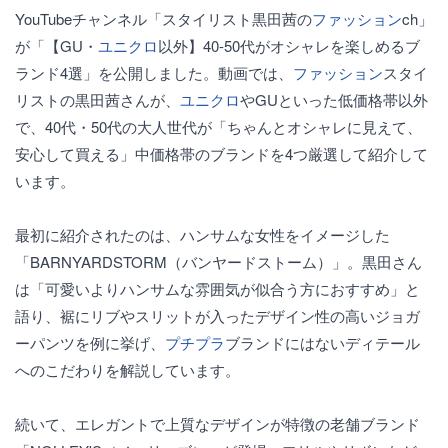
YouTubeチャンネル「スタイリスト黒田茜の
ファッション
ch」
が「【GU・
ユニクロ
以外】40-50代がオシャレを楽しめるブ
ランド4選」を公開しました。動画では、
ファッション
スタイ
リストの黒田茜さんが、
ユニクロ
やGUといった低価格帯以外
で、40代・50代の大人世代が「ちゃんとオシャレに見えて、
安心して買える」中価格帯のブランドを4つ厳選して紹介して
います。
最初に紹介されたのは、ハンサムな女性をイメージした
「BARNYARDSTORM（バンヤードストーム）」。黒田さん
は「可愛いよりハンサムな雰囲気が似合う方におすすめ」と
語り、裾にリブやスリットが入ったデザイン性の高いジョガ
ーパンツを例に挙げ、
プチプラ
ブランドにはないディテール
へのこだわりを解説しています。
続いて、エレガントで上質なデザインが特徴の老舗ブランド