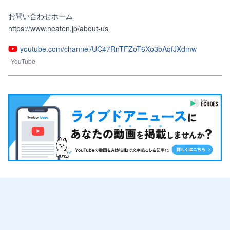
お問い合わせホーム

https://www.neaten.jp/about-us
youtube.com/channel/UC47RnTFZoT6Xo3bAqfJXdmw
YouTube