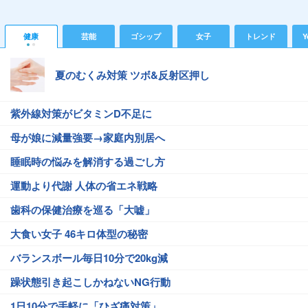
健康
芸能
ゴシップ
女子
トレンド
Y
夏のむくみ対策 ツボ&反射区押し
紫外線対策がビタミンD不足に
母が娘に減量強要→家庭内別居へ
睡眠時の悩みを解消する過ごし方
運動より代謝 人体の省エネ戦略
歯科の保健治療を巡る「大嘘」
大食い女子 46キロ体型の秘密
バランスボール毎日10分で20kg減
躁状態引き起こしかねないNG行動
1日10分で手軽に「ひざ痛対策」