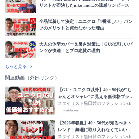
リストが即決したniko and...の涼感ワンピース
全品試着して決定！ユニクロ「1番涼しい」パン
ツのメリットと買わなかった理由
大人の体型カバー＆暑さ対策に！GUの涼しいパ
ンツが快適！とプロ絶賛の理由
もっと見る
関連動画（外部リンク）
【GU・ユニクロ以外】40・50代が“ち
ゃんとオシャレ”に見える低価格ブラン
ド7選
スタイリスト黒田茜のファッションch
youtube.com
【2026年春夏】40・50代が知るべきト
レンド｜無理に取り入れなくていい流
行も正直解説
スタイリスト黒田茜のファッションch