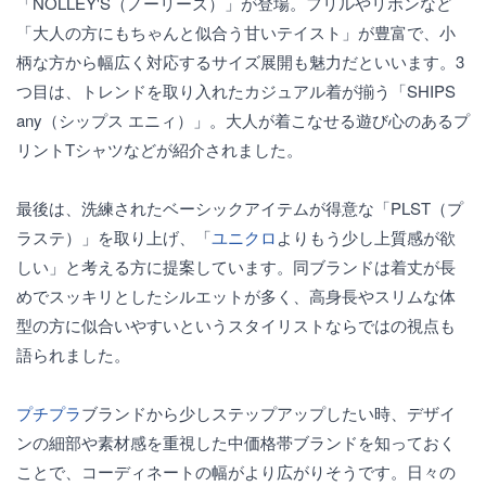
「NOLLEY'S（ノーリーズ）」が登場。フリルやリボンなど
「大人の方にもちゃんと似合う甘いテイスト」が豊富で、小
柄な方から幅広く対応するサイズ展開も魅力だといいます。3
つ目は、トレンドを取り入れたカジュアル着が揃う「SHIPS
any（シップス エニィ）」。大人が着こなせる遊び心のあるプ
リントTシャツなどが紹介されました。
最後は、洗練されたベーシックアイテムが得意な「PLST（プ
ラステ）」を取り上げ、「
ユニクロ
よりもう少し上質感が欲
しい」と考える方に提案しています。同ブランドは着丈が長
めでスッキリとしたシルエットが多く、高身長やスリムな体
型の方に似合いやすいというスタイリストならではの視点も
語られました。
プチプラ
ブランドから少しステップアップしたい時、デザイ
ンの細部や素材感を重視した中価格帯ブランドを知っておく
ことで、コーディネートの幅がより広がりそうです。日々の