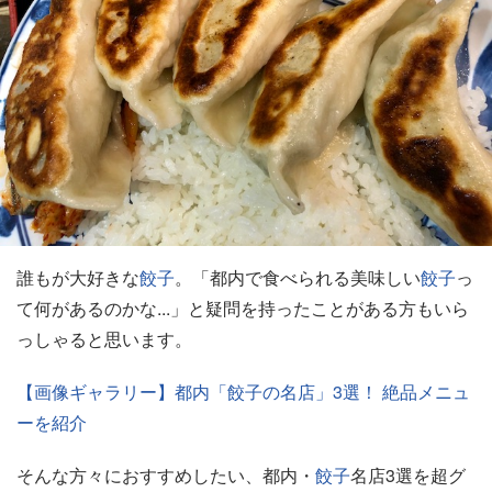
誰もが大好きな
餃子
。「都内で食べられる美味しい
餃子
っ
て何があるのかな...」と疑問を持ったことがある方もいら
っしゃると思います。
【画像ギャラリー】都内「餃子の名店」3選！ 絶品メニュ
ーを紹介
そんな方々におすすめしたい、都内・
餃子
名店3選を超グ