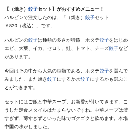
【（焼き）
餃子
セット】がおすすめメニュー！
ハルピンで注文したのは、「（焼き）
餃子
セット
￥830（税込）」です。
ハルピンの
餃子
は種類の多さが特徴。ホタテ
餃子
をはじめ
エビ、大葉、イカ、セロリ、鮭、トマト、チーズ
餃子
など
があります。
今回はその中から人気の種類である、ホタテ
餃子
を選んで
みました。また焼き
餃子
にするか水
餃子
にするかも選ぶこ
とができます。
セットにはご飯と中華スープ、お新香が付いてきます。こ
うした定食スタイルはたまらないですね。中華スープは濃
すぎず、薄すぎずといった味でゴクゴクと飲めます。本場
中国の味がしました。