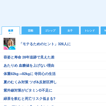
健康
芸能
ゴシップ
女子
トレンド
Y
「モテるためのヒント」326人に
容姿と寿命 28年追跡で見えた差
あたりめ 血糖値を上げない理由
体重62kg→82kgに 寺田心の生活
夏のむくみ対策 ツボ&反射区押し
紫外線対策がビタミンD不足に
緑茶を飲むと死亡リスク低まる?