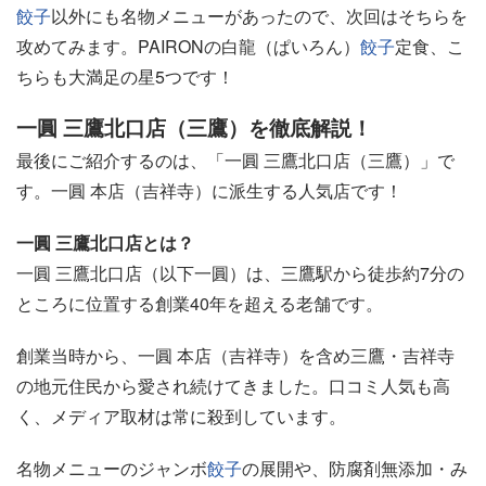
餃子
以外にも名物メニューがあったので、次回はそちらを
攻めてみます。PAIRONの白龍（ぱいろん）
餃子
定食、こ
ちらも大満足の星5つです！
一圓 三鷹北口店（三鷹）を徹底解説！
最後にご紹介するのは、「一圓 三鷹北口店（三鷹）」で
す。一圓 本店（吉祥寺）に派生する人気店です！
一圓 三鷹北口店とは？
一圓 三鷹北口店（以下一圓）は、三鷹駅から徒歩約7分の
ところに位置する創業40年を超える老舗です。
創業当時から、一圓 本店（吉祥寺）を含め三鷹・吉祥寺
の地元住民から愛され続けてきました。口コミ人気も高
く、メディア取材は常に殺到しています。
名物メニューのジャンボ
餃子
の展開や、防腐剤無添加・み