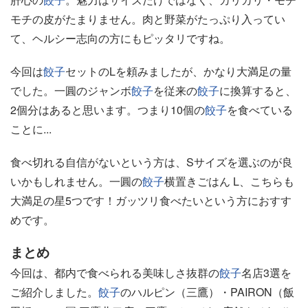
モチの皮がたまりません。肉と野菜がたっぷり入ってい
て、ヘルシー志向の方にもピッタリですね。
今回は
餃子
セットのLを頼みましたが、かなり大満足の量
でした。一圓のジャンボ
餃子
を従来の
餃子
に換算すると、
2個分はあると思います。つまり10個の
餃子
を食べている
ことに...
食べ切れる自信がないという方は、Sサイズを選ぶのが良
いかもしれません。一圓の
餃子
横置きごはん L、こちらも
大満足の星5つです！ガッツリ食べたいという方におすす
めです。
まとめ
今回は、都内で食べられる美味しさ抜群の
餃子
名店3選を
ご紹介しました。
餃子
のハルピン（三鷹）・PAIRON（飯