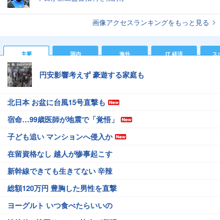
画像アクセスランキングをもっと見る
主要
国内
海外
IT 経済
ス
円安影響考えず 豪遊する家庭も
北日本 お盆に台風15号直撃も
宿命…99歳医師が地震で「覚悟」
子ども追い マンションへ侵入か
在留資格なし 越人が惨事起こす
新幹線できても生きてない 辛辣
総額120万円 豊胸した男性を直撃
ヨーグルト いつ食べたらいいの