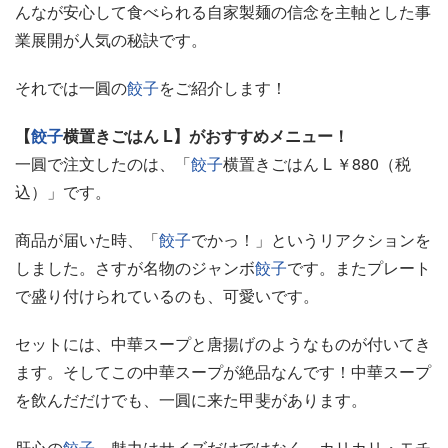
んなが安心して食べられる自家製麺の信念を主軸とした事
業展開が人気の秘訣です。
それでは一圓の
餃子
をご紹介します！
【
餃子
横置きごはん L】がおすすめメニュー！
一圓で注文したのは、「
餃子
横置きごはん L ￥880（税
込）」です。
商品が届いた時、「
餃子
でかっ！」というリアクションを
しました。さすが名物のジャンボ
餃子
です。またプレート
で盛り付けられているのも、可愛いです。
セットには、中華スープと唐揚げのようなものが付いてき
ます。そしてこの中華スープが絶品なんです！中華スープ
を飲んだだけでも、一圓に来た甲斐があります。
肝心の
餃子
。魅力はサイズだけではなく、カリカリ・モチ