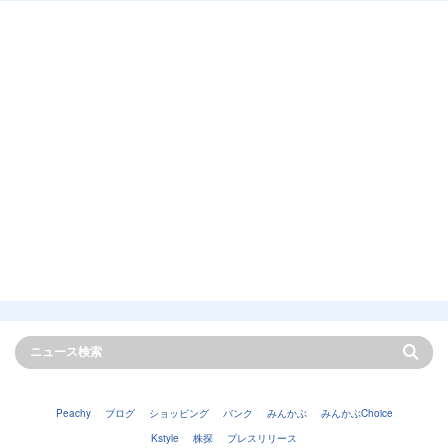
Peachy
ブログ
ショッピング
バンク
みんかぶ
みんかぶChoice
Kstyle
株探
プレスリリース