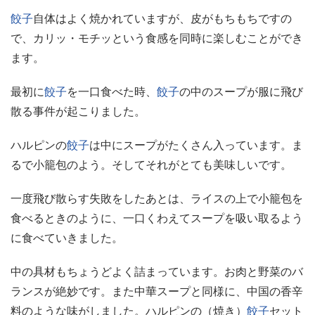
餃子
自体はよく焼かれていますが、皮がもちもちですの
で、カリッ・モチッという食感を同時に楽しむことができ
ます。
最初に
餃子
を一口食べた時、
餃子
の中のスープが服に飛び
散る事件が起こりました。
ハルピンの
餃子
は中にスープがたくさん入っています。ま
るで小籠包のよう。そしてそれがとても美味しいです。
一度飛び散らす失敗をしたあとは、ライスの上で小籠包を
食べるときのように、一口くわえてスープを吸い取るよう
に食べていきました。
中の具材もちょうどよく詰まっています。お肉と野菜のバ
ランスが絶妙です。また中華スープと同様に、中国の香辛
料のような味がしました。ハルピンの（焼き）
餃子
セット