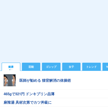
健康
芸能
ゴシップ
女子
トレンド
Y
医師が勧める 猫背解消の体操術
465gで321円 ドンキプリン品薄
麻辣湯 具材次第でカツ丼級に