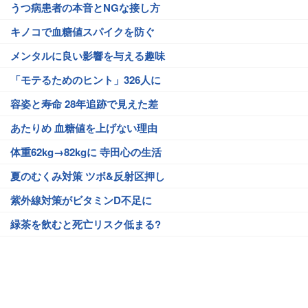
うつ病患者の本音とNGな接し方
キノコで血糖値スパイクを防ぐ
メンタルに良い影響を与える趣味
「モテるためのヒント」326人に
容姿と寿命 28年追跡で見えた差
あたりめ 血糖値を上げない理由
体重62kg→82kgに 寺田心の生活
夏のむくみ対策 ツボ&反射区押し
紫外線対策がビタミンD不足に
緑茶を飲むと死亡リスク低まる?