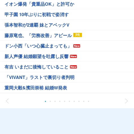
イオン爆発「貴重品OK」と許可か
甲子園 10年ぶりに初戦で姿消す
張本智和が2連覇 妹とアベックV
藤原竜也、「労務改善」アピール
ドン小西「いつ心臓止まっても」
新人声優 結婚願望を吐露し反響
有吉 いまだに後悔していること
「VIVANT」ラストで裏切り者判明
重岡大毅&濱田崇裕 結婚W発表