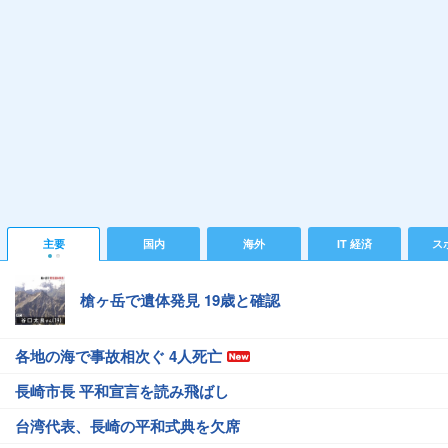
主要
国内
海外
IT 経済
ス
槍ヶ岳で遺体発見 19歳と確認
各地の海で事故相次ぐ 4人死亡
長崎市長 平和宣言を読み飛ばし
台湾代表、長崎の平和式典を欠席