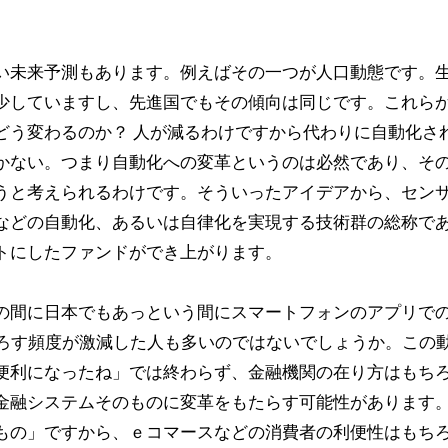
。
い未来予測もあります。例えばその一つが人口動態です。
少していますし、先進国でもその傾向は同じです。これら
どう変わるのか？ 人が減るわけですから代わりに自動化さ
かない。つまり自動化への変革というのは必然であり、そ
うと考えられるわけです。そういったアイデアから、センサ
などの自動化、あるいは自律化を実現する技術群の総称で
トにしたファンドができ上がります。
の間に日本でもあっという間にスマートフォンのアプリで
おろす頻度が激減した人も多いのではないでしょうか。この
便利になったね」では終わらず、金融機関の在り方はもち
金融システムそのものに変革をもたらす可能性があります
もの」ですから、ｅコマースなどの消費者の利便性はもち