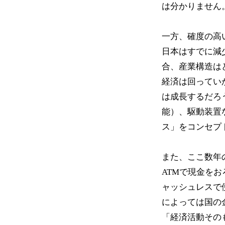
は分かりません
一方、確度の高
日本はすでに減
合、産業構造は
経済は回ってい
は成長するだろ
能）、駆動装置
ス」をコンセプ
また、ここ数年
ATMで現金を
ャッシュレスで
によっては国の
「経済活動その