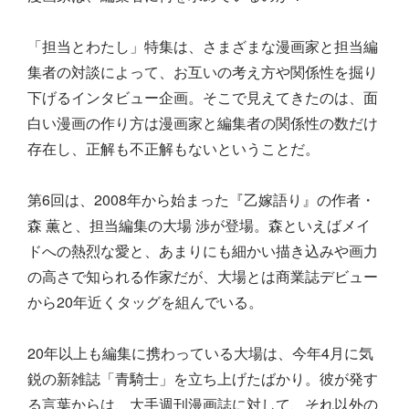
「担当とわたし」特集は、さまざまな漫画家と担当編
集者の対談によって、お互いの考え方や関係性を掘り
下げるインタビュー企画。そこで見えてきたのは、面
白い漫画の作り方は漫画家と編集者の関係性の数だけ
存在し、正解も不正解もないということだ。
第6回は、2008年から始まった『乙嫁語り』の作者・
森 薫と、担当編集の大場 渉が登場。森といえばメイ
ドへの熱烈な愛と、あまりにも細かい描き込みや画力
の高さで知られる作家だが、大場とは商業誌デビュー
から20年近くタッグを組んでいる。
20年以上も編集に携わっている大場は、今年4月に気
鋭の新雑誌「青騎士」を立ち上げたばかり。彼が発す
る言葉からは、大手週刊漫画誌に対して、それ以外の