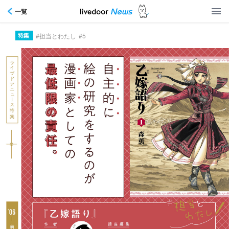
一覧
#担当とわたし
#5