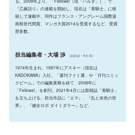
る。2008年より、「Fellows!（現「ハルタ」）」で
『乙嫁語り』の連載を開始し、現在は「青騎士」に移
籍して連載中。同作はフランス・アングレーム国際漫
画祭世代間賞、マンガ大賞2014を受賞するなど、受賞
歴多数。
担当編集者・大場 渉
（おおば・わたる）
1974年生まれ。1997年にアスキー（現在は
KADOKAWA）入社。「週刊ファミ通」や「月刊コミッ
クビーム」での編集業務を経て、2008年に
「Fellows!」を創刊。2021年4月には新雑誌「青騎士」
を立ち上げる。担当作品に『エマ』、『乱と灰色の世
界』、『健全ロボ ダイミダラー』など。