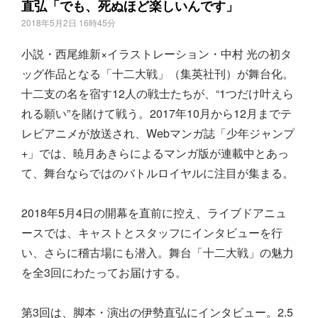
直弘「でも、死ぬほど楽しいんです」
2018年5月2日 16時45分
小説・西尾維新×イラストレーション・中村 光の初タ
ッグ作品となる「十二大戦」（集英社刊）が舞台化。
十二支の名を宿す12人の戦士たちが、“1つだけ叶えら
れる願い”を賭けて戦う。2017年10月から12月までテ
レビアニメが放送され、Webマンガ誌「少年ジャンプ
+」では、暁月あきらによるマンガ版が連載中とあっ
て、舞台ならではのバトルロイヤルに注目が集まる。
2018年5月4日の開幕を直前に控え、ライブドアニュ
ースでは、キャストとスタッフにインタビューを行
い、さらに稽古場にも潜入。舞台「十二大戦」の魅力
を全3回にわたってお届けする。
第3回は、脚本・演出の伊勢直弘にインタビュー。2.5