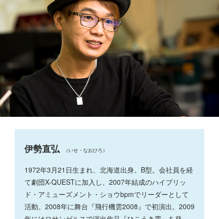
伊勢直弘
（いせ・なおひろ）
1972年3月21日生まれ、北海道出身。B型。会社員を経
て劇団X-QUESTに加入し、2007年結成のハイブリッ
ド・アミューズメント・ショウbpmでリーダーとして
活動。2008年に舞台『飛行機雲2008』で初演出。2009
年にはロサンゼルスで演出作品『ひこうき雲』を発