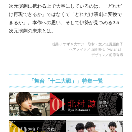
次元演劇に携わる上で大事にしているのは、「どれだ
け再現できるか」ではなくて「どれだけ演劇に変換で
きるか」。本作への思い、そして伊勢が見つめる2.5
次元演劇の未来とは。
撮影／すずき大すけ 取材・文／江尻亜由子
ヘアメイク／山崎照代（viviana）
デザイン／前原香織
「舞台「十二大戦」」特集一覧