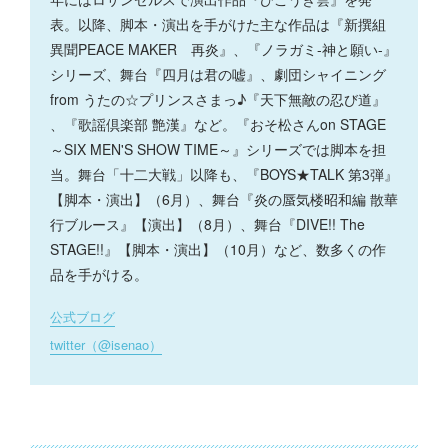
表。以降、脚本・演出を手がけた主な作品は『新撰組
異聞PEACE MAKER 再炎』、『ノラガミ-神と願い-』
シリーズ、舞台『四月は君の嘘』、劇団シャイニング
from うたの☆プリンスさまっ♪『天下無敵の忍び道』
、『歌謡倶楽部 艶漢』など。『おそ松さんon STAGE
～SIX MEN'S SHOW TIME～』シリーズでは脚本を担
当。舞台「十二大戦」以降も、『BOYS★TALK 第3弾』
【脚本・演出】（6月）、舞台『炎の蜃気楼昭和編 散華
行ブルース』【演出】（8月）、舞台『DIVE!! The
STAGE!!』【脚本・演出】（10月）など、数多くの作
品を手がける。
公式ブログ
twitter（@isenao）