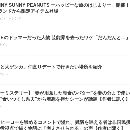
NNY SUNNY PEANUTS ーハッピーな旅のはじまりー」開
ランドから限定アイテム登場
イン！トレンド
NEのドラマーだった人物 芸能界を去ったワケ「だんだんと…
ライン
と大ゲンカ」仲直りデートで行きたい場所を紹介
ゴレン
ーミステリー】“妻が用意した朝食のバター”を妻の分まで使
“食いつくし系夫”から着想を得たシーンが話題【作者に訊く】
us
はヒーローを崇めるコメントで溢れ、異議を唱える者は非国民
役視点で描く物語に「考えさせられる」の声【作者に聞く】