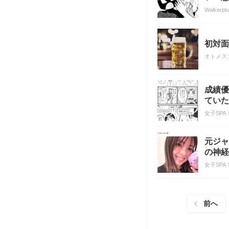
Walkerpl
初対面
オトメス
成績優
ていた
女子SPA
元ジャ
の神経
女子SPA
前へ