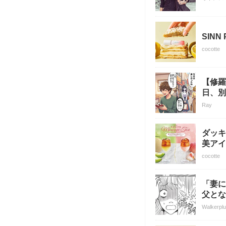
SIN
cocotte
【修羅
日、別
Ray
ダッキ
美アイ
cocotte
「妻に
父とな
Walkerpl