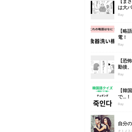
【まさ
は大パ
Ray
【略語
電！
Ray
【恐怖
勤後、
Ray
【韓国
で...！
Ray
自分の
オトメス