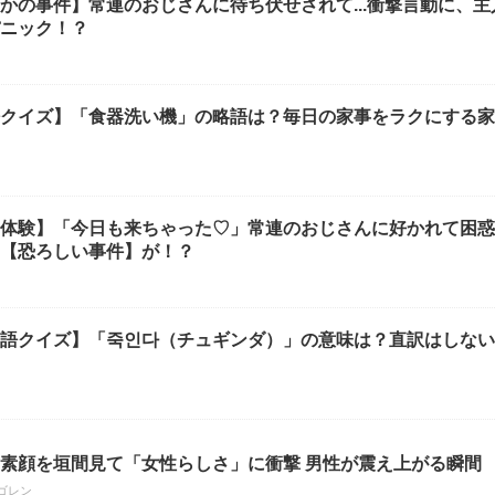
かの事件】常連のおじさんに待ち伏せされて...衝撃言動に、主
ニック！？
クイズ】「食器洗い機」の略語は？毎日の家事をラクにする家
体験】「今日も来ちゃった♡」常連のおじさんに好かれて困惑..
【恐ろしい事件】が！？
語クイズ】「죽인다（チュギンダ）」の意味は？直訳はしない
素顔を垣間見て「女性らしさ」に衝撃 男性が震え上がる瞬間
ゴレン