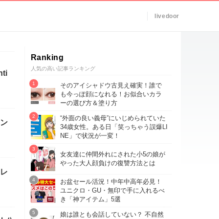
livedoor
Ranking
人気の高い記事ランキング
i
そのアイシャドウ古見え確実！誰で
も今っぽ顔になれる！お似合いカラ
ーの選び方＆塗り方
“外面の良い義母”にいじめられていた
ン
34歳女性。ある日「笑っちゃう誤爆LI
NE」で状況が一変！
女友達に仲間外れにされた小5の娘が
やった大人顔負けの復讐方法とは
レ
お盆セール活況！中年中高年必見！
ユニクロ・GU・無印で手に入れるべ
き「神アイテム」5選
娘は誰とも会話していない？ 不自然