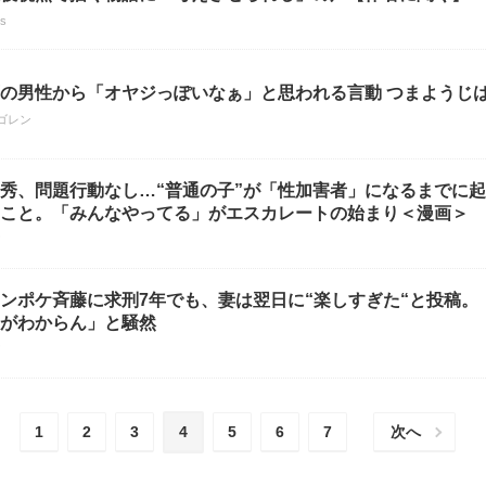
us
の男性から「オヤジっぽいなぁ」と思われる言動 つまようじは
ゴレン
秀、問題行動なし…“普通の子”が「性加害者」になるまでに
こと。「みんなやってる」がエスカレートの始まり＜漫画＞
！
ンポケ斉藤に求刑7年でも、妻は翌日に“楽しすぎた“と投稿。
がわからん」と騒然
！
1
2
3
4
5
6
7
次へ