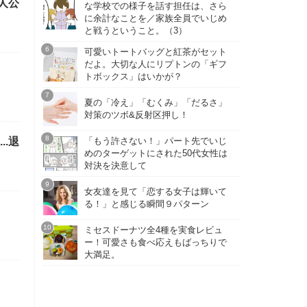
人公
な学校での様子を話す担任は、さら
に余計なことを／家族全員でいじめ
と戦うということ。（3）
可愛いトートバッグと紅茶がセット
だよ。大切な人にリプトンの「ギフ
トボックス」はいかが？
夏の「冷え」「むくみ」「だるさ」
対策のツボ&反射区押し！
.退
「もう許さない！」パート先でいじ
めのターゲットにされた50代女性は
対決を決意して
女友達を見て「恋する女子は輝いて
る！」と感じる瞬間９パターン
ミセスドーナツ全4種を実食レビュ
ー！可愛さも食べ応えもばっちりで
大満足。