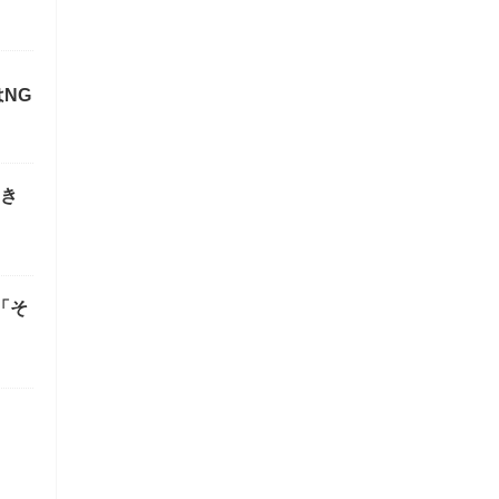
NG
起き
「そ