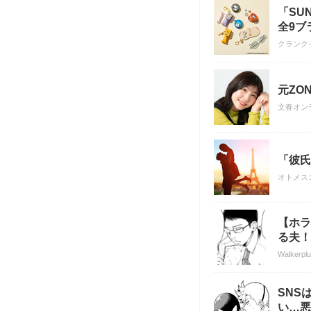
「SU
全9ブ
クランク
元ZO
文春オン
「彼氏
オトメス
【ホラ
る夫！
Walkerpl
SNS
い…悪