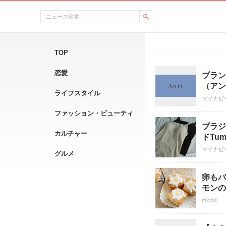
TOP
恋愛
ブラン
（アン
ライフスタイル
マイナビ
ファッション・ビューティ
ブラジ
カルチャー
ドTu
マイナビ
グルメ
卵もバ
モンの
michill