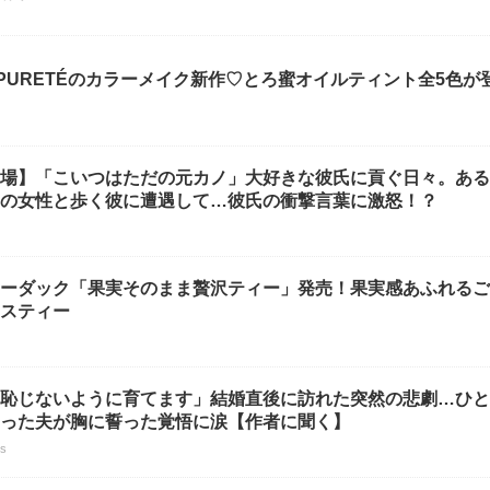
N PURETÉのカラーメイク新作♡とろ蜜オイルティント全5色が
場】「こいつはただの元カノ」大好きな彼氏に貢ぐ日々。ある
の女性と歩く彼に遭遇して…彼氏の衝撃言葉に激怒！？
ーダック「果実そのまま贅沢ティー」発売！果実感あふれるご
スティー
恥じないように育てます」結婚直後に訪れた突然の悲劇…ひと
った夫が胸に誓った覚悟に涙【作者に聞く】
us