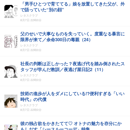
「男手ひとつで育ててる」娘を放置してきた父が、外
で語っていた“別の顔”
レタスクラブ
8月7日 22時0分
父のせいで大事なものを失っていく。度重なる暴言に
限界が来て／余命300日の毒親（24）
レタスクラブ
8月7日 22時0分
社長の判断は正しかった？夜逃げ代を踏み倒されたス
タッフが学んだ教訓／夜逃げ屋日記2（11）
レタスクラブ
8月7日 22時0分
技術の進歩が人をダメにしている!?便利すぎる「いい
時代」の代償
レタスクラブ
8月7日 22時0分
彼の独占欲をかきたてて♡ オトナの魅力を存分にか
もしだす「シースルーコーデ」特集