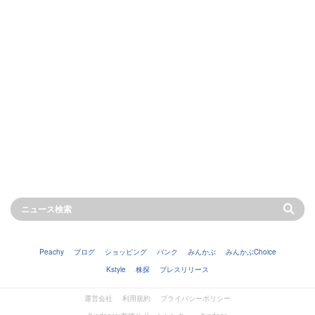
Peachy
ブログ
ショッピング
バンク
みんかぶ
みんかぶChoice
Kstyle
株探
プレスリリース
運営会社
利用規約
プライバシーポリシー