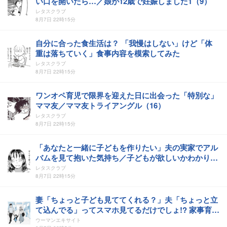
い口を開いたら…／娘が12歳で妊娠しました1（9）
レタスクラブ
8月7日 22時15分
自分に合った食生活は？ 「我慢はしない」けど「体
重は落ちていく」食事内容を模索してみた
レタスクラブ
8月7日 22時15分
ワンオペ育児で限界を迎えた日に出会った「特別な」
ママ友／ママ友トライアングル（16）
レタスクラブ
8月7日 22時15分
「あなたと一緒に子どもを作りたい」夫の実家でアル
バムを見て抱いた気持ち／子どもが欲しいかわかりま
せん（17）
レタスクラブ
8月7日 22時15分
妻「ちょっと子ども見ててくれる？」夫「ちょっと立
て込んでる」ってスマホ見てるだけでしょ!? 家事育児
にノータッチで上から目線の夫を見過ごせなくなった
ウーマンエキサイト