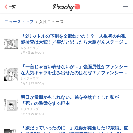
Peachy
一覧
ニューストップ
>
女性ニュース
「2リットルの下剤を全部飲むの！？」人生初の内視
鏡検査は大変！／痔だと思ったら大腸がんステージ4
でした（3）
レタスクラブ
8月7日 22時30分
「一言じゃ言い表せないが…」強面男性がファンシー
な人気キャラを生み出せたのはなぜ？／ファンシー革
命3（7）
レタスクラブ
8月7日 22時30分
明日が最期かもしれない。弟を突然亡くした私が
「死」の準備をする理由
レタスクラブ
8月7日 22時30分
「嫌だっていったのに…」妊娠が発覚した12歳娘。重