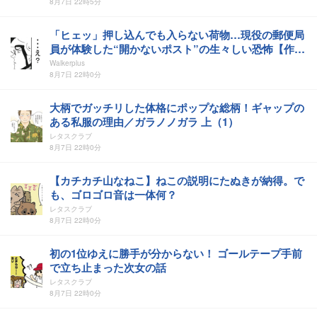
理由
8月7日 22時5分
「ヒェッ」押し込んでも入らない荷物…現役の郵便局
員が体験した“開かないポスト”の生々しい恐怖【作者
に聞く】
Walkerplus
8月7日 22時0分
大柄でガッチリした体格にポップな総柄！ギャップの
ある私服の理由／ガラノノガラ 上（1）
レタスクラブ
8月7日 22時0分
【カチカチ山なねこ】ねこの説明にたぬきが納得。で
も、ゴロゴロ音は一体何？
レタスクラブ
8月7日 22時0分
初の1位ゆえに勝手が分からない！ ゴールテープ手前
で立ち止まった次女の話
レタスクラブ
8月7日 22時0分