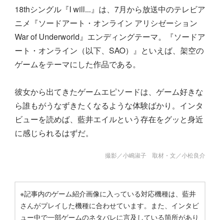
18thシングル『I will...』は、7月から放送中のテレビア
ニメ『ソードアート・オンライン アリシゼーション
War of Underworld』エンディングテーマ。『ソードア
ート・オンライン（以下、SAO）』といえば、架空の
ゲームをテーマにした作品である。
彼女から出てきたゲームエピソードは、ゲーム好きな
ら誰もがうなずきたくなるような体験ばかり。インタ
ビューを読めば、藍井エイルという存在をグッと身近
に感じられるはずだ。
撮影／小嶋淑子 取材・文／小松良介
※記事内のゲーム紹介画像に入っている対応機種は、藍井
さんがプレイした機種に合わせています。また、インタビ
ュー中で一部ゲームのネタバレに言及している箇所があり