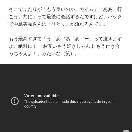
そこでふたりが「もう良いのか、カイム」「ああ、行
こう。共に」って最後に会話するんですけど、バック
で中島美嘉さんの『ひとり』が流れるんです。
もう最高すぎて「う゛あ゛あ゛あ゛ー」って泣きます
よ、絶対に！ 「お互いもう好きじゃん！ もう付き合
っちゃえよ！」みたいな（笑）。