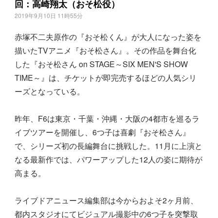
回：高崎翔太（おそ松役）
2019年9月10日 11時55分
赤塚不二夫原作の『おそ松くん』が大人になった姿を
描いたTVアニメ『おそ松さん』。その作品を舞台化
した『おそ松さん on STAGE～SIX MEN'S SHOW
TIME～』は、チケットが即完売するほどの人気シリ
ーズとなっている。
昨年、F6は東京・千葉・沖縄・大阪の4都市を巡るラ
イブツアーを開催し、6つ子は喜劇『おそ松さん』
で、シリーズ初の長編舞台に挑戦した。11月に上演と
なる最新作では、パワーアップした12人の姿に期待が
高まる。
ライブドアニュース編集部は今からおよそ2ヶ月前、
都内スタジオにてビジュアル撮影中の6つ子を突撃取