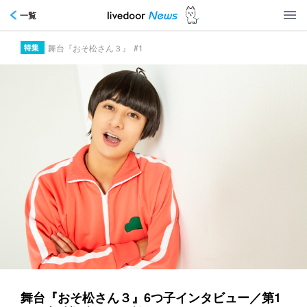
一覧
舞台『おそ松さん３』
#1
舞台『おそ松さん３』6つ子インタビュー／第1