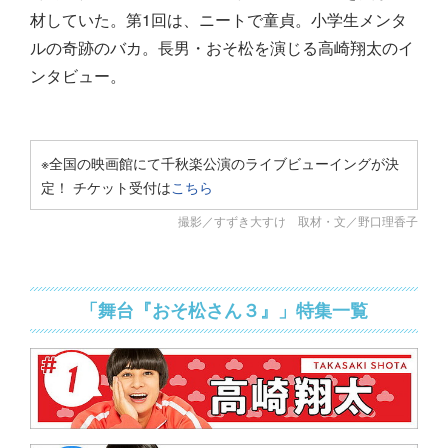
材していた。第1回は、ニートで童貞。小学生メンタ
ルの奇跡のバカ。長男・おそ松を演じる高崎翔太のイ
ンタビュー。
※全国の映画館にて千秋楽公演のライブビューイングが決
定！ チケット受付は
こちら
撮影／すずき大すけ 取材・文／野口理香子
「舞台『おそ松さん３』」特集一覧