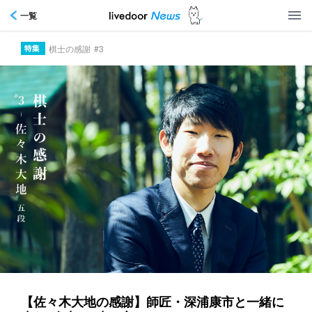
一覧
棋士の感謝
#3
【佐々木大地の感謝】師匠・深浦康市と一緒に