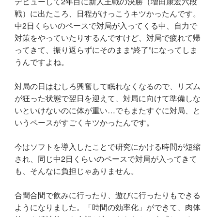
デビューして2年目に新人王戦の決勝（増田康宏六段
戦）に出たころ、日程がけっこうキツかったんです。
中2日くらいのペースで対局が入ってくる中、自力で
対策をやっていたりするんですけど、対局で疲れて帰
ってきて、振り返らずにそのまま“終了”になってしま
うんですよね。
対局の日はむしろ興奮して眠れなくなるので、リズム
が狂った状態で翌日を迎えて、対局に向けて準備しな
いといけないのに体が重い…でもまたすぐに対局、と
いうペースがすごくキツかったんです。
今はソフトを導入したことで研究にかける時間が短縮
され、同じ中2日くらいのペースで対局が入ってきて
も、そんなに負担じゃありません。
合間合間で飲みに行ったり、遊びに行ったりもできる
ようになりました。「時間の効率化」ができて、肉体