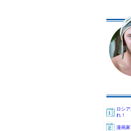
ロシア
れ！
漫画家