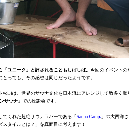
ら「ユニーク」と評されることもしばしば。
今回のイベントの
にとっても、その感想は同じだったようです。
vol.4は、世界のサウナ文化を日本流にアレンジして数多く
ーンサウナ」
での座談会です。
してくれた超絶サウナラバーである「
Sauna Camp.
」の大西洋さ
ズスタイルとは？」を真面目に考えます！