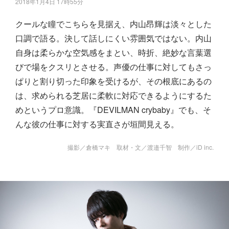
2018年1月4日 17時55分
クールな瞳でこちらを見据え、内山昂輝は淡々とした
口調で語る。決して話しにくい雰囲気ではない。内山
自身は柔らかな空気感をまとい、時折、絶妙な言葉選
びで場をクスリとさせる。声優の仕事に対してもさっ
ぱりと割り切った印象を受けるが、その根底にあるの
は、求められる芝居に柔軟に対応できるようにするた
めというプロ意識。『DEVILMAN crybaby』でも、そ
んな彼の仕事に対する実直さが垣間見える。
撮影／倉橋マキ 取材・文／渡邉千智 制作／iD inc.