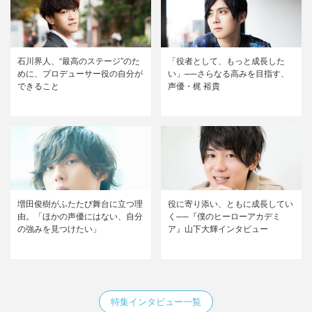
石川界人、“最高のステージ”のた
「役者として、もっと成長した
めに、プロデューサー役の自分が
い」──さらなる高みを目指す、
できること
声優・梶 裕貴
増田俊樹がふたたび舞台に立つ理
役に寄り添い、ともに成長してい
由。「ほかの声優にはない、自分
く──『僕のヒーローアカデミ
の強みを見つけたい」
ア』山下大輝インタビュー
特集インタビュー一覧