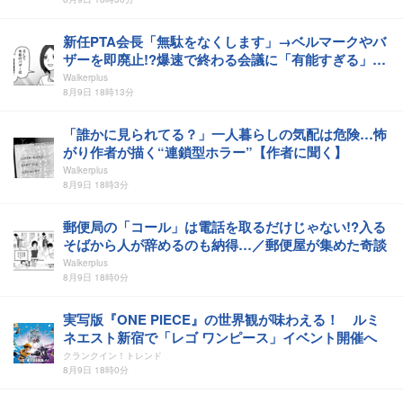
新任PTA会長「無駄をなくします」→ベルマークやバ
ザーを即廃止!?爆速で終わる会議に「有能すぎる」
【作者に聞く】
Walkerplus
8月9日 18時13分
「誰かに見られてる？」一人暮らしの気配は危険…怖
がり作者が描く“連鎖型ホラー”【作者に聞く】
Walkerplus
8月9日 18時3分
郵便局の「コール」は電話を取るだけじゃない!?入る
そばから人が辞めるのも納得…／郵便屋が集めた奇談
Walkerplus
8月9日 18時0分
実写版『ONE PIECE』の世界観が味わえる！ ルミ
ネエスト新宿で「レゴ ワンピース」イベント開催へ
クランクイン！トレンド
8月9日 18時0分