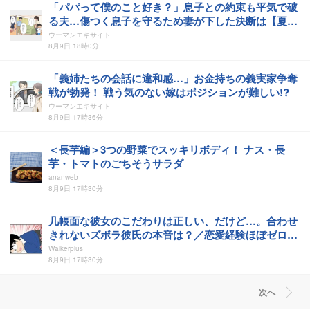
「パパって僕のこと好き？」息子との約束も平気で破
る夫…傷つく息子を守るため妻が下した決断は【夏休
みの預け先がないっ！ Vol.7】
ウーマンエキサイト
8月9日 18時0分
「義姉たちの会話に違和感…」お金持ちの義実家争奪
戦が勃発！ 戦う気のない嫁はポジションが難しい!?
ウーマンエキサイト
8月9日 17時36分
＜長芋編＞3つの野菜でスッキリボディ！ ナス・長
芋・トマトのごちそうサラダ
ananweb
8月9日 17時30分
几帳面な彼女のこだわりは正しい、だけど…。合わせ
きれないズボラ彼氏の本音は？／恋愛経験ほぼゼロ！
の僕がマッチングアプリで幸せを掴むまで
Walkerplus
8月9日 17時30分
次へ