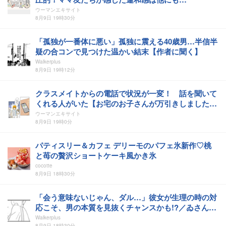
ウーマンエキサイト
8月9日 19時30分
「孤独が一番体に悪い」孤独に震える40歳男…半信半
疑の合コンで見つけた温かい結末【作者に聞く】
Walkerplus
8月9日 19時12分
クラスメイトからの電話で状況が一変！ 話を聞いて
くれる人がいた【お宅のお子さんが万引きしました
Vol.125】
ウーマンエキサイト
8月9日 19時0分
パティスリー＆カフェ デリーモのパフェ氷新作♡桃
と苺の贅沢ショートケーキ風かき氷
cocotte
8月9日 18時30分
「会う意味ないじゃん、ダル…」彼女が生理の時の対
応こそ、男の本質を見抜くチャンスかも!?／ゐさん傑
作選
Walkerplus
8月9日 18時30分