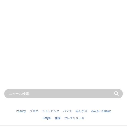
Peachy
ブログ
ショッピング
バンク
みんかぶ
みんかぶChoice
Kstyle
株探
プレスリリース