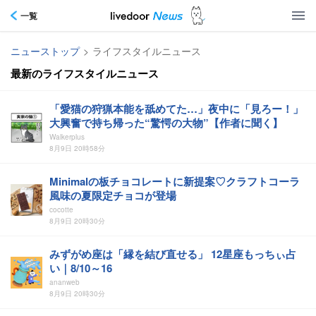
一覧
ニューストップ
>
ライフスタイルニュース
最新のライフスタイルニュース
「愛猫の狩猟本能を舐めてた…」夜中に「見ろー！」
大興奮で持ち帰った“驚愕の大物”【作者に聞く】
Walkerplus
8月9日 20時58分
Minimalの板チョコレートに新提案♡クラフトコーラ
風味の夏限定チョコが登場
cocotte
8月9日 20時30分
みずがめ座は「縁を結び直せる」 12星座もっちぃ占
い｜8/10～16
ananweb
8月9日 20時30分