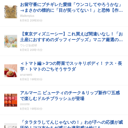
お留守番にブチギレた愛猫「ウンコしてやろうかな」
→まさかの標的に「目が笑ってない！」と恐怖【作者
に聞く】
Walkerplus
8月9日 20時30分
【東京ディズニーシー】これ買えば間違いなし！「お
土産におすすめのダッフィーグッズ」マニア厳選の10
品まとめ
ウレぴあ総研
8月9日 20時15分
＜トマト編＞3つの野菜でスッキリボディ！ ナス・長
芋・トマトのごちそうサラダ
ananweb
8月9日 19時30分
アルマーニ ビューティのチーク＆リップ新作♡五感
で楽しむドルチブラッシュが登場
cocotte
8月9日 19時30分
「タラタラしてんじゃないの！」わが子への応援が威
圧的！ママ友たちが感じた違和感は他にも…