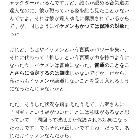
ャラクターがいるんですけど、誰もが認める合気道の
達人なのに、彼が戦っている姿を誰も見たことがない
んですよ。それは彼が達人ゆえに保護されているから
ですが、同じように
イケメンもかつては保護の対象
だ
った。
けれど、もはやイケメンという言葉がパワーを失い、
それに代わって「推し」という言葉が力を持つように
なった今、イケメンは普通になった。
普通のことをこ
とさらに否定するのは嫌味
じゃないですか。だから、
私たちもイケメンが謙遜しないことを受け入れるよう
になったんじゃないかと。
ただ、そうした状況を踏まえたうえで、吉沢さんに
「国宝」という冠がついたことには意味があるなと思
っていて。1周回って彼はまた保護される対象になっ
たわけです。でもそれが正しいですよね。だって、あ
れだけイケメンなんだから。