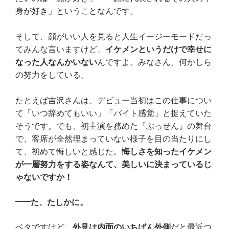
身が好き」ということなんです。
そして、顔がいい人を見ると人生イージーモードだっ
てみんな言いますけど、
イケメンというだけで幸せに
なった人なんかいない
んですよ。みなさん、何かしら
の努力をしている。
たとえば吉沢さんは、デビュー当初はこの仕事につい
て「いつ辞めてもいい」「バイト感覚」と捉えていた
そうです。でも、初主演を務めた『ぶっせん』の舞台
で、客席が全然埋まっていない様子を目の当たりにし
て、初めて悔しいと感じた。
悔しさを知ったイケメン
が一層努力をする姿なんて、美しいに決まっているじ
ゃないですか！
た、たしかに。
ベタですけど、
外見は内面のいちばん外側
だと最近つ