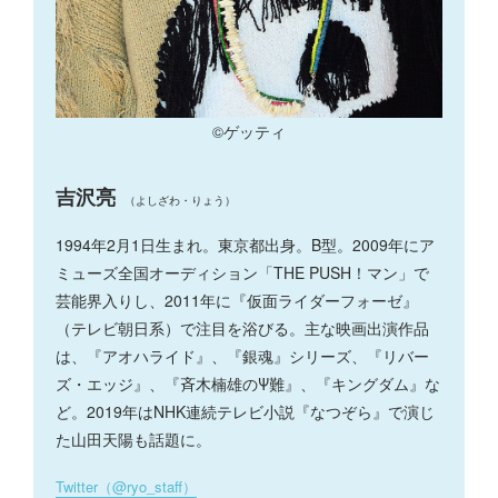
©ゲッティ
吉沢亮
（よしざわ・りょう）
1994年2月1日生まれ。東京都出身。B型。2009年にア
ミューズ全国オーディション「THE PUSH！マン」で
芸能界入りし、2011年に『仮面ライダーフォーゼ』
（テレビ朝日系）で注目を浴びる。主な映画出演作品
は、『アオハライド』、『銀魂』シリーズ、『リバー
ズ・エッジ』、『斉木楠雄のΨ難』、『キングダム』な
ど。2019年はNHK連続テレビ小説『なつぞら』で演じ
た山田天陽も話題に。
Twitter（@ryo_staff）