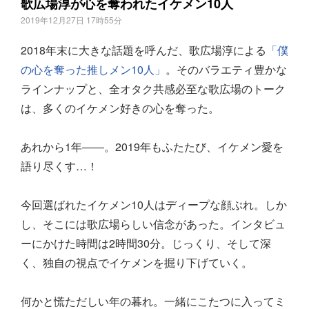
歌広場淳が心を奪われたイケメン10人
2019年12月27日 17時55分
2018年末に大きな話題を呼んだ、歌広場淳による
「僕
の心を奪った推しメン10人」
。そのバラエティ豊かな
ラインナップと、全オタク共感必至な歌広場のトーク
は、多くのイケメン好きの心を奪った。
あれから1年――。2019年もふたたび、イケメン愛を
語り尽くす…！
今回選ばれたイケメン10人はディープな顔ぶれ。しか
し、そこには歌広場らしい信念があった。インタビュ
ーにかけた時間は2時間30分。じっくり、そして深
く、独自の視点でイケメンを掘り下げていく。
何かと慌ただしい年の暮れ。一緒にこたつに入ってミ