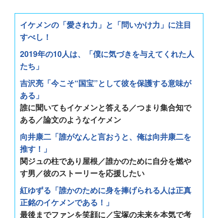
イケメンの「愛され力」と「問いかけ力」に注目
すべし！
2019年の10人は、「僕に気づきを与えてくれた人
たち」
吉沢亮「今こそ“国宝”として彼を保護する意味が
ある」
誰に聞いてもイケメンと答える／つまり集合知で
ある／論文のようなイケメン
向井康二「誰がなんと言おうと、俺は向井康二を
推す！」
関ジュの柱であり屋根／誰かのために自分を燃や
す男／彼のストーリーを応援したい
紅ゆずる「誰かのために身を捧げられる人は正真
正銘のイケメンである！」
最後までファンを笑顔に／宝塚の未来を本気で考