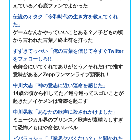
えている／心底ファンでよかった
伝説のオタク「令和時代の生き方を教えてくれ
た」
ゲームなんかやっていいことある？／子どもの頃
から言われた言葉／終止符を打った
すずきてっぺい「俺の言葉を信じて今すぐTwitter
をフォローしろ!!」
表舞台にいてくれてありがとう／それだけで推す
意味がある／Zeppワンマンライブ頑張れ！
中川大志「神の意志に近い運命を感じた」
14歳の頃から推してた／巡り巡ってスゴいことが
起きた／イケメンは奇跡を起こす
中川晃教「あなたの歌声に殺されかけました」
ミュージカル界のプリンス／歌声が素晴らしすぎ
て恐怖／もはや命乞いレベル
ビバラッシュ「『業界ヤバくない？』と聞かれた