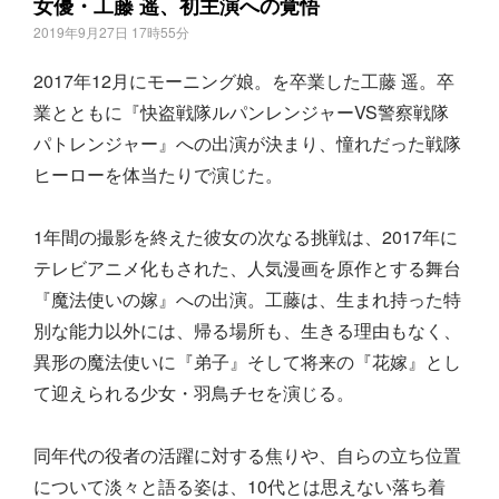
女優・工藤 遥、初主演への覚悟
2019年9月27日 17時55分
2017年12月にモーニング娘。を卒業した工藤 遥。卒
業とともに『快盗戦隊ルパンレンジャーVS警察戦隊
パトレンジャー』への出演が決まり、憧れだった戦隊
ヒーローを体当たりで演じた。
1年間の撮影を終えた彼女の次なる挑戦は、2017年に
テレビアニメ化もされた、人気漫画を原作とする舞台
『魔法使いの嫁』への出演。工藤は、生まれ持った特
別な能力以外には、帰る場所も、生きる理由もなく、
異形の魔法使いに『弟子』そして将来の『花嫁』とし
て迎えられる少女・羽鳥チセを演じる。
同年代の役者の活躍に対する焦りや、自らの立ち位置
について淡々と語る姿は、10代とは思えない落ち着