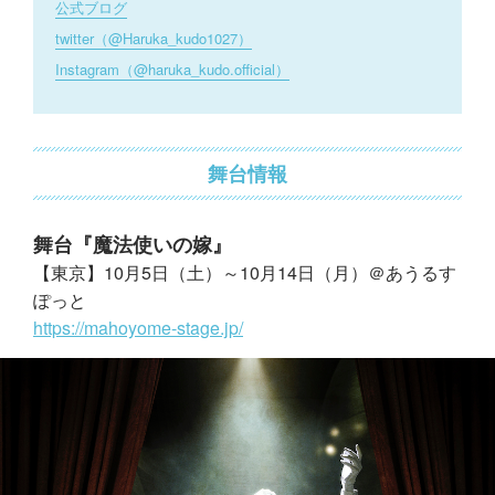
公式ブログ
twitter（@Haruka_kudo1027）
Instagram（@haruka_kudo.official）
舞台情報
舞台『魔法使いの嫁』
【東京】10月5日（土）～10月14日（月）＠あうるす
ぽっと
https://mahoyome-stage.jp/