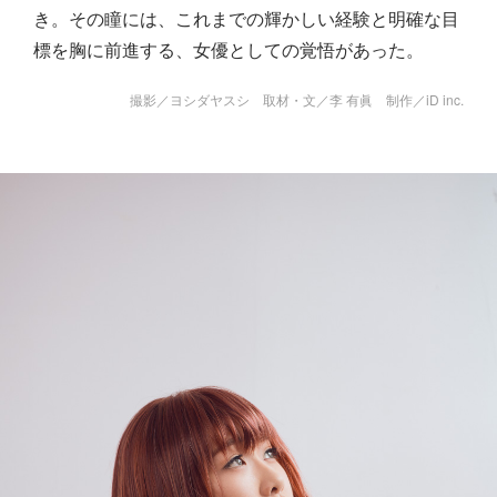
き。その瞳には、これまでの輝かしい経験と明確な目
標を胸に前進する、女優としての覚悟があった。
撮影／ヨシダヤスシ 取材・文／李 有眞 制作／iD inc.