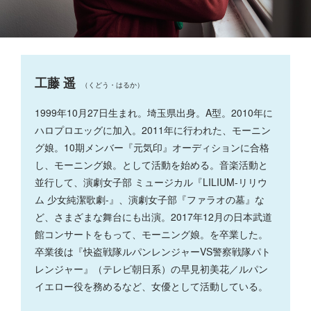
工藤 遥
（くどう・はるか）
1999年10月27日生まれ。埼玉県出身。A型。2010年に
ハロプロエッグに加入。2011年に行われた、モーニン
グ娘。10期メンバー『元気印』オーディションに合格
し、モーニング娘。として活動を始める。音楽活動と
並行して、演劇女子部 ミュージカル『LILIUM-リリウ
ム 少女純潔歌劇-』、演劇女子部『ファラオの墓』な
ど、さまざまな舞台にも出演。2017年12月の日本武道
館コンサートをもって、モーニング娘。を卒業した。
卒業後は『快盗戦隊ルパンレンジャーVS警察戦隊パト
レンジャー』（テレビ朝日系）の早見初美花／ルパン
イエロー役を務めるなど、女優として活動している。