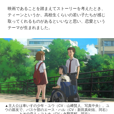
映画であることを踏まえてストーリーを考えたとき、
ティーンというか、高校生くらいの若い子たちが感じ
取ってくれるものがあるといいなと思い、恋愛という
テーマが生まれました。
▲主人公は車いすの少年・ユウ（CV：山﨑賢人、写真中央）。ユ
ウの親友で、バスケ部のエース・ハル（CV：新田真剣佑、同右）
とその恋人・コトナ（CV：永野芽郁、同左）。