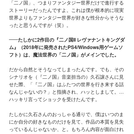
「二ノ国」、つまりファンタジー世界だけで進行する
ストーリーだったんですよ。これは僕が根本的に現実
世界よりもファンタジー世界が好きな性分からそうな
ったと思うんですが（笑）。
たしかに2作目の『二ノ国II レヴァナントキングダ
ム』（2018年に発売されたPS4/Windows用ゲームソ
フト）は、魔法世界の「二ノ国」がメインでした。
だから自然とそうなってしまったんです。でも、その
シナリオを（『二ノ国』音楽担当の）久石譲さんに見
せた際、「『二ノ国』はふたつの世界を行き来する話
なんじゃないの？」と指摘され、ハッとしまして。…
ハッキリ言ってショックを受けたんです。
たしかに久石さんのおっしゃる通りで、僕はいつのま
にか自分の好きなものだけを見て、作品の本質を見失
っているんじゃないか、と。もちろん内容が面白けれ