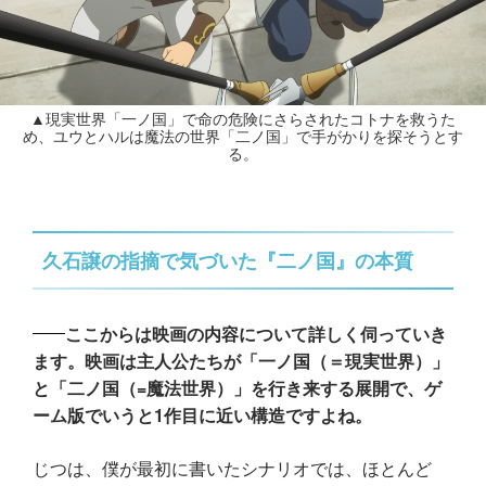
▲現実世界「一ノ国」で命の危険にさらされたコトナを救うた
め、ユウとハルは魔法の世界「二ノ国」で手がかりを探そうとす
る。
久石譲の指摘で気づいた『二ノ国』の本質
ここからは映画の内容について詳しく伺っていき
ます。映画は主人公たちが「一ノ国（＝現実世界）」
と「二ノ国（=魔法世界）」を行き来する展開で、ゲ
ーム版でいうと1作目に近い構造ですよね。
じつは、僕が最初に書いたシナリオでは、ほとんど