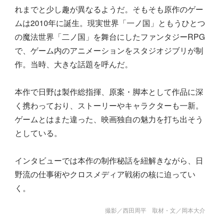
れまでと少し趣が異なるようだ。そもそも原作のゲー
ムは2010年に誕生。現実世界「一ノ国」ともうひとつ
の魔法世界「二ノ国」を舞台にしたファンタジーRPG
で、ゲーム内のアニメーションをスタジオジブリが制
作。当時、大きな話題を呼んだ。
本作で日野は製作総指揮、原案・脚本として作品に深
く携わっており、ストーリーやキャラクターも一新。
ゲームとはまた違った、映画独自の魅力を打ち出そう
としている。
インタビューでは本作の制作秘話を紐解きながら、日
野流の仕事術やクロスメディア戦術の核に迫ってい
く。
撮影／西田周平 取材・文／岡本大介