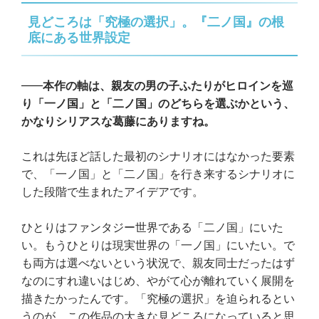
見どころは「究極の選択」。『二ノ国』の根
底にある世界設定
本作の軸は、親友の男の子ふたりがヒロインを巡
り「一ノ国」と「二ノ国」のどちらを選ぶかという、
かなりシリアスな葛藤にありますね。
これは先ほど話した最初のシナリオにはなかった要素
で、「一ノ国」と「二ノ国」を行き来するシナリオに
した段階で生まれたアイデアです。
ひとりはファンタジー世界である「二ノ国」にいた
い。もうひとりは現実世界の「一ノ国」にいたい。で
も両方は選べないという状況で、親友同士だったはず
なのにすれ違いはじめ、やがて心が離れていく展開を
描きたかったんです。「究極の選択」を迫られるとい
うのが、この作品の大きな見どころになっていると思