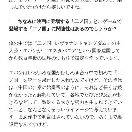
しんでいただけたら嬉しいですね。
ちなみに映画に登場する「二ノ国」と、ゲームで
登場する「二ノ国」に関連性はあるのでしょうか？
僕の中では『二ノ国II レヴァナントキングダム』の主
人公・エバンが、”エスタバニア”という国を建国して
から数百年後の世界のつもりで設定を作っています。
エバンはいろいろな国がひしめき合う中で初めて「二
ノ国」を統一を果たした人物なんですけど、その時代
は（中国の）秦の始皇帝のように、それほど長くは続
かなかったと解釈していて。各地でたびたび反乱が起
きるなどして、敵対する大きな勢力も生まれてきてい
て…と、なんとなくそういうイメージで考えていま
す。まあ作中で明言はされていないので、あくまで裏
設定なんですけど。