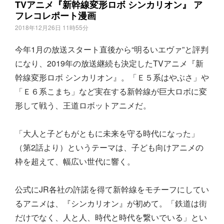
TVアニメ『新幹線変形ロボ シンカリオン』 ア
フレコレポート漫画
2018年12月26日 11時55分
今年1月の放送スタート直後から“明るいエヴァ”と評判
になり、2019年の放送継続も決定したTVアニメ『新
幹線変形ロボ シンカリオン』。「Ｅ５系はやぶさ」や
「Ｅ６系こまち」など実在する新幹線が巨大ロボに変
形して戦う、王道ロボットアニメだ。
「大人と子どもがともに未来を守る時代になった」
（第2話より）というテーマは、子ども向けアニメの
枠を超えて、幅広い世代に響く。
公式にJR各社の許諾を得て新幹線をモチーフにしてい
るアニメは、『シンカリオン』が初めて。「鉄道は街
だけでなく、人と人、時代と時代を繋いでいる」とい