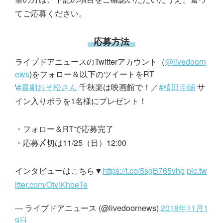
てご応募ください。
応募方法
ライブドアニュースのTwitterアカウント（
@livedoorn
ews
)をフォロー＆以下のツイートをRT
\
#喜劇おそ松さん
千秋楽は映画館で！／
#植田圭輔
サ
イン入りポラを1名様にプレゼント！
・フォロー＆RTで応募完了
・応募〆切は11/25（日）12:00
インタビューはこちら▼
https://t.co/5sgB765vhp
pic.tw
itter.com/OtviKhbeTe
— ライブドアニュース (@livedoornews)
2018年11月1
9日