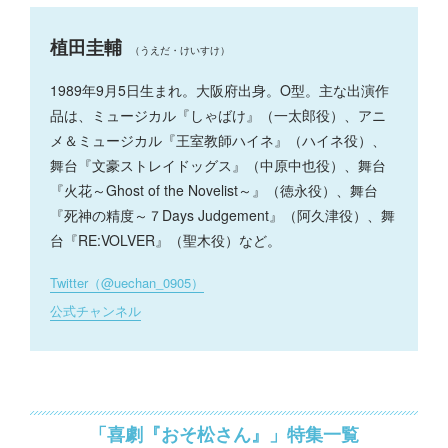
植田圭輔
（うえだ・けいすけ）
1989年9月5日生まれ。大阪府出身。O型。主な出演作
品は、ミュージカル『しゃばけ』（一太郎役）、アニ
メ＆ミュージカル『王室教師ハイネ』（ハイネ役）、
舞台『文豪ストレイドッグス』（中原中也役）、舞台
『火花～Ghost of the Novelist～』（徳永役）、舞台
『死神の精度～７Days Judgement』（阿久津役）、舞
台『RE:VOLVER』（聖木役）など。
Twitter（@uechan_0905）
公式チャンネル
「喜劇『おそ松さん』」特集一覧