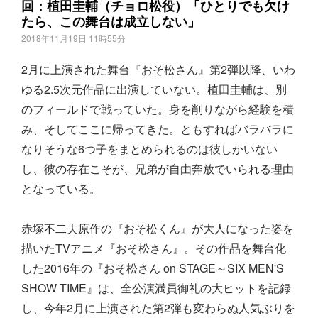
回：植田圭輔（チョロ松役）「ひとりでも欠け
たら、この舞台は成立しない」
2018年11月19日 11時55分
2月に上演された舞台『おそ松さん』第2弾以降、いわ
ゆる2.5次元作品に出演していない。植田圭輔は、別
のフィールドで戦っていた。身を削りながら経験を積
み、そしてここに帰ってきた。ともすればバラバラに
なりそうな6つ子をまとめられるのは彼しかいない
し、彼の存在こそが、兄弟が自由奔放でいられる理由
となっている。
赤塚不二夫原作の『おそ松くん』が大人になった姿を
描いたTVアニメ『おそ松さん』。その作品を舞台化
した2016年の『おそ松さん on STAGE～SIX MEN'S
SHOW TIME』は、全公演満員御礼の大ヒットを記録
し、今年2月に上演された第2弾も変わらぬ人気ぶりを