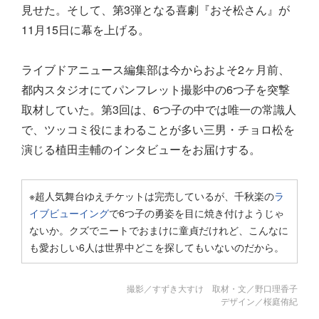
見せた。そして、第3弾となる喜劇『おそ松さん』が
11月15日に幕を上げる。
ライブドアニュース編集部は今からおよそ2ヶ月前、
都内スタジオにてパンフレット撮影中の6つ子を突撃
取材していた。第3回は、6つ子の中では唯一の常識人
で、ツッコミ役にまわることが多い三男・チョロ松を
演じる植田圭輔のインタビューをお届けする。
※超人気舞台ゆえチケットは完売しているが、千秋楽の
ラ
イブビューイング
で6つ子の勇姿を目に焼き付けようじゃ
ないか。クズでニートでおまけに童貞だけれど、こんなに
も愛おしい6人は世界中どこを探してもいないのだから。
撮影／すずき大すけ 取材・文／野口理香子
デザイン／桜庭侑紀