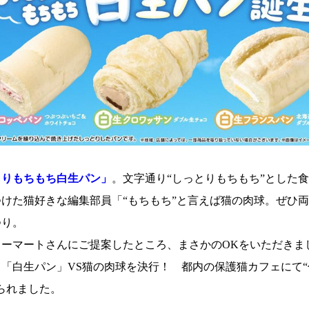
とりもちもち白生パン」
。文字通り“しっとりもちもち”とした
けた猫好きな編集部員「“もちもち”と言えば猫の肉球。ぜひ
つり。
リーマートさんにご提案したところ、まさかのOKをいただきま
「白生パン」VS猫の肉球を決行！ 都内の保護猫カフェにて
られました。