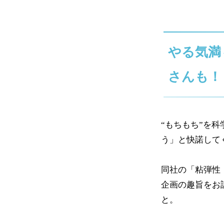
やる気満
さんも！
“もちもち”を
う」と快諾して
同社の「粘弾性（
企画の趣旨をお
と。