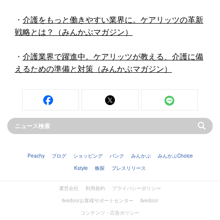
・
介護をもっと働きやすい業界に。ケアリッツの革新
戦略とは？（みんかぶマガジン）
・
介護業界で躍進中。ケアリッツが教える、介護に備
えるための準備と対策（みんかぶマガジン）
Peachy
ブログ
ショッピング
バンク
みんかぶ
みんかぶChoice
Kstyle
株探
プレスリリース
運営会社
利用規約
プライバシーポリシー
livedoorお客様サポートセンター
livedoor
コンテンツ・広告ポリシー