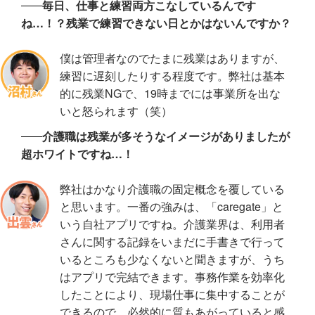
毎日、仕事と練習両方こなしているんです
ね…！？残業で練習できない日とかはないんですか？
僕は管理者なのでたまに残業はありますが、
練習に遅刻したりする程度です。弊社は基本
的に残業NGで、19時までには事業所を出な
いと怒られます（笑）
介護職は残業が多そうなイメージがありましたが
超ホワイトですね…！
弊社はかなり介護職の固定概念を覆している
と思います。一番の強みは、「caregate」と
いう自社アプリですね。介護業界は、利用者
さんに関する記録をいまだに手書きで行って
いるところも少なくないと聞きますが、うち
はアプリで完結できます。事務作業を効率化
したことにより、現場仕事に集中することが
できるので、必然的に質もあがっていると感