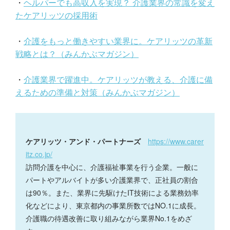
・
ヘルパーでも高収入を実現？ 介護業界の常識を変え
たケアリッツの採用術
・
介護をもっと働きやすい業界に。ケアリッツの革新
戦略とは？（みんかぶマガジン）
・
介護業界で躍進中。ケアリッツが教える、介護に備
えるための準備と対策（みんかぶマガジン）
ケアリッツ・アンド・パートナーズ
https://www.carer
itz.co.jp/
訪問介護を中心に、介護福祉事業を行う企業。一般に
パートやアルバイトが多い介護業界で、正社員の割合
は90％。また、業界に先駆けたIT技術による業務効率
化などにより、東京都内の事業所数ではNO.1に成長。
介護職の待遇改善に取り組みながら業界No.1をめざ