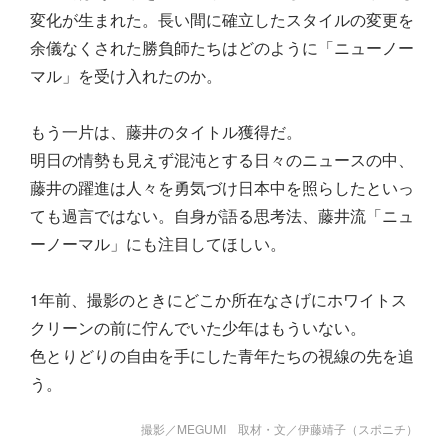
変化が生まれた。長い間に確立したスタイルの変更を
余儀なくされた勝負師たちはどのように「ニューノー
マル」を受け入れたのか。
もう一片は、藤井のタイトル獲得だ。
明日の情勢も見えず混沌とする日々のニュースの中、
藤井の躍進は人々を勇気づけ日本中を照らしたといっ
ても過言ではない。自身が語る思考法、藤井流「ニュ
ーノーマル」にも注目してほしい。
1年前、撮影のときにどこか所在なさげにホワイトス
クリーンの前に佇んでいた少年はもういない。
色とりどりの自由を手にした青年たちの視線の先を追
う。
撮影／MEGUMI 取材・文／伊藤靖子（スポニチ）