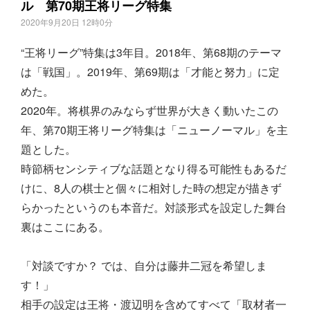
ル 第70期王将リーグ特集
2020年9月20日 12時0分
“王将リーグ”特集は3年目。2018年、第68期のテーマ
は「戦国」。2019年、第69期は「才能と努力」に定
めた。
2020年。将棋界のみならず世界が大きく動いたこの
年、第70期王将リーグ特集は「ニューノーマル」を主
題とした。
時節柄センシティブな話題となり得る可能性もあるだ
けに、8人の棋士と個々に相対した時の想定が描きず
らかったというのも本音だ。対談形式を設定した舞台
裏はここにある。
「対談ですか？ では、自分は藤井二冠を希望しま
す！」
相手の設定は王将・渡辺明を含めてすべて「取材者一