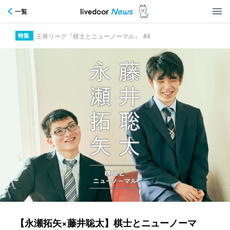
一覧
王将リーグ『棋士とニューノーマル』
#4
【永瀬拓矢×藤井聡太】棋士とニューノーマ