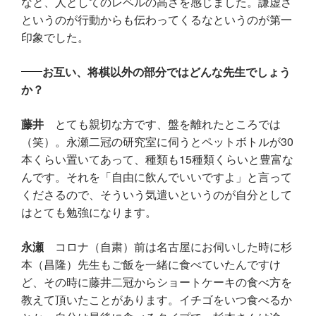
なと、人としてのレベルの高さを感じました。謙虚さ
というのが行動からも伝わってくるなというのが第一
印象でした。
お互い、将棋以外の部分ではどんな先生でしょう
か？
藤井
とても親切な方です、盤を離れたところでは
（笑）。永瀬二冠の研究室に伺うとペットボトルが30
本くらい置いてあって、種類も15種類くらいと豊富な
んです。それを「自由に飲んでいいですよ」と言って
くださるので、そういう気遣いというのが自分として
はとても勉強になります。
永瀬
コロナ（自粛）前は名古屋にお伺いした時に杉
本（昌隆）先生もご飯を一緒に食べていたんですけ
ど、その時に藤井二冠からショートケーキの食べ方を
教えて頂いたことがあります。イチゴをいつ食べるか