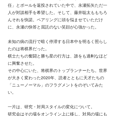
任」とボールを返投されていた中で、永瀬拓矢ただ一
人が対談相手を希望した。そして、藤井聡太ももちろ
んそれを快諾。ペアリングに頭を悩ませていただけ
に、永瀬の快答と屈託のない笑顔が心強かった。
未知の病の流行で暗く停滞する日本中を明るく照らし
たのは将棋界だった。
棋士たちの奮闘と勝ち星の行方は、誰をも過剰なほど
に興奮させた。
その中心にいた、将棋界のトップランナーたち。世界
が大きく変わった2020年、読者とともに天才たちの
「ニューノーマル」のフラグメントをのぞいてみた
い。
一片は、研究・対局スタイルの変化について。
研究会はその場をオンライン上に移し、対局の場にも