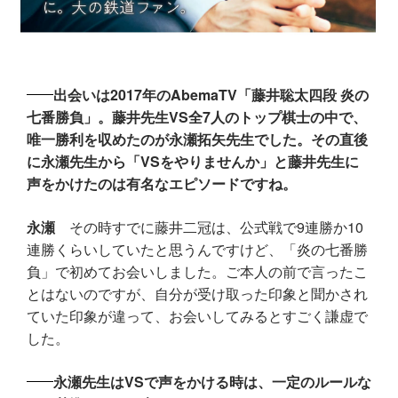
出会いは2017年のAbemaTV「藤井聡太四段 炎の
七番勝負」。藤井先生VS全7人のトップ棋士の中で、
唯一勝利を収めたのが永瀬拓矢先生でした。その直後
に永瀬先生から「VSをやりませんか」と藤井先生に
声をかけたのは有名なエピソードですね。
永瀬
その時すでに藤井二冠は、公式戦で9連勝か10
連勝くらいしていたと思うんですけど、「炎の七番勝
負」で初めてお会いしました。ご本人の前で言ったこ
とはないのですが、自分が受け取った印象と聞かされ
ていた印象が違って、お会いしてみるとすごく謙虚で
した。
永瀬先生はVSで声をかける時は、一定のルールな