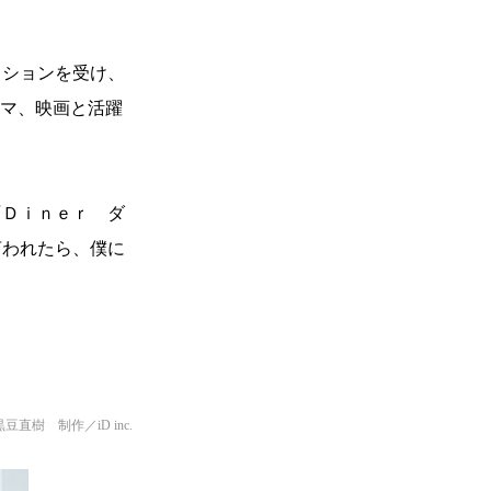
ィションを受け、
ラマ、映画と活躍
『Ｄｉｎｅｒ ダ
言われたら、僕に
樹 制作／iD inc.