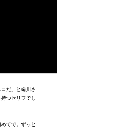
ニコだ」と蜷川さ
を持つセリフでし
初めてで。ずっと