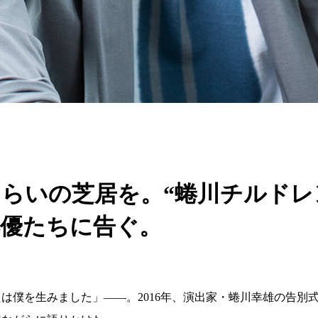
らいの芝居を。“蜷川チルドレ
俳優たちに告ぐ。
なたは僕を生みました」――。2016年、演出家・蜷川幸雄の告別