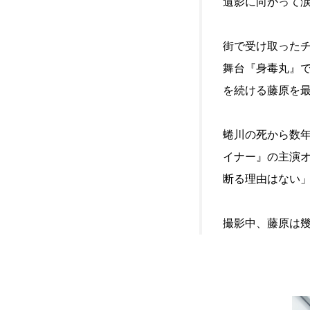
遺影に向かって
街で受け取った
舞台『身毒丸』で
を続ける藤原を
蜷川の死から数
イナー』の主演
断る理由はない
撮影中、藤原は