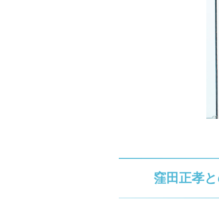
窪田正孝と