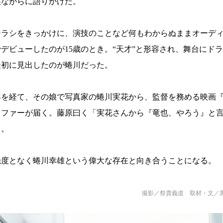
涙ながらに語りかけた。
チラシをきっかけに、演技のことなど何もわからぬままオーデ
デビューしたのが15歳のとき。“天才”と形容され、舞台にド
最初に見出したのが蜷川だった。
年を経て、その娘で写真家の蜷川実花から、監督を務める映画
オファーが届く。藤原曰く「実花さんから『竜也、やろう』と
」。
幾度となく蜷川幸雄という偉大な存在と向き合うことになる。
撮影／祭貴義道 取材・文／黒豆直