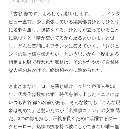
2018年10月30日 11時55分
「古谷 徹です。よろしくお願いします」――。インタ
ビュー直前、少し緊張している編集部員ひとりひとり
に名刺を渡し、挨拶をする。ひとりが立っていること
に気づくと「隣が空いてるから座るといいよ」と促
し、どんな質問にもフランクに答えていく。「レジェ
ンドの生き様を伝えたい」という思いから、歴史ある
指定文化財で行われた取材は、そのおだやかで自然体
な人柄のおかげで、終始和やかに進められた。
さまざまなヒーローを演じ続け、今年で声優人生52
年。代表作は数知れず、時代を創り出したアニメには
いつも古谷 徹の名前がある。そんな彼でも「こんな現
象は初めて」と驚いたのが『名探偵コナン』の安室 透
だ。3つの顔を持ち、正義を貫くために暗躍するダー
クヒーロー。熟練の技を持つ彼にしかできない唯一無