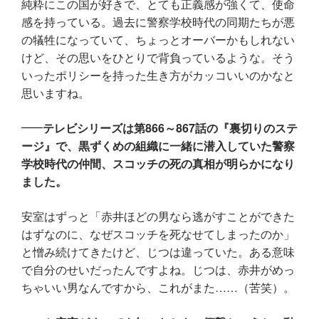
純粋にこの国が好きで、とても正義感が強くて、使命
感を持っている。過去に警察学校時代の同期たちが悪
の犠牲になっていて、ちょっとオーバーかもしれない
けど、その思いをひとりで背負っているような。そう
いったポリシーを持った生き方がカッコいいのかなと
思いますね。
テレビシリーズは第866～867話の『裏切りのステ
ージ』で、黒ずくめの組織に一緒に潜入していた警察
学校時代の仲間、スコッチの死の真相が明らかになり
ました。
安室はずっと「赤井ほどの男なら逃がすことができた
はずなのに、なぜスコッチを死なせてしまったのか」
と憎み続けてきたけど、じつは違っていた。ある意味
で自分のせいだったんですよね。じつは、赤井がめっ
ちゃいい男なんですから、これがまた……（苦笑）。