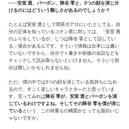
安室 透、バーボン、降谷 零と、3つの顔を演じ分
けるのにはどういう難しさがあるのでしょうか？
たとえば安室 透として喫茶ポアロにいたとしても、自
分の正体を知っているコナン君に対しては、「安室 透
のふりをしているが、じつは降谷 零として話してい
る」場合があるんです。そういう情報は台本には書い
ていないですから、自分でト書きや前後の会話などを
チェックして読み取らないといけません。そういう部
分は難しいかもしれませんね。
ただ、僕の中では3つの顔を演じている気持ちになれ
るので、すごく楽しいキャラクタ―だと思っていま
す。言ってみれば
降谷 零が、安室 透とバーボンを演
じているわけですよね。そしてその降谷 零を僕が演じ
ている
という、この何重もの構図がとっても面白いじ
ゃないですか。