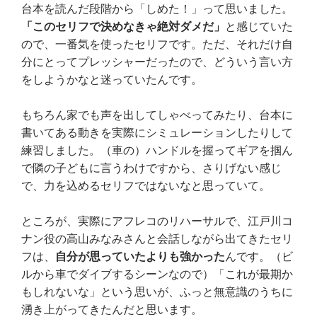
台本を読んだ段階から「しめた！」って思いました。
「このセリフで決めなきゃ絶対ダメだ」
と感じていた
ので、一番気を使ったセリフです。ただ、それだけ自
分にとってプレッシャーだったので、どういう言い方
をしようかなと迷っていたんです。
もちろん家でも声を出してしゃべってみたり、台本に
書いてある動きを実際にシミュレーションしたりして
練習しました。（車の）ハンドルを握ってギアを掴ん
で隣の子どもに言うわけですから、さりげない感じ
で、力を込めるセリフではないなと思っていて。
ところが、実際にアフレコのリハーサルで、江戸川コ
ナン役の高山みなみさんと会話しながら出てきたセリ
フは、
自分が思っていたよりも強かった
んです。（ビ
ルから車でダイブするシーンなので）「これが最期か
もしれないな」という思いが、ふっと無意識のうちに
湧き上がってきたんだと思います。