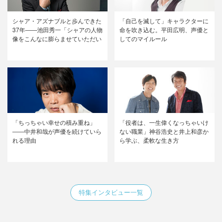
シャア・アズナブルと歩んできた
「自己を滅して」キャラクターに
37年――池田秀一「シャアの人物
命を吹き込む。平田広明、声優と
像をこんなに膨らませていただい
してのマイルール
て幸せ」
「ちっちゃい幸せの積み重ね」
「役者は、一生偉くなっちゃいけ
――中井和哉が声優を続けていら
ない職業」神谷浩史と井上和彦か
れる理由
ら学ぶ、柔軟な生き方
特集インタビュー一覧