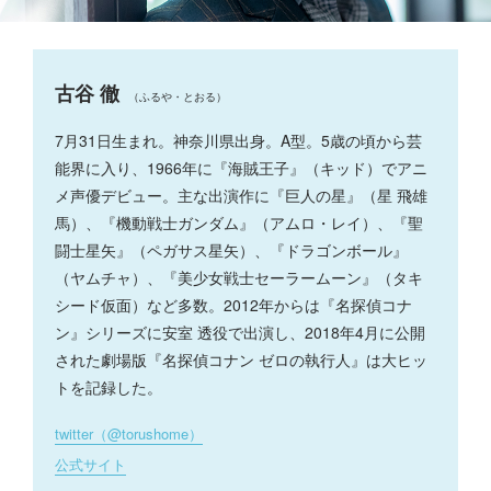
古谷 徹
（ふるや・とおる）
7月31日生まれ。神奈川県出身。A型。5歳の頃から芸
能界に入り、1966年に『海賊王子』（キッド）でアニ
メ声優デビュー。主な出演作に『巨人の星』（星 飛雄
馬）、『機動戦士ガンダム』（アムロ・レイ）、『聖
闘士星矢』（ペガサス星矢）、『ドラゴンボール』
（ヤムチャ）、『美少女戦士セーラームーン』（タキ
シード仮面）など多数。2012年からは『名探偵コナ
ン』シリーズに安室 透役で出演し、2018年4月に公開
された劇場版『名探偵コナン ゼロの執行人』は大ヒッ
トを記録した。
twitter（@torushome）
公式サイト