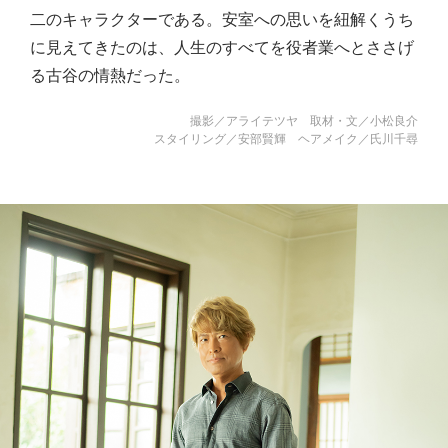
二のキャラクターである。安室への思いを紐解くうち
に見えてきたのは、人生のすべてを役者業へとささげ
る古谷の情熱だった。
撮影／アライテツヤ 取材・文／小松良介
スタイリング／安部賢輝 ヘアメイク／氏川千尋