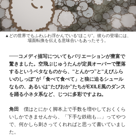
▲どの世界でもふわふわ浮かんでいる“ほこり”。彼らの登場には、
場面転換を伝える意味合いもあったそう。
コメディ描写についてもバリエーションが豊富で
驚きました。空飛ぶじゅうたんが定員オーバーで墜落
するというベタなものから、“とんかつ”と“えびふら
いのしっぽ”が「食べて食べて」と狼に迫るシュール
なもの、あるいは“たぴおか”たちがEXILE風のダンス
を踊る小ネタ系など、じつに多彩ですよね。
角田
僕はとにかく脚本上で手数を増やしておくくら
いしかできませんから、「下手な鉄砲も…」ってやつ
で、何かしら刺さってくれればと思って書いていまし
た。