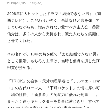
2019年10月22日 11時55分
2006年に大ヒットしたドラマ『結婚できない男』（関
西テレビ）。こだわりが強く、余計なひと言を発して
しまいながらも、憎みきれない愛すべき主人公・桑野
信介は、多くの人から支持され、観た人たちを笑顔に
させてくれた。
その名作が、13年の時を経て『まだ結婚できない男』
として復活。もちろん主演は、当時も桑野を演じた阿
部寛が務める。
『TRICK』の自称・天才物理学者に『テルマエ・ロマ
エ』の古代ローマ人、『下町ロケット』の情に厚い町
工場の社長、『新参者』の洞察力に優れた刑事――。
まったく違うキャラクターを見事に演じきり、すべて
を“ハマリ役”と言わしめるほどの実力の持ち主だ。