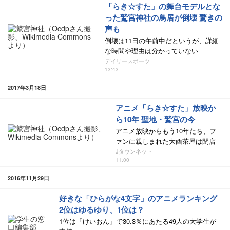
「らき☆すた」の舞台モデルとな
った鷲宮神社の鳥居が倒壊 驚きの
声も
倒壊は11日の午前中だというが、詳細
な時間や理由は分かっていない
デイリースポーツ
13:43
2017年3月18日
アニメ「らき☆すた」放映か
ら10年 聖地・鷲宮の今
アニメ放映からもう10年たち、フ
ァンに親しまれた大酉茶屋は閉店
Jタウンネット
11:00
2016年11月29日
好きな「ひらがな4文字」のアニメランキング
2位はゆるゆり、1位は？
1位は「けいおん」で30.3％にあたる49人の大学生が