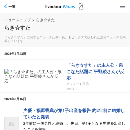
一覧
ニューストップ
>
らき☆すた
らき☆すた
『らき☆すた』に関するニュース記事一覧。トピックスで扱われた注目ニュースを掲
載しています。
2021年4月23日
「らき☆すた」の主人公・泉
こなた話題に 平野綾さんが反
応
ガジェット通信
19:45
2021年3月16日
声優・福原香織が第1子出産を報告 約2年前に結婚し
ていたと発表
2年前に一般男性と結婚し、先日、第1子となる男児を出産し
たことを報告