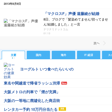
2013年8月9日
「マクロスF」声優 遠藤綾が結婚
8日、ブログで「髪染めてません!切ってませ
ん!結婚しました」と一言
ナリナリドットコム
01:13
次ヘ
主要
国内
海外
IT 経済
ス
ヨーグルト いつ食べたらいいの
東名や関越道で帰省ラッシュ渋滞
大阪メトロの列車で「煙が充満」
大阪の一等地に廃墟化した商店街
レンタカー予約 10万円分当たる