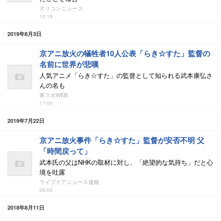
オリコンニュース
10:18
2019年8月3日
京アニ放火の犠牲者10人公表「らき☆すた」監督の
名前に世界が悲嘆
人気アニメ「らき☆すた」の監督として知られる武本康弘さ
んの名も
東スポWEB
17:00
2019年7月22日
京アニ放火事件「らき☆すた」監督が安否不明 父
「時間戻って」
武本氏の父はNHKの取材に対し、「絶望的な気持ち」だと心
境を吐露
ライブドアニュース速報
06:05
2018年8月11日