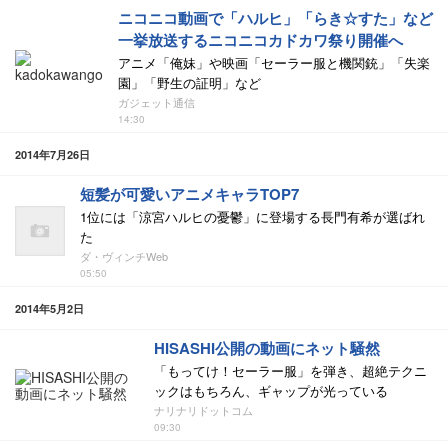
ニコニコ動画で「ハルヒ」「らき☆すた」など
一挙放送するニコニコカドカワ祭り開催へ
アニメ「俺妹」や映画「セーラー服と機関銃」「失楽
園」「野生の証明」など
ガジェット通信
14:30
2014年7月26日
短髪が可愛いアニメキャラTOP7
1位には「涼宮ハルヒの憂鬱」に登場する長門有希が選ばれ
た
ダ・ヴィンチWeb
05:50
2014年5月2日
HISASHI公開の動画にネット騒然
「もってけ！セーラー服」を弾き、超絶テクニ
ックはもちろん、ギャップが光っている
ナリナリドットコム
09:30