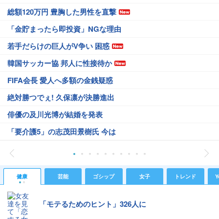
総額120万円 豊胸した男性を直撃
「金貯まったら即投資」NGな理由
若手だらけの巨人がV争い 困惑
韓国サッカー協 邦人に性接待か
FIFA会長 愛人へ多額の金銭疑惑
絶対勝つでぇ! 久保凛が決勝進出
俳優の及川光博が結婚を発表
「要介護5」の志茂田景樹氏 今は
健康
芸能
ゴシップ
女子
トレンド
Y
「モテるためのヒント」326人に