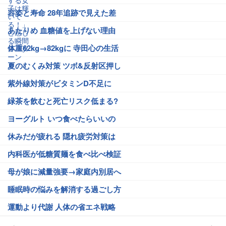
容姿と寿命 28年追跡で見えた差
あたりめ 血糖値を上げない理由
体重62kg→82kgに 寺田心の生活
夏のむくみ対策 ツボ&反射区押し
紫外線対策がビタミンD不足に
緑茶を飲むと死亡リスク低まる?
ヨーグルト いつ食べたらいいの
休みだが疲れる 隠れ疲労対策は
内科医が低糖質麺を食べ比べ検証
母が娘に減量強要→家庭内別居へ
睡眠時の悩みを解消する過ごし方
運動より代謝 人体の省エネ戦略