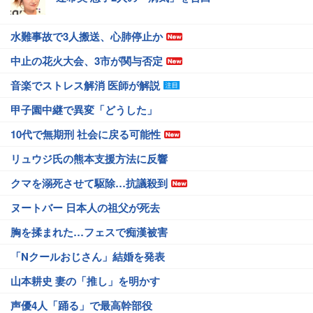
水難事故で3人搬送、心肺停止か
中止の花火大会、3市が関与否定
音楽でストレス解消 医師が解説
甲子園中継で異変「どうした」
10代で無期刑 社会に戻る可能性
リュウジ氏の熊本支援方法に反響
クマを溺死させて駆除…抗議殺到
ヌートバー 日本人の祖父が死去
胸を揉まれた…フェスで痴漢被害
「Nクールおじさん」結婚を発表
山本耕史 妻の「推し」を明かす
声優4人「踊る」で最高幹部役