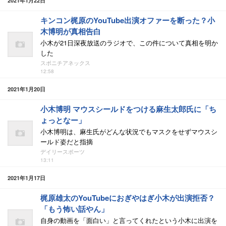
2021年1月22日
キンコン梶原のYouTube出演オファーを断った？小
木博明が真相告白
小木が21日深夜放送のラジオで、この件について真相を明か
した
スポニチアネックス
12:58
2021年1月20日
小木博明 マウスシールドをつける麻生太郎氏に「ち
ょっとなー」
小木博明は、麻生氏がどんな状況でもマスクをせずマウスシ
ールド姿だと指摘
デイリースポーツ
13:11
2021年1月17日
梶原雄太のYouTubeにおぎやはぎ小木が出演拒否？
「もう怖い話やん」
自身の動画を「面白い」と言ってくれたという小木に出演を