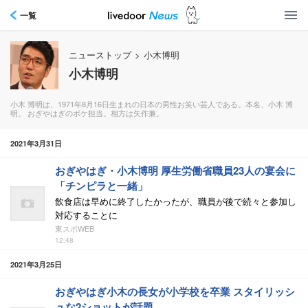
一覧
ニューストップ
>
小木博明
小木博明
小木 博明は、1971年8月16日生まれの日本の男性お笑い芸人である。本名、小木 博
明。 おぎやはぎのボケ担当。相方は矢作兼。
2021年3月31日
おぎやはぎ・小木博明 厚生労働省職員23人の宴会に
「チンピラと一緒」
飲食店は早めに終了したかったが、職員が後で続々と参加し
対応することに
東スポWEB
12:48
2021年3月25日
おぎやはぎ小木の長女が小学校を卒業 スタイリッシ
ュな2ショットが話題