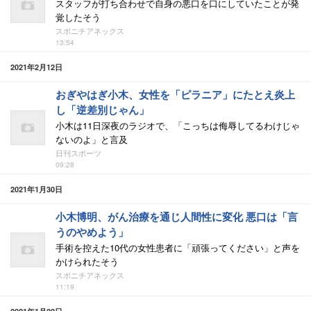
スタッフが打ち合わせで自身の悪口を口にしていたことが発
覚したそう
スポニチアネックス
13:54
2021年2月12日
おぎやはぎ小木、女性を「ピラニア」にたとえ炎上
し「逆差別じゃん」
小木は11日深夜のラジオで、「こっちは侮辱してるわけじゃ
ないのよ」と言及
日刊スポーツ
09:28
2021年1月30日
小木博明、がん治療を通じ人間性に変化 悪口は「言
うのやめよう」
手術を控えた10代の女性患者に「頑張ってください」と声を
かけられたそう
スポニチアネックス
11:19