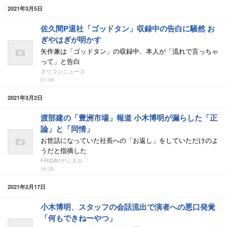
2021年3月5日
佐久間P退社「ゴッドタン」収録中の告白に騒然 お
ぎやはぎが明かす
矢作兼は「ゴッドタン」の収録中、本人が「流れで言っちゃ
って」と告白
オリコンニュース
01:09
2021年3月2日
渡部建の「豊洲市場」報道 小木博明が漏らした「正
論」と「同情」
お世話になっていた社長への「お返し」をしていただけのよ
うだと指摘した
FRIDAYデジタル
16:30
2021年2月17日
小木博明、スタッフの会話流出で演者への悪口発覚
「何もできねーやつ」