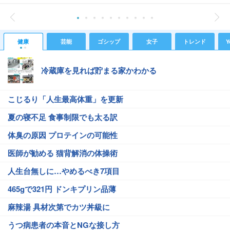
健康
芸能
ゴシップ
女子
トレンド
Y
冷蔵庫を見れば貯まる家かわかる
こじるり「人生最高体重」を更新
夏の寝不足 食事制限でも太る訳
体臭の原因 プロテインの可能性
医師が勧める 猫背解消の体操術
人生台無しに…やめるべき7項目
465gで321円 ドンキプリン品薄
麻辣湯 具材次第でカツ丼級に
うつ病患者の本音とNGな接し方