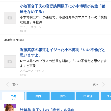
小池百合子氏の官邸訪問様子に小木博明があ然「都
民をなめてる」
小木博明は25日の番組で、小池都知事のマスコミへの「横柄
な態度」を批判
デイリースポーツ
13:12
2020年11月18日
近藤真彦の報道をイジった小木博明「いい不倫だと
思いますよ」
レース界へのプラスの効果を期待し「いい不倫だと思います
よ」と言及
スポニチアネックス
13:00
前ヘ
次ヘ
主要
国内
海外
IT 経済
ス
辻希美 息子2人の「病気」を告白