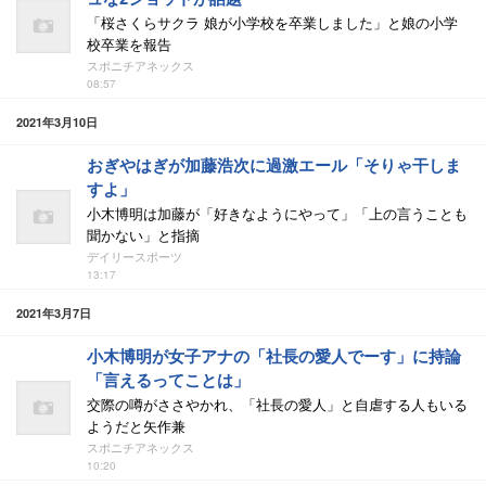
「桜さくらサクラ 娘が小学校を卒業しました」と娘の小学
校卒業を報告
スポニチアネックス
08:57
2021年3月10日
おぎやはぎが加藤浩次に過激エール「そりゃ干しま
すよ」
小木博明は加藤が「好きなようにやって」「上の言うことも
聞かない」と指摘
デイリースポーツ
13:17
2021年3月7日
小木博明が女子アナの「社長の愛人でーす」に持論
「言えるってことは」
交際の噂がささやかれ、「社長の愛人」と自虐する人もいる
ようだと矢作兼
スポニチアネックス
10:20