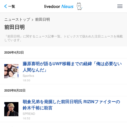
一覧
ニューストップ
>
前田日明
前田日明
『前田日明』に関するニュース記事一覧。トピックスで扱われた注目ニュースを掲載
しています。
2026年4月2日
藤原喜明が語るUWF移籍までの経緯「俺は必要ない
人間なんだ」
Sportiva
18:00
2025年8月22日
朝倉兄弟を発掘した前田日明氏 RIZINファイターの
鈴木千裕に助言
SPREAD
16:52