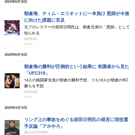
2025年8月18日
朝倉海、ティム・エリオットに一本負け 恩師が今後
に向けた課題に言及
元プロレスラーの前田日明氏は、朝倉兄弟の「恩師」として
知られる
SPREAD
16:43
2025年8月16日
朝倉海の勝利が圧倒的という結果に 有識者から見た
「UFC319」
14人の格闘家全員が朝倉の勝利予想、うち10人が朝倉のKO
勝ちを予想
SPREAD
20:41
2025年4月15日
リング上の事故をめぐる前田日明氏の発言に現役選
手反論「アホやろ」
週刊女性PRIME