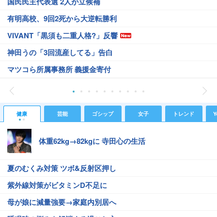
国民民主代表選 2人が立候補
有明高校、9回2死から大逆転勝利
VIVANT「黒須も二重人格?」反響
神田うの「3回流産してる」告白
マツコら所属事務所 義援金寄付
健康
芸能
ゴシップ
女子
トレンド
Y
体重62kg→82kgに 寺田心の生活
夏のむくみ対策 ツボ&反射区押し
紫外線対策がビタミンD不足に
母が娘に減量強要→家庭内別居へ