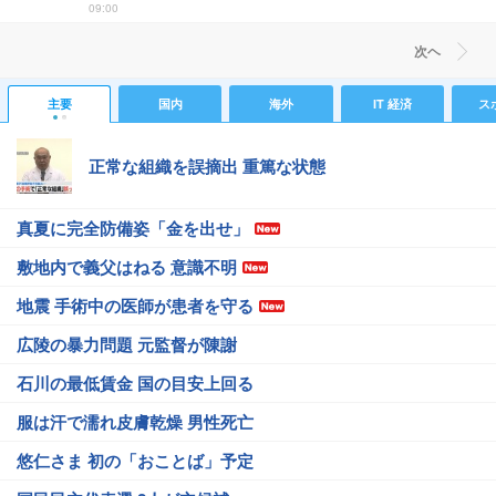
09:00
次ヘ
主要
国内
海外
IT 経済
ス
正常な組織を誤摘出 重篤な状態
真夏に完全防備姿「金を出せ」
敷地内で義父はねる 意識不明
地震 手術中の医師が患者を守る
広陵の暴力問題 元監督が陳謝
石川の最低賃金 国の目安上回る
服は汗で濡れ皮膚乾燥 男性死亡
悠仁さま 初の「おことば」予定