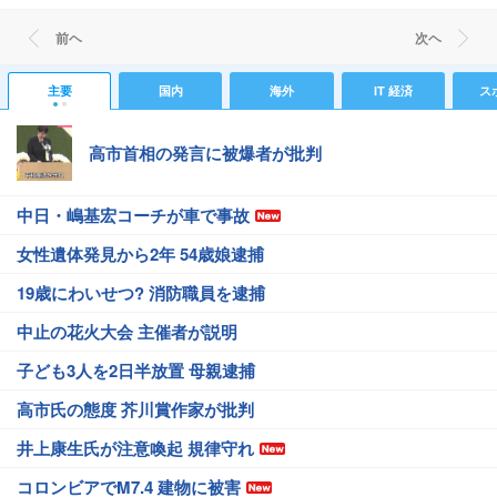
前ヘ
次ヘ
主要
国内
海外
IT 経済
ス
高市首相の発言に被爆者が批判
中日・嶋基宏コーチが車で事故
女性遺体発見から2年 54歳娘逮捕
19歳にわいせつ? 消防職員を逮捕
中止の花火大会 主催者が説明
子ども3人を2日半放置 母親逮捕
高市氏の態度 芥川賞作家が批判
井上康生氏が注意喚起 規律守れ
コロンビアでM7.4 建物に被害