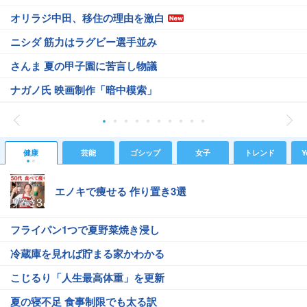
オリラジ中田、移住の理由を激白
ニシダ 筋力はラグビー選手並み
さんま 夏の甲子園に苦言し物議
ナガノ氏 映画制作「暗中模索」
健康
芸能
ゴシップ
女子
トレンド
Y
エノキで痩せる 作り置き3選
フライパン1つで夏野菜焼き浸し
冷蔵庫を見れば貯まる家かわかる
こじるり「人生最高体重」を更新
夏の寝不足 食事制限でも太る訳