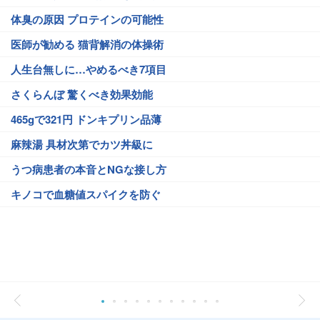
体臭の原因 プロテインの可能性
医師が勧める 猫背解消の体操術
人生台無しに…やめるべき7項目
さくらんぼ 驚くべき効果効能
465gで321円 ドンキプリン品薄
麻辣湯 具材次第でカツ丼級に
うつ病患者の本音とNGな接し方
キノコで血糖値スパイクを防ぐ