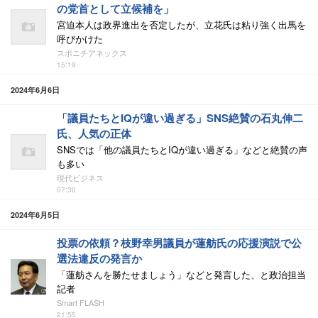
の党首として立候補を」
宮迫本人は政界進出を否定したが、立花氏は粘り強く出馬を
呼びかけた
スポニチアネックス
15:19
2024年6月6日
「議員たちとIQが違い過ぎる」SNS絶賛の石丸伸二
氏、人気の正体
SNSでは「他の議員たちとIQが違い過ぎる」などと絶賛の声
も多い
現代ビジネス
07:30
2024年6月5日
投票の依頼？枝野幸男議員が蓮舫氏の応援演説で公
選法違反の発言か
「蓮舫さんを勝たせましょう」などと発言した、と政治担当
記者
Smart FLASH
21:55