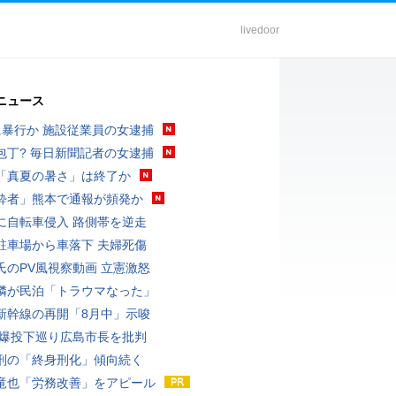
livedoor
ニュース
に暴行か 施設従業員の女逮捕
包丁? 毎日新聞記者の女逮捕
「真夏の暑さ」は終了か
酔者」熊本で通報が頻発か
に自転車侵入 路側帯を逆走
駐車場から車落下 夫婦死傷
氏のPV風視察動画 立憲激怒
隣が民泊「トラウマなった」
新幹線の再開「8月中」示唆
原爆投下巡り広島市長を批判
刑の「終身刑化」傾向続く
竜也「労務改善」をアピール