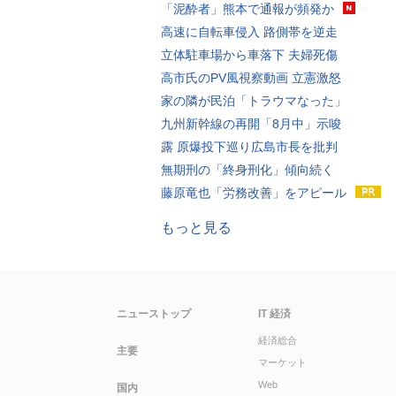
「泥酔者」熊本で通報が頻発か
高速に自転車侵入 路側帯を逆走
立体駐車場から車落下 夫婦死傷
高市氏のPV風視察動画 立憲激怒
家の隣が民泊「トラウマなった」
九州新幹線の再開「8月中」示唆
露 原爆投下巡り広島市長を批判
無期刑の「終身刑化」傾向続く
藤原竜也「労務改善」をアピール
もっと見る
ニューストップ
IT 経済
経済総合
主要
マーケット
Web
国内