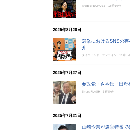
livedoor ECHOES
16時39分
2025年8月28日
選挙におけるSNSの
介
ダイヤモンド・オンライン
11時0
2025年7月27日
参政党・さや氏「田母
Smart FLASH
18時0分
2025年7月21日
山崎怜奈が選挙特番で