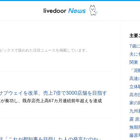
主要
7歳
ピックスで扱われた注目ニュースを掲載しています。
夫に
関東
「泥
高速
立体
ブウェイを改革、売上7倍で3000店舗を目指す
高市
が奏功し、既存店売上高67カ月連続前年超えを達成
家の
九州
露 
無期
藤原
紋「これが都知事を目指した人の発言なのか」