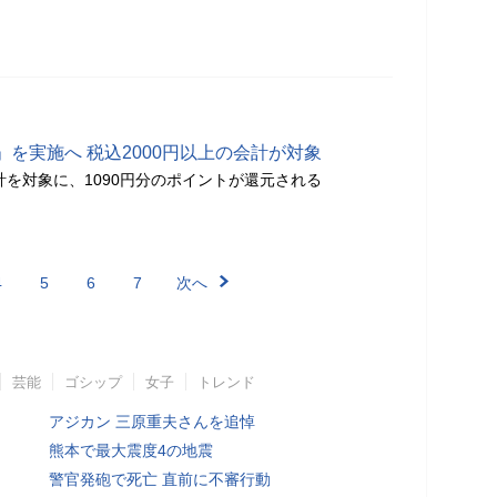
を実施へ 税込2000円以上の会計が対象
計を対象に、1090円分のポイントが還元される
4
5
6
7
次へ
芸能
ゴシップ
女子
トレンド
アジカン 三原重夫さんを追悼
熊本で最大震度4の地震
警官発砲で死亡 直前に不審行動