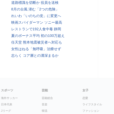
道路標識を切断か 役員を送検
8月の台風 潜む「2つの危険」
れいわ「いのちの党」に変更へ
映画スパイダーマン ソニー最高
レストランで192人食中毒 静岡
夏のボーナス平均 初の100万超え
任天堂 熊本地震被災者へ対応も
女性はねる「無呼吸」治療せず
志らく コア層との溝深まるか
スポーツ
芸能
女子
海外サッカー
芸能総合
恋愛
日本代表
音楽
ライフスタイル
Jリーグ
韓流
ファッション