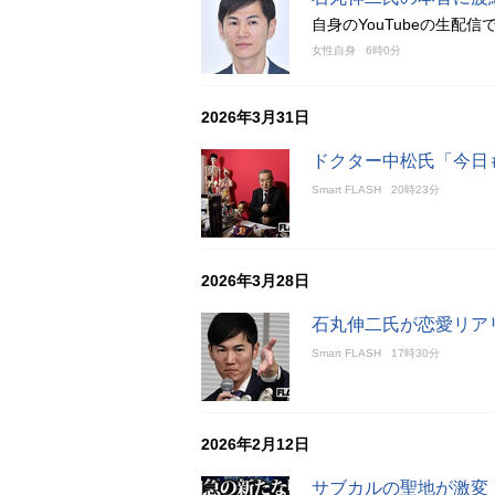
自身のYouTubeの生
女性自身
6時0分
2026年3月31日
ドクター中松氏「今日
Smart FLASH
20時23分
2026年3月28日
石丸伸二氏が恋愛リア
Smart FLASH
17時30分
2026年2月12日
サブカルの聖地が激変