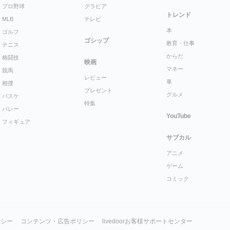
プロ野球
グラビア
トレンド
MLB
テレビ
本
ゴルフ
ゴシップ
教育・仕事
テニス
からだ
格闘技
映画
マネー
競馬
レビュー
車
相撲
プレゼント
グルメ
バスケ
特集
バレー
YouTube
フィギュア
サブカル
アニメ
ゲーム
コミック
リシー
コンテンツ・広告ポリシー
livedoorお客様サポートセンター