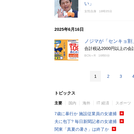
い」
女性自身
18時35分
2025年6月16日
ノジマが「センキョ割」
合計税込2000円以上の会
BCN＋R
16時0分
1
2
3
トピックス
主要
国内
海外
IT 経済
スポーツ
7歳に暴行か 施設従業員の女逮捕
夫に包丁? 毎日新聞記者の女逮捕
関東「真夏の暑さ」は終了か