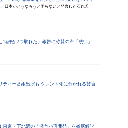
配信で、日本がどうなろうと困らないと発言した石丸氏
も特許が2つ取れた」報告に称賛の声「凄い」
リティー番組出演も タレント化に分かれる賛否
！東京・下北沢の「激ヤバ再開発」を徹底解説