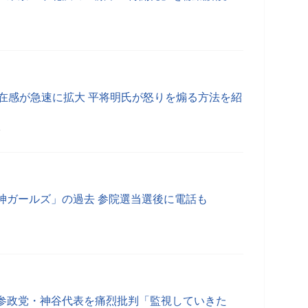
存在感が急速に拡大 平将明氏が怒りを煽る方法を紹
分
神ガールズ」の過去 参院選当選後に電話も
参政党・神谷代表を痛烈批判「監視していきた