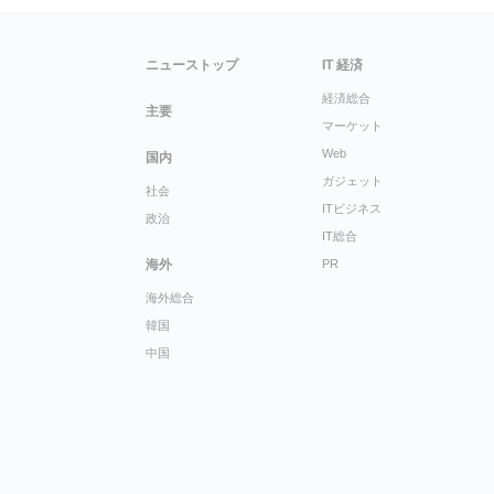
ニューストップ
IT 経済
経済総合
主要
マーケット
Web
国内
ガジェット
社会
ITビジネス
政治
IT総合
海外
PR
海外総合
韓国
中国