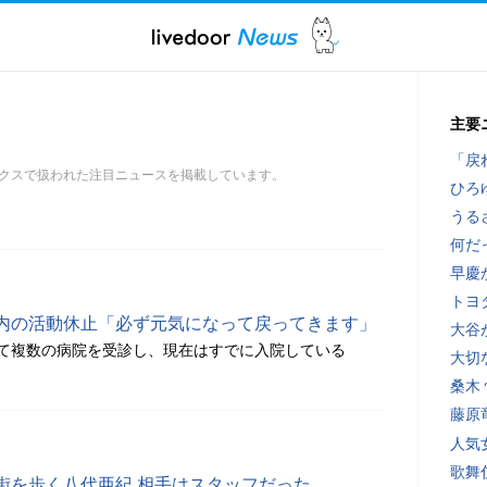
主要
「戻
クスで扱われた注目ニュースを掲載しています。
ひろ
うる
何だ
早慶
トヨ
内の活動休止「必ず元気になって戻ってきます」
大谷
て複数の病院を受診し、現在はすでに入院している
大切
桑木
藤原
人気
歌舞
街を歩く八代亜紀 相手はスタッフだった