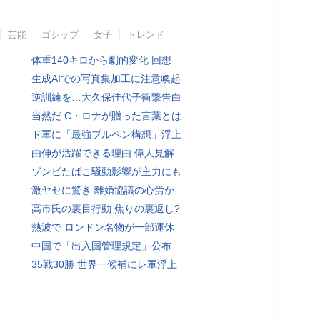
芸能
ゴシップ
女子
トレンド
体重140キロから劇的変化 回想
生成AIでの写真集加工に注意喚起
逆訓練を…大久保佳代子衝撃告白
当然だ C・ロナが贈った言葉とは
ド軍に「最強ブルペン構想」浮上
由伸が活躍できる理由 偉人見解
ゾンビたばこ騒動影響が主力にも
激ヤセに驚き 離婚協議の心労か
高市氏の裏目行動 焦りの裏返し?
熱波で ロンドン名物が一部運休
中国で「出入国管理規定」公布
35戦30勝 世界一候補にレ軍浮上