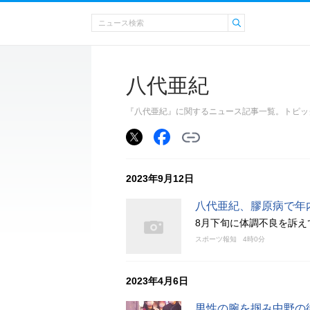
八代亜紀
『八代亜紀』に関するニュース記事一覧。トピッ
2023年9月12日
八代亜紀、膠原病で年
8月下旬に体調不良を訴え
スポーツ報知
4時0分
2023年4月6日
男性の腕を掴み中野の