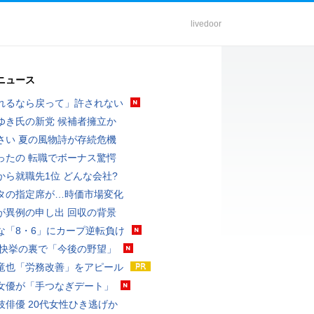
livedoor
ニュース
れるなら戻って」許されない
ゆき氏の新党 候補者擁立か
さい 夏の風物詩が存続危機
ったの 転職でボーナス驚愕
から就職先1位 どんな会社?
タの指定席が…時価市場変化
が異例の申し出 回収の背景
な「8・6」にカープ逆転負け
 快挙の裏で「今後の野望」
竜也「労務改善」をアピール
女優が「手つなぎデート」
伎俳優 20代女性ひき逃げか