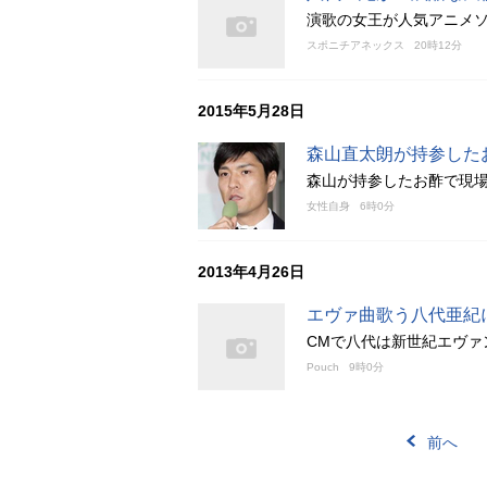
演歌の女王が人気アニメ
スポニチアネックス
20時12分
2015年5月28日
森山直太朗が持参した
森山が持参したお酢で現
女性自身
6時0分
2013年4月26日
エヴァ曲歌う八代亜紀
CMで八代は新世紀エヴァ
Pouch
9時0分
前へ