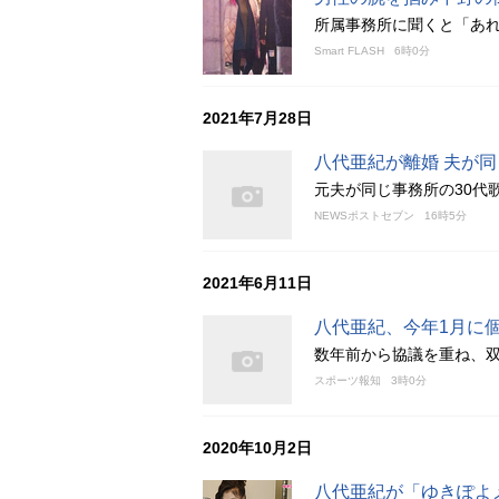
所属事務所に聞くと「あ
Smart FLASH
6時0分
2021年7月28日
八代亜紀が離婚 夫が
元夫が同じ事務所の30代
NEWSポストセブン
16時5分
2021年6月11日
八代亜紀、今年1月に
数年前から協議を重ね、
スポーツ報知
3時0分
2020年10月2日
八代亜紀が「ゆきぽよ