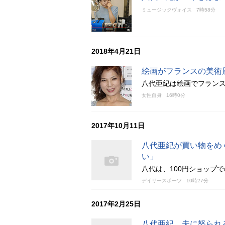
ミュージックヴォイス
7時58分
2018年4月21日
絵画がフランスの美術
八代亜紀は絵画でフランス
女性自身
16時0分
2017年10月11日
八代亜紀が買い物をめぐ
い」
八代は、100円ショップ
デイリースポーツ
10時27分
2017年2月25日
八代亜紀、夫に怒られ