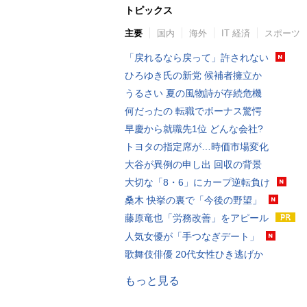
トピックス
主要
国内
海外
IT 経済
スポーツ
「戻れるなら戻って」許されない
ひろゆき氏の新党 候補者擁立か
うるさい 夏の風物詩が存続危機
何だったの 転職でボーナス驚愕
早慶から就職先1位 どんな会社?
トヨタの指定席が…時価市場変化
大谷が異例の申し出 回収の背景
大切な「8・6」にカープ逆転負け
桑木 快挙の裏で「今後の野望」
藤原竜也「労務改善」をアピール
人気女優が「手つなぎデート」
歌舞伎俳優 20代女性ひき逃げか
もっと見る