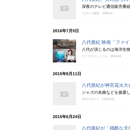
深夜のテレビ通信販売番
スポーツ報知
20時0分
2016年7月5日
八代亜紀 映画「ファ
八代が演じるのは海洋生
ナリナリドットコム
8時43分
2015年8月11日
八代亜紀が神宮花火大
ジャズの名曲などを披露
日刊スポーツ
21時26分
2015年6月24日
八代亜紀が「残酷な天