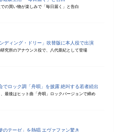
組での買い物が楽しみで「毎日届く」と告白
インディング・ドリー」吹替版に本人役で出演
物研究所のアナウンス役で、八代亜紀として登場
会でロック調「舟唄」を披露 絶叫する若者続出
し、最後はヒット曲「舟唄」ロックバージョンで締め
使のテーゼ」を熱唱 エヴァファン驚き