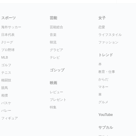
スポーツ
芸能
女子
海外サッカー
芸能総合
恋愛
日本代表
音楽
ライフスタイル
Jリーグ
韓流
ファッション
プロ野球
グラビア
トレンド
MLB
テレビ
本
ゴルフ
ゴシップ
教育・仕事
テニス
からだ
格闘技
映画
マネー
競馬
レビュー
車
相撲
プレゼント
グルメ
バスケ
特集
バレー
YouTube
フィギュア
サブカル