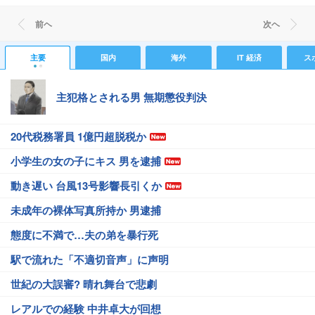
前ヘ
次ヘ
主要
国内
海外
IT 経済
ス
主犯格とされる男 無期懲役判決
20代税務署員 1億円超脱税か
小学生の女の子にキス 男を逮捕
動き遅い 台風13号影響長引くか
未成年の裸体写真所持か 男逮捕
態度に不満で…夫の弟を暴行死
駅で流れた「不適切音声」に声明
世紀の大誤審? 晴れ舞台で悲劇
レアルでの経験 中井卓大が回想