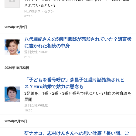
されているという
NEWSポストセブン
07:15
2024年12月2日
八代亜紀さんの5億円豪邸が売却されていた？遺言状
に書かれた相続の中身
週刊女性PRIME
21:00
2024年10月23日
「子どもを番号呼び」森昌子は盛り話指摘されヒ
ス？Hiro結婚で姑力に懸念も
3兄弟を、1番・2番・3番と番号で呼ぶという独自の教育論を
展開
週刊女性PRIME
16:00
2024年2月25日
研ナオコ、志村けんさんへの思い吐露「長い間、ご