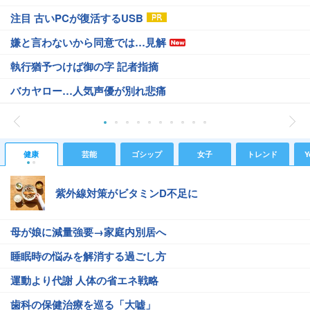
注目 古いPCが復活するUSB
嫌と言わないから同意では…見解
執行猶予つけば御の字 記者指摘
バカヤロー…人気声優が別れ悲痛
健康
芸能
ゴシップ
女子
トレンド
Y
紫外線対策がビタミンD不足に
母が娘に減量強要→家庭内別居へ
睡眠時の悩みを解消する過ごし方
運動より代謝 人体の省エネ戦略
歯科の保健治療を巡る「大嘘」