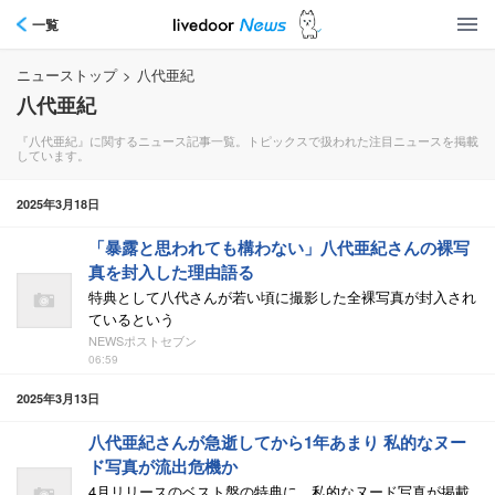
一覧
ニューストップ
>
八代亜紀
八代亜紀
『八代亜紀』に関するニュース記事一覧。トピックスで扱われた注目ニュースを掲載
しています。
2025年3月18日
「暴露と思われても構わない」八代亜紀さんの裸写
真を封入した理由語る
特典として八代さんが若い頃に撮影した全裸写真が封入され
ているという
NEWSポストセブン
06:59
2025年3月13日
八代亜紀さんが急逝してから1年あまり 私的なヌー
ド写真が流出危機か
4月リリースのベスト盤の特典に、私的なヌード写真が掲載