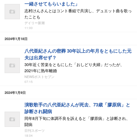
一緒させてもらいました」
志村けんさんとはコント番組で共演し、デュエット曲を歌っ
たことも
デイリー新潮
11:00
2024年1月18日
八代亜紀さんの密葬 30年以上の年月をともにした元
夫は出席せず？
30年近く苦楽をともにした「おしどり夫婦」だったが、
2021年に熟年離婚
NEWSポストセブン
07:15
2024年1月9日
演歌歌手の八代亜紀さんが死去、73歳「膠原病」と
診断され闘病
同年8月下旬に体調不良を訴えると「膠原病」と診断され、
闘病
日刊スポーツ
18:04