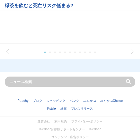
緑茶を飲むと死亡リスク低まる?
Peachy
ブログ
ショッピング
バンク
みんかぶ
みんかぶChoice
Kstyle
株探
プレスリリース
運営会社
利用規約
プライバシーポリシー
livedoorお客様サポートセンター
livedoor
コンテンツ・広告ポリシー