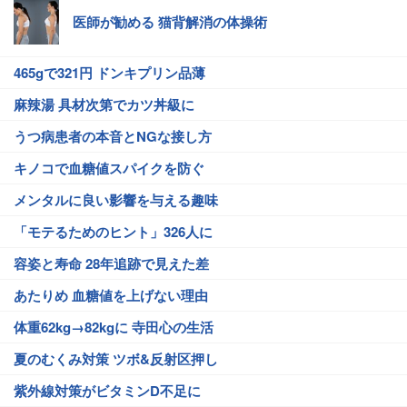
医師が勧める 猫背解消の体操術
465gで321円 ドンキプリン品薄
麻辣湯 具材次第でカツ丼級に
うつ病患者の本音とNGな接し方
キノコで血糖値スパイクを防ぐ
メンタルに良い影響を与える趣味
「モテるためのヒント」326人に
容姿と寿命 28年追跡で見えた差
あたりめ 血糖値を上げない理由
体重62kg→82kgに 寺田心の生活
夏のむくみ対策 ツボ&反射区押し
紫外線対策がビタミンD不足に