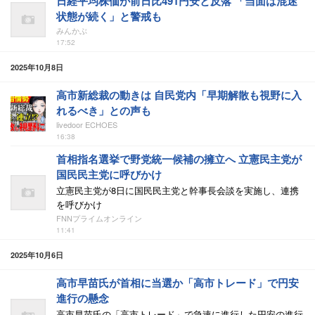
日経平均株価が前日比491円安と反落 「当面は混迷
状態が続く」と警戒も
みんかぶ
17:52
2025年10月8日
高市新総裁の動きは 自民党内「早期解散も視野に入
れるべき」との声も
livedoor ECHOES
16:38
首相指名選挙で野党統一候補の擁立へ 立憲民主党が
国民民主党に呼びかけ
立憲民主党が8日に国民民主党と幹事長会談を実施し、連携
を呼びかけ
FNNプライムオンライン
11:41
2025年10月6日
高市早苗氏が首相に当選か「高市トレード」で円安
進行の懸念
高市早苗氏の「高市トレード」で急速に進行した円安の進行