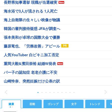
長野県知事選挙 現職が当選確実
海水浴で3人が流される 1人死亡
海上自衛隊の生々しい映像が物議
韓国の審判接待疑惑 JFAが調査へ
張本美和が卓球の国際大会で優勝
藤原竜也、「労務改善」アピール
人気YouTuber 白ビキニ加工否定
重岡大毅&濱田崇裕 結婚W発表
パー子の認知症 老老介護に不安
山崎怜奈、突然妊娠だけ公表の訳
健康
芸能
ゴシップ
女子
トレンド
Y