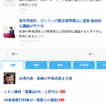
が焦点となる
みんかぶ
17:36
高市早苗氏、ガソリンの暫定税率廃止に意欲 総括的
な議論が不十分
財源や車体課税との関係性など総括的な議論がまだ不十分な
状況にあるという
くるまのニュース
14:20
前ヘ
次ヘ
主要
国内
海外
IT 経済
ス
台湾代表、長崎の平和式典を欠席
イオン爆発「貴重品OK」と許可か
JR東海夜行列車が一夜限りの復刻