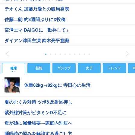
テオくん 加藤乃愛との破局発表
佐藤二朗 約3週間ぶりにX投稿
宮澤エマ DAIGOに「勘弁して」
ダイアン津田主演 鈴木亮平意識
健康
芸能
ゴシップ
女子
トレンド
Y
体重62kg→82kgに 寺田心の生活
夏のむくみ対策 ツボ&反射区押し
紫外線対策がビタミンD不足に
母が娘に減量強要→家庭内別居へ
睡眠時の悩みを解消する過ごし方