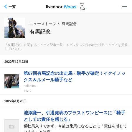
一覧
ニューストップ
>
有馬記念
有馬記念
『有馬記念』に関するニュース記事一覧。トピックスで扱われた注目ニュースを掲載
しています。
2022年12月22日
第67回有馬記念の出走馬・騎手が確定！イクイノッ
クス＆ルメール騎手など
netkeiba
14:10
2022年1月20日
池添謙一、引退発表のブラストワンピースに「騎手
としての責任を感じる」
種牡馬入りできず、今後は乗馬になることに「責任を感じて
います」と吐露