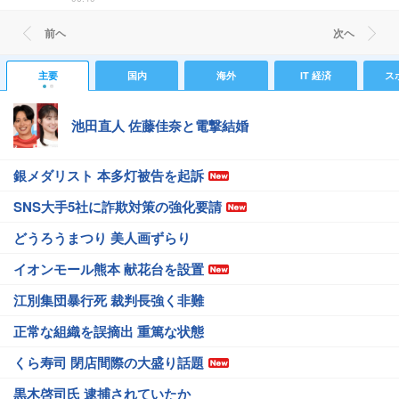
前ヘ
次ヘ
主要
国内
海外
IT 経済
ス
池田直人 佐藤佳奈と電撃結婚
銀メダリスト 本多灯被告を起訴
SNS大手5社に詐欺対策の強化要請
どうろうまつり 美人画ずらり
イオンモール熊本 献花台を設置
江別集団暴行死 裁判長強く非難
正常な組織を誤摘出 重篤な状態
くら寿司 閉店間際の大盛り話題
黒木啓司氏 逮捕されていたか