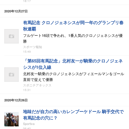
18:17
2020年12月27日
有馬記念 クロノジェネシスが同一年のグランプリ春
秋連覇
フルゲート16頭で争われ、1番人気のクロノジェネシスが優
勝
スポーツ報知
15:49
「第65回有馬記念」北村友一が騎乗のクロノジェネ
シスが1位入線
北村友一騎乗のクロノジェネシスがフィエールマンをゴール
直前で捉えて優勝
スポニチアネックス
15:31
2020年12月26日
地味だが自力の高いカレンブーケドール 騎手交代で
有馬記念の穴に？
Sportiva
06:40