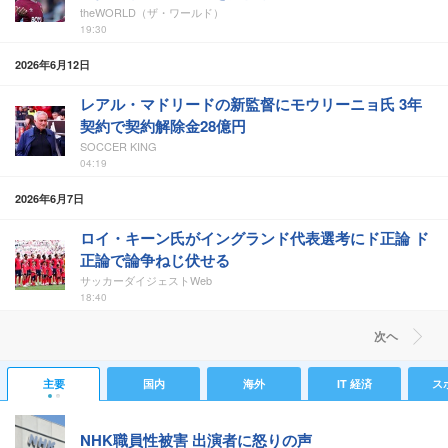
theWORLD（ザ・ワールド）
19:30
2026年6月12日
レアル・マドリードの新監督にモウリーニョ氏 3年
契約で契約解除金28億円
SOCCER KING
04:19
2026年6月7日
ロイ・キーン氏がイングランド代表選考にド正論 ド
正論で論争ねじ伏せる
サッカーダイジェストWeb
18:40
次ヘ
主要
国内
海外
IT 経済
ス
NHK職員性被害 出演者に怒りの声