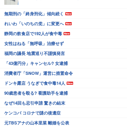
無期刑の「終身刑化」傾向続く
れいわ「いのちの党」に変更へ
静岡の飲食店で192人が食中毒
女性はねる「無呼吸」治療せず
福岡の議長 地震巡り不謹慎発言
「43億円分」キャンセル? 女逮捕
消費者庁「SNOW」運営に措置命令
ドンキ露店 うなぎで食中毒14人
90歳患者を殴る? 看護助手を逮捕
なぜ14回も忌引申請 驚きの結末
ケンコバ コロナで謎の後遺症
元TBSアナの山本里菜 離婚を公表