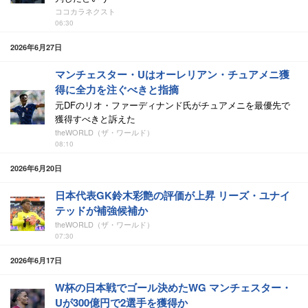
ココカラネクスト
06:30
2026年6月27日
マンチェスター・Uはオーレリアン・チュアメニ獲
得に全力を注ぐべきと指摘
元DFのリオ・ファーディナンド氏がチュアメニを最優先で
獲得すべきと訴えた
theWORLD（ザ・ワールド）
08:10
2026年6月20日
日本代表GK鈴木彩艶の評価が上昇 リーズ・ユナイ
テッドが補強候補か
theWORLD（ザ・ワールド）
07:30
2026年6月17日
W杯の日本戦でゴール決めたWG マンチェスター・
Uが300億円で2選手を獲得か