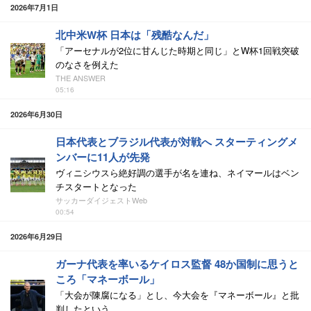
2026年7月1日
北中米W杯 日本は「残酷なんだ」
「アーセナルが2位に甘んじた時期と同じ」とW杯1回戦突破
のなさを例えた
THE ANSWER
05:16
2026年6月30日
日本代表とブラジル代表が対戦へ スターティングメ
ンバーに11人が先発
ヴィニシウスら絶好調の選手が名を連ね、ネイマールはベン
チスタートとなった
サッカーダイジェストWeb
00:54
2026年6月29日
ガーナ代表を率いるケイロス監督 48か国制に思うと
ころ「マネーボール」
「大会が陳腐になる」とし、今大会を『マネーボール』と批
判したという