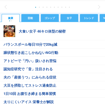
健康
芸能
ゴシップ
女子
トレンド
Y
大食い女子 46キロ体型の秘密
バランスボール毎日10分で20kg減
躁状態引き起こしかねないNG行動
アトピーで「汚い」扱いされ苦悩
認知症研究で「音」注目される
夫の「産後うつ」にみられる症状
大豆を摂取してストレス過食防止
1日10回 お腹引き締まる簡単習慣
太りにくいアイス 栄養士が解説