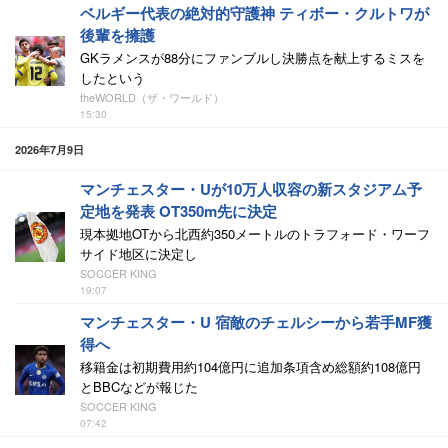
ベルギー代表の絶対的守護神 ティボー・クルトワが
後輩を擁護
GKラメンスが88分にファンブルし決勝点を献上するミスを
したという
theWORLD（ザ・ワールド）
15:30
2026年7月9日
マンチェスター・Uが10万人収容の新スタジアム予
定地を発表 OT350m先に決定
現本拠地OTから北西約350メートルのトラフォード・ワーフ
サイド地区に決定し
SOCCER KING
19:07
マンチェスター・U 宿敵のチェルシーから若手MF獲
得へ
移籍金は初期費用約104億円に追加条項含め総額約108億円
とBBCなどが報じた
SOCCER KING
07:42