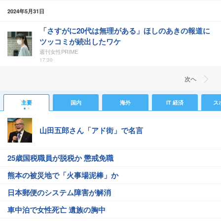
2024年5月31日
「さすがに20代は無理がある」ほしのあきの報道に
ツッコミが続出したワケ
週刊女性PRIME
17:30
次ヘ
主要
国内
海外
IT 経済
ス
山田五郎さん「アド街」で名言
25歳国税職員が脱税か 懲戒免職
熊本の被災地で「火事場泥棒」か
日本郵便のシステム障害が解消
車中泊で女性死亡 遺族の胸中