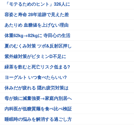
「モテるためのヒント」326人に
容姿と寿命 28年追跡で見えた差
あたりめ 血糖値を上げない理由
体重62kg→82kgに 寺田心の生活
夏のむくみ対策 ツボ&反射区押し
紫外線対策がビタミンD不足に
緑茶を飲むと死亡リスク低まる?
ヨーグルト いつ食べたらいい?
休みだが疲れる 隠れ疲労対策は
母が娘に減量強要→家庭内別居へ
内科医が低糖質麺を食べ比べ検証
睡眠時の悩みを解消する過ごし方