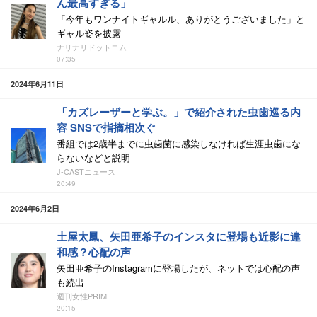
ん最高すぎる」
「今年もワンナイトギャルル、ありがとうございました」と
ギャル姿を披露
ナリナリドットコム
07:35
2024年6月11日
「カズレーザーと学ぶ。」で紹介された虫歯巡る内
容 SNSで指摘相次ぐ
番組では2歳半までに虫歯菌に感染しなければ生涯虫歯にな
らないなどと説明
J-CASTニュース
20:49
2024年6月2日
土屋太鳳、矢田亜希子のインスタに登場も近影に違
和感？心配の声
矢田亜希子のInstagramに登場したが、ネットでは心配の声
も続出
週刊女性PRIME
20:15