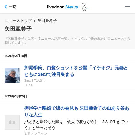
一覧
ニューストップ
>
矢田亜希子
矢田亜希子
『矢田亜希子』に関するニュース記事一覧。トピックスで扱われた注目ニュースを掲
載しています。
2026年2月18日
押尾学氏、白髪ショットを公開「イケオジ」元妻と
ともにSNSで注目集まる
Smart FLASH
18:28
2026年1月25日
押尾学と離婚で涙の会見も 矢田亜希子の山あり谷あ
りな人生
押尾学と離婚した際は、会見で涙ながらに「2人で生きてい
く」と語ったそう
文春オンライン