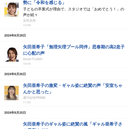
勢に「令和を感じる」
子どもの卒業式が理由で、スタジオでは「おめでとう！」の
声が続々
女性自身
13:58
2024年8月29日
矢田亜希子「無理矢理プール同伴」思春期の高2息子
に心配の声
Smart FLASH
19:45
2024年8月26日
矢田亜希子の激変・ギャル姿に絶賛の声「安室ちゃ
んかと思った」
週刊女性PRIME
17:00
2024年8月25日
矢田亜希子のギャル姿に絶賛の嵐「ギャル亜希子さ