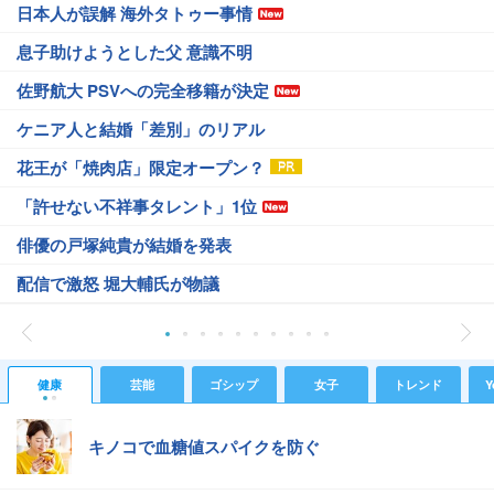
日本人が誤解 海外タトゥー事情
息子助けようとした父 意識不明
佐野航大 PSVへの完全移籍が決定
ケニア人と結婚「差別」のリアル
花王が「焼肉店」限定オープン？
「許せない不祥事タレント」1位
俳優の戸塚純貴が結婚を発表
配信で激怒 堀大輔氏が物議
健康
芸能
ゴシップ
女子
トレンド
Y
キノコで血糖値スパイクを防ぐ