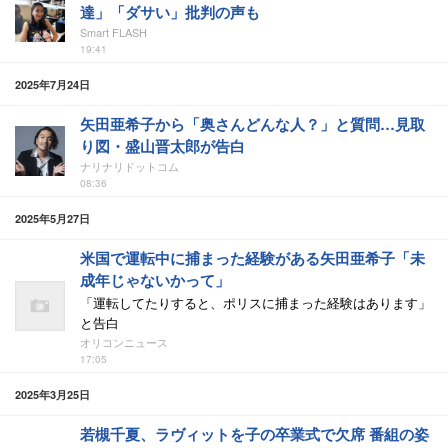
達」「ダサい」批判の声も
Smart FLASH
19:41
2025年7月24日
矢田亜希子から「奥さんどんな人？」と質問…見取
り図・盛山晋太郎が告白
ナリナリドットコム
08:36
2025年5月27日
米国で運転中に捕まった経験がある矢田亜希子「未
成年じゃないかって」
「運転してたりすると、ポリスに捕まった経験はあります」
と告白
オリコンニュース
17:05
2025年3月25日
若槻千夏、ラヴィットを子の卒業式で欠席 番組の姿