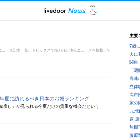
主要
7歳
ニュース記事一覧。トピックスで扱われた注目ニュースを掲載して
夫に
関東
「泥
高速
立体
高市
6年夏に訪れるべき日本のお城ランキング
家の
曳戻し」が見られる今夏だけの貴重な機会だという
九州
露 
無期
藤原