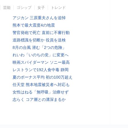
芸能
ゴシップ
女子
トレンド
アジカン 三原重夫さんを追悼
熊本で最大震度4の地震
警官発砲で死亡 直前に不審行動
道路標識を切断か 役員を送検
8月の台風 潜む「2つの危険」
れいわ「いのちの党」に変更へ
映画スパイダーマン ソニー最高
レストランで192人食中毒 静岡
夏のボーナス平均 初の100万超え
任天堂 熊本地震被災者へ対応も
女性はねる「無呼吸」治療せず
志らく コア層との溝深まるか