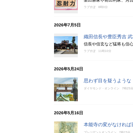
柴田勝家や前田利家、秀
ラブすぽ
8時0分
2026年7月5日
織田信長や豊臣秀吉 
信長や信玄など猛将も信
ラブすぽ
11時10分
2026年5月24日
思わず目を疑うような
ダイヤモンド・オンライン
7時25
2026年5月16日
本能寺の変がなければ
プレジデントオンライン
7時15分