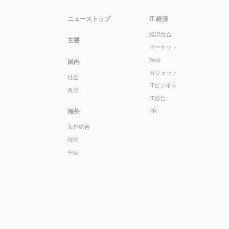
ニューストップ
IT 経済
経済総合
主要
マーケット
Web
国内
ガジェット
社会
ITビジネス
政治
IT総合
海外
PR
海外総合
韓国
中国