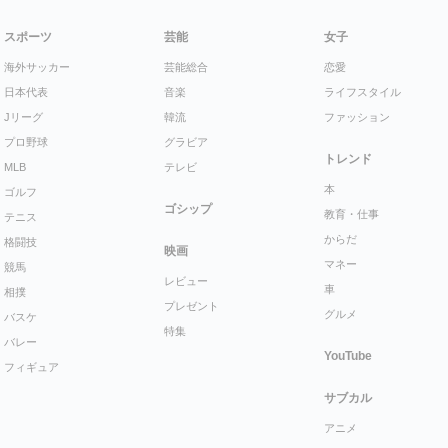
スポーツ
芸能
女子
海外サッカー
芸能総合
恋愛
日本代表
音楽
ライフスタイル
Jリーグ
韓流
ファッション
プロ野球
グラビア
トレンド
MLB
テレビ
本
ゴルフ
ゴシップ
教育・仕事
テニス
からだ
格闘技
映画
マネー
競馬
レビュー
車
相撲
プレゼント
グルメ
バスケ
特集
バレー
YouTube
フィギュア
サブカル
アニメ