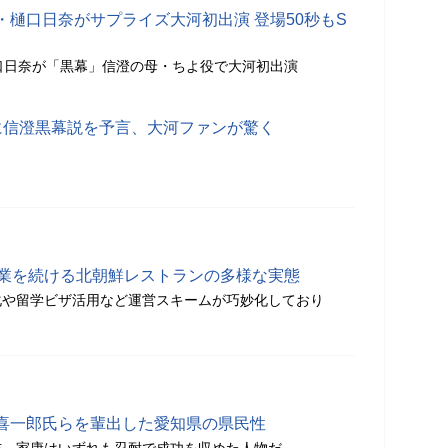
樋口日奈がサプライズ大河初出演 登場50秒もS
口日奈が「黒幕」信澄の母・ちよ役で大河初出演
に信澄黒幕説を予言、大河ファンが驚く
営業を続ける北朝鮮レストランの多様な実態
化や留学ビザ活用など運営スキームが巧妙化しており
喜一郎氏らを輩出した愛知県の県民性