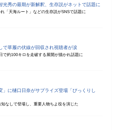
智光秀の最期が新解釈、生存説がネットで話題に
れ「天海ルート」などの生存説がSNSで話題に
しで草履の伏線が回収され視聴者が涙
日で約100キロを走破する展開が描かれ話題に
変」に樋口日奈がサプライズ登場「びっくりし
告知なしで登場し、重要人物ちよ役を演じた