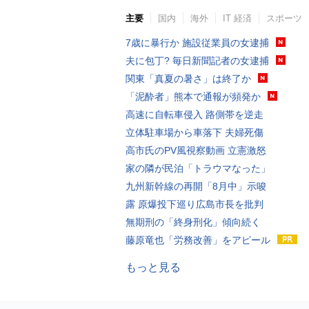
主要
国内
海外
IT 経済
スポーツ
7歳に暴行か 施設従業員の女逮捕
夫に包丁? 毎日新聞記者の女逮捕
関東「真夏の暑さ」は終了か
「泥酔者」熊本で通報が頻発か
高速に自転車侵入 路側帯を逆走
立体駐車場から車落下 夫婦死傷
高市氏のPV風視察動画 立憲激怒
家の隣が民泊「トラウマなった」
九州新幹線の再開「8月中」示唆
露 原爆投下巡り広島市長を批判
無期刑の「終身刑化」傾向続く
藤原竜也「労務改善」をアピール
もっと見る