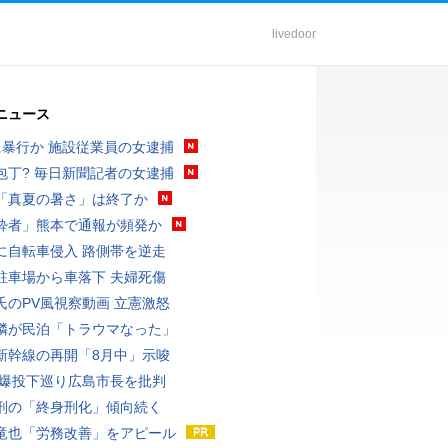
livedoor
ニュース
に暴行か 施設従業員の女逮捕
包丁? 毎日新聞記者の女逮捕
「真夏の暑さ」は終了か
酔者」熊本で通報が頻発か
に自転車侵入 路側帯を逆走
駐車場から車落下 夫婦死傷
氏のPV風視察動画 立憲激怒
隣が民泊「トラウマなった」
新幹線の再開「8月中」示唆
原爆投下巡り広島市長を批判
刑の「終身刑化」傾向続く
竜也「労務改善」をアピール