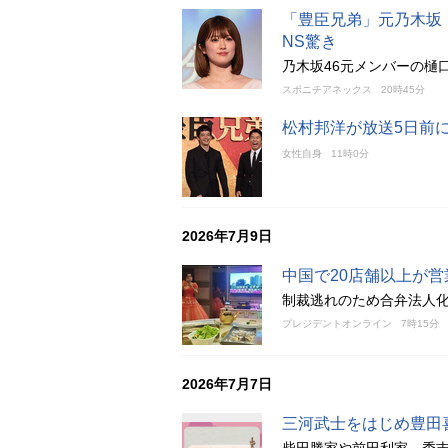
「豊臣兄弟」元乃木坂・
NS驚き
乃木坂46元メンバーの樋
スポニチアネックス
20時45分
松村邦洋が放送5日前
女性自身
11時0分
2026年7月9日
中国で20店舗以上が
制裁逃れのため合弁法人
プレジデントオンライン
7時15分
2026年7月7日
三河武士をはじめ豊田