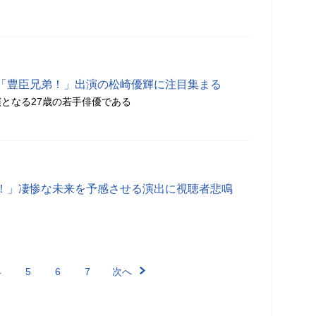
「豊臣兄弟！」出演の松崎優輝に注目集まる
となる27歳の若手俳優である
！」凄惨な未来を予感させる演出に視聴者悲鳴
4
5
6
7
次へ