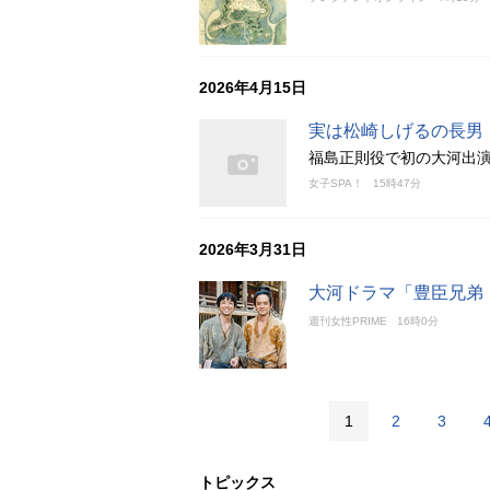
2026年4月15日
実は松崎しげるの長男
福島正則役で初の大河出演
女子SPA！
15時47分
2026年3月31日
大河ドラマ「豊臣兄弟
週刊女性PRIME
16時0分
1
2
3
トピックス