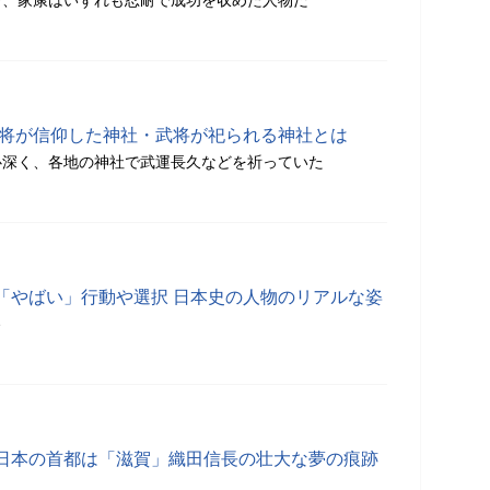
吉、家康はいずれも忍耐で成功を収めた人物だ
武将が信仰した神社・武将が祀られる神社とは
心深く、各地の神社で武運長久などを祈っていた
「やばい」行動や選択 日本史の人物のリアルな姿
分
日本の首都は「滋賀」織田信長の壮大な夢の痕跡