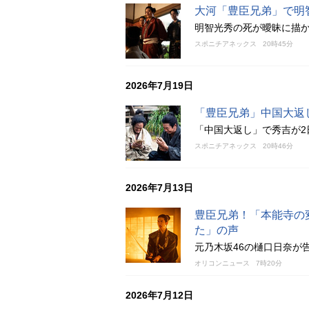
大河「豊臣兄弟」で明
明智光秀の死が曖昧に描か
スポニチアネックス
20時45分
2026年7月19日
「豊臣兄弟」中国大返
「中国大返し」で秀吉が2
スポニチアネックス
20時46分
2026年7月13日
豊臣兄弟！「本能寺の
た」の声
元乃木坂46の樋口日奈が
オリコンニュース
7時20分
2026年7月12日